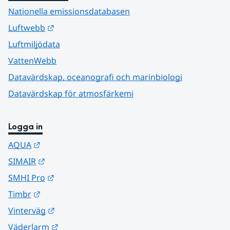
Nationella emissionsdatabasen
Länk till annan webbplats.
Luftwebb
Luftmiljödata
VattenWebb
Datavärdskap, oceanografi och marinbiologi
Datavärdskap för atmosfärkemi
Logga in
Länk till annan webbplats.
AQUA
Länk till annan webbplats.
SIMAIR
Länk till annan webbplats.
SMHI Pro
Länk till annan webbplats.
Timbr
Länk till annan webbplats.
Vinterväg
Länk till annan webbplats.
Väderlarm