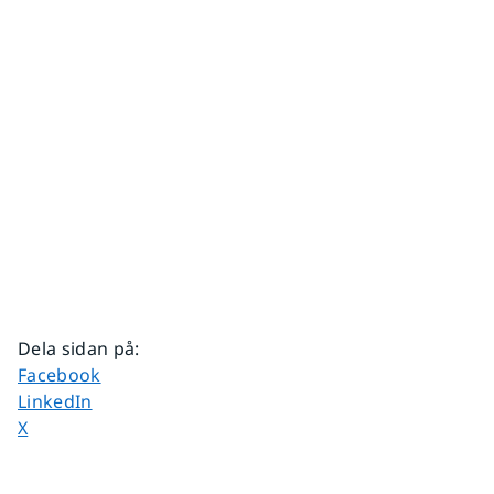
Dela sidan på
:
Dela sidan på
Facebook
Dela sidan på
LinkedIn
Dela sidan på
X