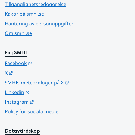
Tillgänglighetsredogörelse
Kakor på smhi.se
Hantering av personuppgifter
Om smhi.se
Följ SMHI
Länk till annan webbplats.
Facebook
Länk till annan webbplats.
X
Länk till annan webbplats.
SMHIs meteorologer på X
Länk till annan webbplats.
Linkedin
Länk till annan webbplats.
Instagram
Policy för sociala medier
Datavärdskap