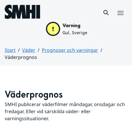
Hoppa till sidans innehåll
Meny
Varning
Gul, Sverige
Start
Väder
Prognoser och varningar
Väderprognos
Huvudinnehåll
Väderprognos
SMHI publicerar väderfilmer måndagar, onsdagar och 
fredagar. Eller vid särskilda väder- eller 
varningssituationer.