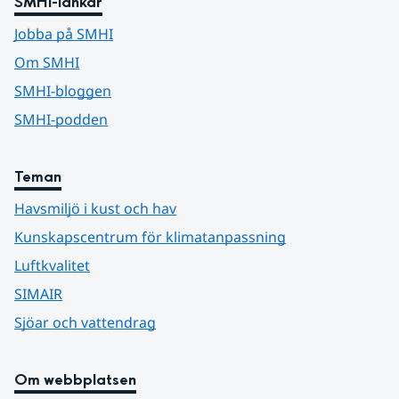
SMHI-länkar
Jobba på SMHI
Om SMHI
SMHI-bloggen
SMHI-podden
Teman
Havsmiljö i kust och hav
Kunskapscentrum för klimatanpassning
Luftkvalitet
SIMAIR
Sjöar och vattendrag
Om webbplatsen