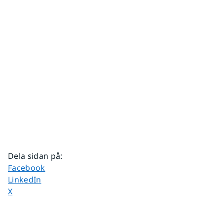
Dela sidan på
:
Dela sidan på
Facebook
Dela sidan på
LinkedIn
Dela sidan på
X