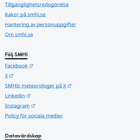
Tillgänglighetsredogörelse
Kakor på smhi.se
Hantering av personuppgifter
Om smhi.se
Följ SMHI
Länk till annan webbplats.
Facebook
Länk till annan webbplats.
X
Länk till annan webbplats.
SMHIs meteorologer på X
Länk till annan webbplats.
Linkedin
Länk till annan webbplats.
Instagram
Policy för sociala medier
Datavärdskap