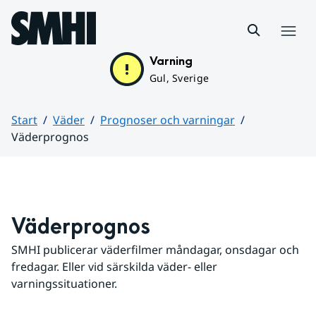
Hoppa till sidans innehåll
Meny
Varning
Gul, Sverige
Start
Väder
Prognoser och varningar
Väderprognos
Huvudinnehåll
Väderprognos
SMHI publicerar väderfilmer måndagar, onsdagar och 
fredagar. Eller vid särskilda väder- eller 
varningssituationer.