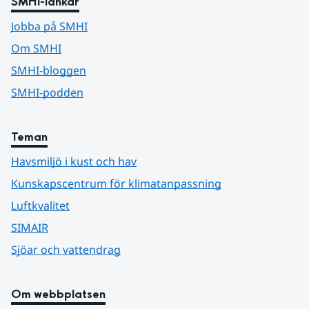
SMHI-länkar
Jobba på SMHI
Om SMHI
SMHI-bloggen
SMHI-podden
Teman
Havsmiljö i kust och hav
Kunskapscentrum för klimatanpassning
Luftkvalitet
SIMAIR
Sjöar och vattendrag
Om webbplatsen