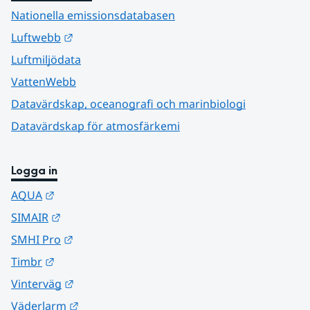
Nationella emissionsdatabasen
Länk till annan webbplats.
Luftwebb
Luftmiljödata
VattenWebb
Datavärdskap, oceanografi och marinbiologi
Datavärdskap för atmosfärkemi
Logga in
Länk till annan webbplats.
AQUA
Länk till annan webbplats.
SIMAIR
Länk till annan webbplats.
SMHI Pro
Länk till annan webbplats.
Timbr
Länk till annan webbplats.
Vinterväg
Länk till annan webbplats.
Väderlarm