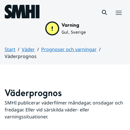
Hoppa till sidans innehåll
Meny
Varning
Gul, Sverige
Start
Väder
Prognoser och varningar
Väderprognos
Huvudinnehåll
Väderprognos
SMHI publicerar väderfilmer måndagar, onsdagar och 
fredagar. Eller vid särskilda väder- eller 
varningssituationer.