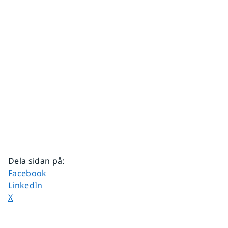
Dela sidan på
:
Dela sidan på
Facebook
Dela sidan på
LinkedIn
Dela sidan på
X