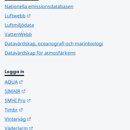
Nationella emissionsdatabasen
Länk till annan webbplats.
Luftwebb
Luftmiljödata
VattenWebb
Datavärdskap, oceanografi och marinbiologi
Datavärdskap för atmosfärkemi
Logga in
Länk till annan webbplats.
AQUA
Länk till annan webbplats.
SIMAIR
Länk till annan webbplats.
SMHI Pro
Länk till annan webbplats.
Timbr
Länk till annan webbplats.
Vinterväg
Länk till annan webbplats.
Väderlarm