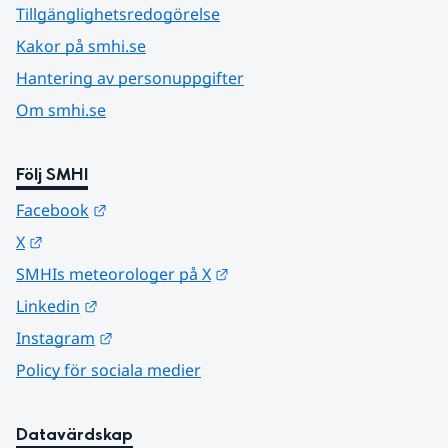
Tillgänglighetsredogörelse
Kakor på smhi.se
Hantering av personuppgifter
Om smhi.se
Följ SMHI
Länk till annan webbplats.
Facebook
Länk till annan webbplats.
X
Länk till annan webbplats.
SMHIs meteorologer på X
Länk till annan webbplats.
Linkedin
Länk till annan webbplats.
Instagram
Policy för sociala medier
Datavärdskap