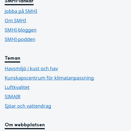
SMHI-länkar
Jobba på SMHI
Om SMHI
SMHI-bloggen
SMHI-podden
Teman
Havsmiljö i kust och hav
Kunskapscentrum för klimatanpassning
Luftkvalitet
SIMAIR
Sjöar och vattendrag
Om webbplatsen