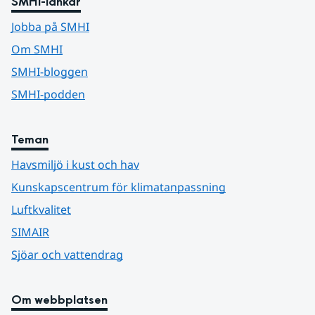
SMHI-länkar
Jobba på SMHI
Om SMHI
SMHI-bloggen
SMHI-podden
Teman
Havsmiljö i kust och hav
Kunskapscentrum för klimatanpassning
Luftkvalitet
SIMAIR
Sjöar och vattendrag
Om webbplatsen