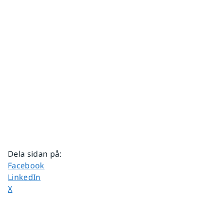
Dela sidan på
:
Dela sidan på
Facebook
Dela sidan på
LinkedIn
Dela sidan på
X