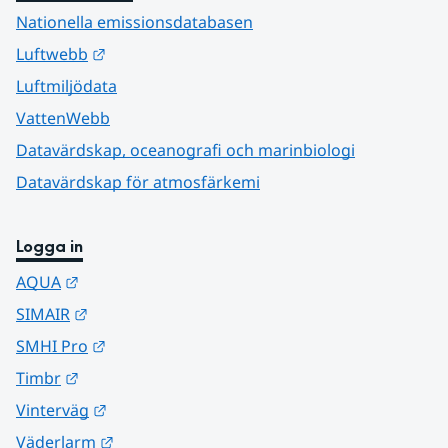
Nationella emissionsdatabasen
Länk till annan webbplats.
Luftwebb
Luftmiljödata
VattenWebb
Datavärdskap, oceanografi och marinbiologi
Datavärdskap för atmosfärkemi
Logga in
Länk till annan webbplats.
AQUA
Länk till annan webbplats.
SIMAIR
Länk till annan webbplats.
SMHI Pro
Länk till annan webbplats.
Timbr
Länk till annan webbplats.
Vinterväg
Länk till annan webbplats.
Väderlarm