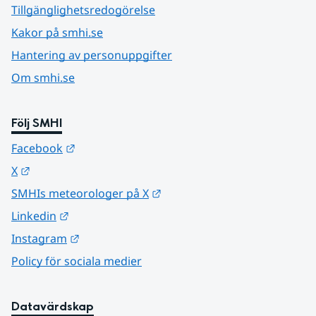
Tillgänglighetsredogörelse
Kakor på smhi.se
Hantering av personuppgifter
Om smhi.se
Följ SMHI
Länk till annan webbplats.
Facebook
Länk till annan webbplats.
X
Länk till annan webbplats.
SMHIs meteorologer på X
Länk till annan webbplats.
Linkedin
Länk till annan webbplats.
Instagram
Policy för sociala medier
Datavärdskap