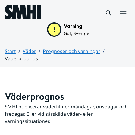
Hoppa till sidans innehåll
Meny
Varning
Gul, Sverige
Start
Väder
Prognoser och varningar
Väderprognos
Huvudinnehåll
Väderprognos
SMHI publicerar väderfilmer måndagar, onsdagar och 
fredagar. Eller vid särskilda väder- eller 
varningssituationer.