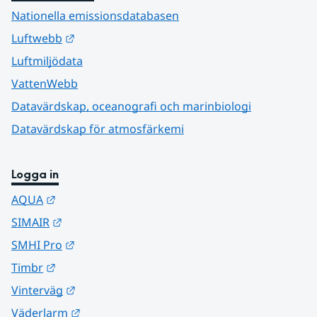
Nationella emissionsdatabasen
Länk till annan webbplats.
Luftwebb
Luftmiljödata
VattenWebb
Datavärdskap, oceanografi och marinbiologi
Datavärdskap för atmosfärkemi
Logga in
Länk till annan webbplats.
AQUA
Länk till annan webbplats.
SIMAIR
Länk till annan webbplats.
SMHI Pro
Länk till annan webbplats.
Timbr
Länk till annan webbplats.
Vinterväg
Länk till annan webbplats.
Väderlarm