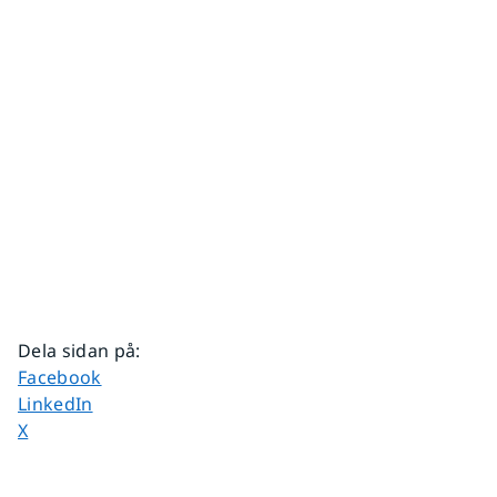
Dela sidan på
:
Dela sidan på
Facebook
Dela sidan på
LinkedIn
Dela sidan på
X