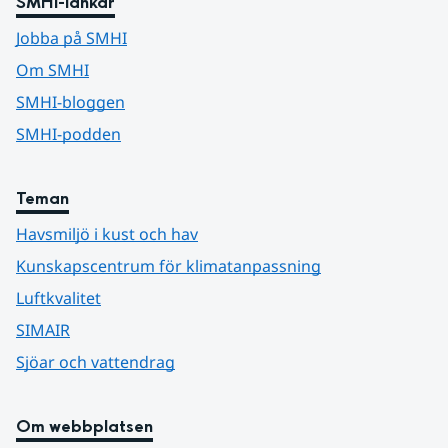
SMHI-länkar
Jobba på SMHI
Om SMHI
SMHI-bloggen
SMHI-podden
Teman
Havsmiljö i kust och hav
Kunskapscentrum för klimatanpassning
Luftkvalitet
SIMAIR
Sjöar och vattendrag
Om webbplatsen