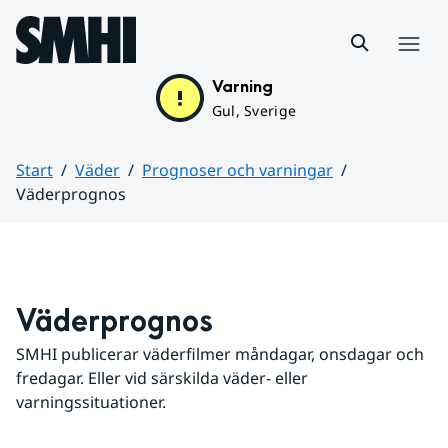
Hoppa till sidans innehåll
Meny
Varning
Gul, Sverige
Start
Väder
Prognoser och varningar
Väderprognos
Huvudinnehåll
Väderprognos
SMHI publicerar väderfilmer måndagar, onsdagar och 
fredagar. Eller vid särskilda väder- eller 
varningssituationer.