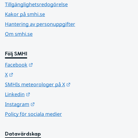
Tillgänglighetsredogörelse
Kakor på smhi.se
Hantering av personuppgifter
Om smhi.se
Följ SMHI
Länk till annan webbplats.
Facebook
Länk till annan webbplats.
X
Länk till annan webbplats.
SMHIs meteorologer på X
Länk till annan webbplats.
Linkedin
Länk till annan webbplats.
Instagram
Policy för sociala medier
Datavärdskap