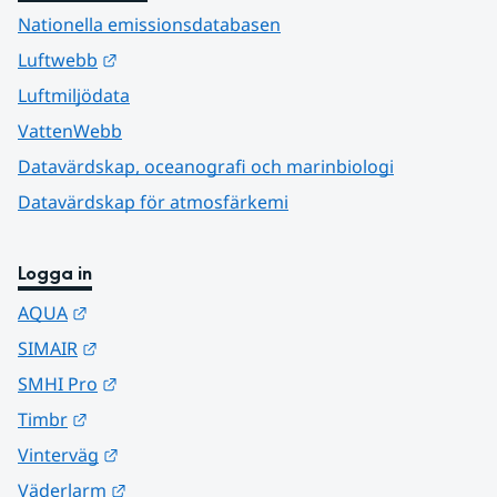
Nationella emissionsdatabasen
Länk till annan webbplats.
Luftwebb
Luftmiljödata
VattenWebb
Datavärdskap, oceanografi och marinbiologi
Datavärdskap för atmosfärkemi
Logga in
Länk till annan webbplats.
AQUA
Länk till annan webbplats.
SIMAIR
Länk till annan webbplats.
SMHI Pro
Länk till annan webbplats.
Timbr
Länk till annan webbplats.
Vinterväg
Länk till annan webbplats.
Väderlarm