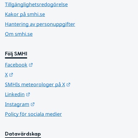
Tillgänglighetsredogörelse
Kakor på smhi.se
Hantering av personuppgifter
Om smhi.se
Följ SMHI
Länk till annan webbplats.
Facebook
Länk till annan webbplats.
X
Länk till annan webbplats.
SMHIs meteorologer på X
Länk till annan webbplats.
Linkedin
Länk till annan webbplats.
Instagram
Policy för sociala medier
Datavärdskap