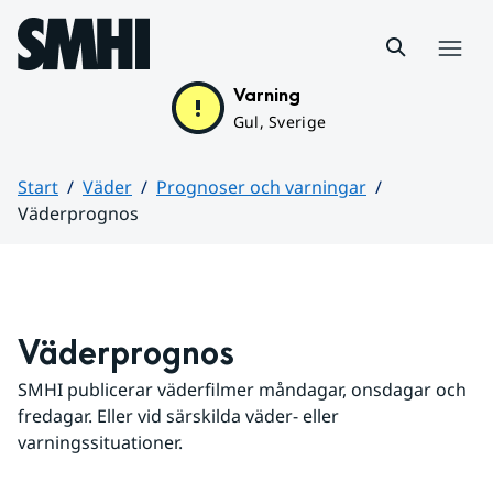
Hoppa till sidans innehåll
Meny
Varning
Gul, Sverige
Start
Väder
Prognoser och varningar
Väderprognos
Huvudinnehåll
Väderprognos
SMHI publicerar väderfilmer måndagar, onsdagar och 
fredagar. Eller vid särskilda väder- eller 
varningssituationer.