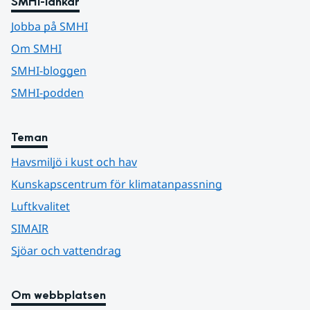
SMHI-länkar
Jobba på SMHI
Om SMHI
SMHI-bloggen
SMHI-podden
Teman
Havsmiljö i kust och hav
Kunskapscentrum för klimatanpassning
Luftkvalitet
SIMAIR
Sjöar och vattendrag
Om webbplatsen