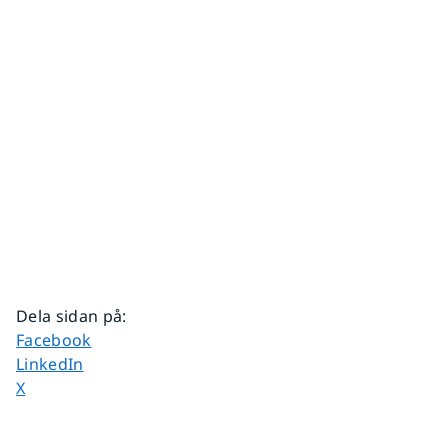
Dela sidan på
:
Dela sidan på
Facebook
Dela sidan på
LinkedIn
Dela sidan på
X