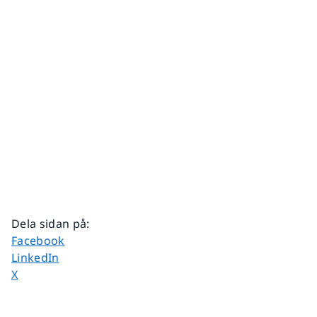
Dela sidan på
:
Dela sidan på
Facebook
Dela sidan på
LinkedIn
Dela sidan på
X