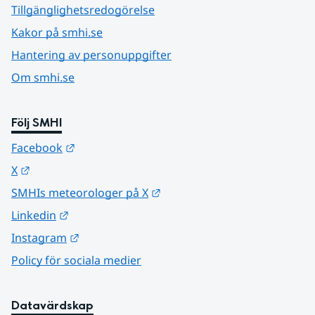
Tillgänglighetsredogörelse
Kakor på smhi.se
Hantering av personuppgifter
Om smhi.se
Följ SMHI
Länk till annan webbplats.
Facebook
Länk till annan webbplats.
X
Länk till annan webbplats.
SMHIs meteorologer på X
Länk till annan webbplats.
Linkedin
Länk till annan webbplats.
Instagram
Policy för sociala medier
Datavärdskap