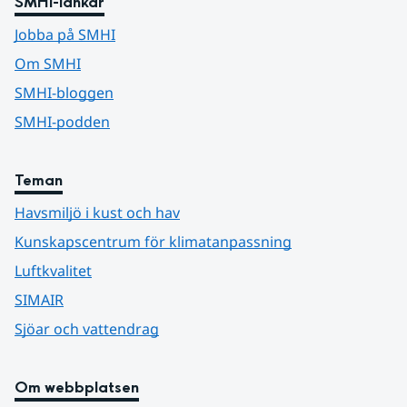
SMHI-länkar
Jobba på SMHI
Om SMHI
SMHI-bloggen
SMHI-podden
Teman
Havsmiljö i kust och hav
Kunskapscentrum för klimatanpassning
Luftkvalitet
SIMAIR
Sjöar och vattendrag
Om webbplatsen