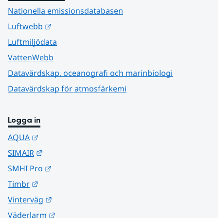
Nationella emissionsdatabasen
Länk till annan webbplats.
Luftwebb
Luftmiljödata
VattenWebb
Datavärdskap, oceanografi och marinbiologi
Datavärdskap för atmosfärkemi
Logga in
Länk till annan webbplats.
AQUA
Länk till annan webbplats.
SIMAIR
Länk till annan webbplats.
SMHI Pro
Länk till annan webbplats.
Timbr
Länk till annan webbplats.
Vinterväg
Länk till annan webbplats.
Väderlarm