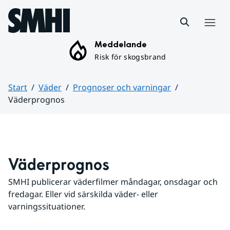
Hoppa till sidans innehåll
Meny
Meddelande
Risk för skogsbrand
Start
Väder
Prognoser och varningar
Väderprognos
Huvudinnehåll
Väderprognos
SMHI publicerar väderfilmer måndagar, onsdagar och 
fredagar. Eller vid särskilda väder- eller 
varningssituationer.