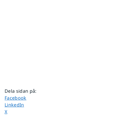
Dela sidan på
:
Dela sidan på
Facebook
Dela sidan på
LinkedIn
Dela sidan på
X