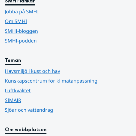
SMHI-länkar
Jobba på SMHI
Om SMHI
SMHI-bloggen
SMHI-podden
Teman
Havsmiljö i kust och hav
Kunskapscentrum för klimatanpassning
Luftkvalitet
SIMAIR
Sjöar och vattendrag
Om webbplatsen