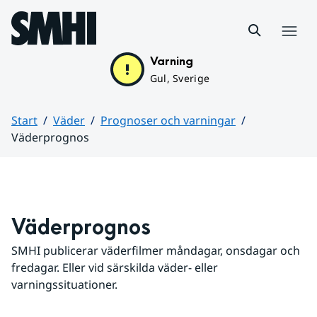
Hoppa till sidans innehåll
Meny
Varning
Gul, Sverige
Start
Väder
Prognoser och varningar
Väderprognos
Huvudinnehåll
Väderprognos
SMHI publicerar väderfilmer måndagar, onsdagar och 
fredagar. Eller vid särskilda väder- eller 
varningssituationer.