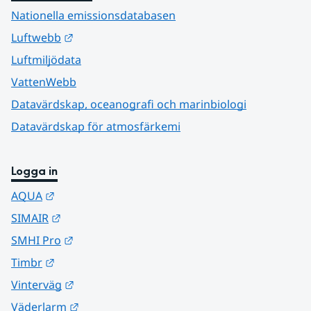
Nationella emissionsdatabasen
Länk till annan webbplats.
Luftwebb
Luftmiljödata
VattenWebb
Datavärdskap, oceanografi och marinbiologi
Datavärdskap för atmosfärkemi
Logga in
Länk till annan webbplats.
AQUA
Länk till annan webbplats.
SIMAIR
Länk till annan webbplats.
SMHI Pro
Länk till annan webbplats.
Timbr
Länk till annan webbplats.
Vinterväg
Länk till annan webbplats.
Väderlarm