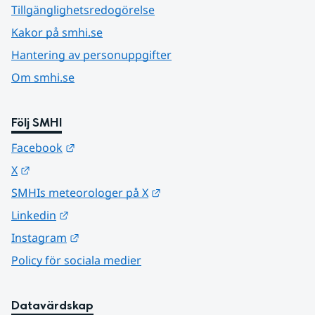
Tillgänglighetsredogörelse
Kakor på smhi.se
Hantering av personuppgifter
Om smhi.se
Följ SMHI
Länk till annan webbplats.
Facebook
Länk till annan webbplats.
X
Länk till annan webbplats.
SMHIs meteorologer på X
Länk till annan webbplats.
Linkedin
Länk till annan webbplats.
Instagram
Policy för sociala medier
Datavärdskap