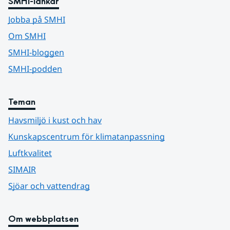
SMHI-länkar
Jobba på SMHI
Om SMHI
SMHI-bloggen
SMHI-podden
Teman
Havsmiljö i kust och hav
Kunskapscentrum för klimatanpassning
Luftkvalitet
SIMAIR
Sjöar och vattendrag
Om webbplatsen