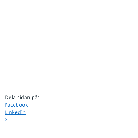
Dela sidan på
:
Dela sidan på
Facebook
Dela sidan på
LinkedIn
Dela sidan på
X