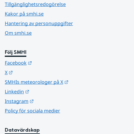
Tillgänglighetsredogörelse
Kakor på smhi.se
Hantering av personuppgifter
Om smhi.se
Följ SMHI
Länk till annan webbplats.
Facebook
Länk till annan webbplats.
X
Länk till annan webbplats.
SMHIs meteorologer på X
Länk till annan webbplats.
Linkedin
Länk till annan webbplats.
Instagram
Policy för sociala medier
Datavärdskap