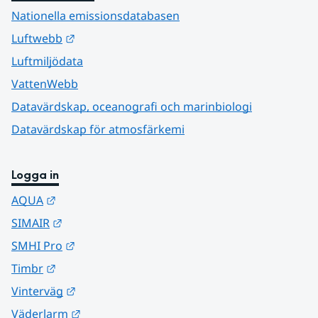
Nationella emissionsdatabasen
Länk till annan webbplats.
Luftwebb
Luftmiljödata
VattenWebb
Datavärdskap, oceanografi och marinbiologi
Datavärdskap för atmosfärkemi
Logga in
Länk till annan webbplats.
AQUA
Länk till annan webbplats.
SIMAIR
Länk till annan webbplats.
SMHI Pro
Länk till annan webbplats.
Timbr
Länk till annan webbplats.
Vinterväg
Länk till annan webbplats.
Väderlarm