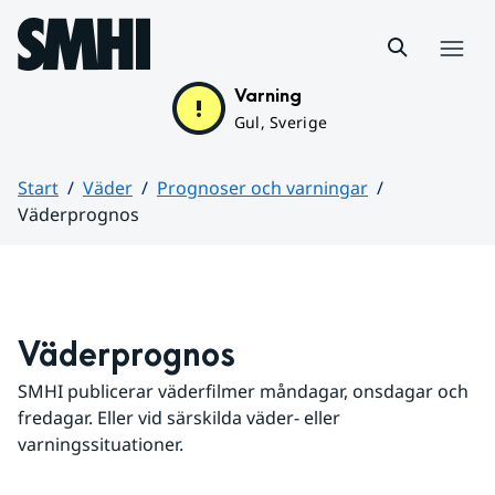
Hoppa till sidans innehåll
Meny
Varning
Gul, Sverige
Start
Väder
Prognoser och varningar
Väderprognos
Huvudinnehåll
Väderprognos
SMHI publicerar väderfilmer måndagar, onsdagar och 
fredagar. Eller vid särskilda väder- eller 
varningssituationer.