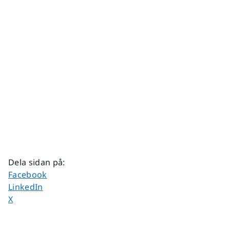
Dela sidan på
:
Dela sidan på
Facebook
Dela sidan på
LinkedIn
Dela sidan på
X