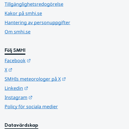
Tillgänglighetsredogörelse
Kakor på smhi.se
Hantering av personuppgifter
Om smhi.se
Följ SMHI
Länk till annan webbplats.
Facebook
Länk till annan webbplats.
X
Länk till annan webbplats.
SMHIs meteorologer på X
Länk till annan webbplats.
Linkedin
Länk till annan webbplats.
Instagram
Policy för sociala medier
Datavärdskap