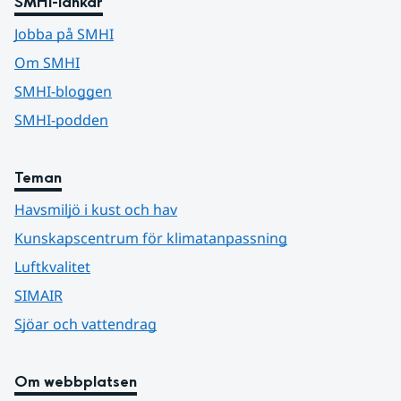
SMHI-länkar
Jobba på SMHI
Om SMHI
SMHI-bloggen
SMHI-podden
Teman
Havsmiljö i kust och hav
Kunskapscentrum för klimatanpassning
Luftkvalitet
SIMAIR
Sjöar och vattendrag
Om webbplatsen