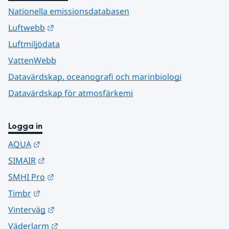
Nationella emissionsdatabasen
Länk till annan webbplats.
Luftwebb
Luftmiljödata
VattenWebb
Datavärdskap, oceanografi och marinbiologi
Datavärdskap för atmosfärkemi
Logga in
Länk till annan webbplats.
AQUA
Länk till annan webbplats.
SIMAIR
Länk till annan webbplats.
SMHI Pro
Länk till annan webbplats.
Timbr
Länk till annan webbplats.
Vinterväg
Länk till annan webbplats.
Väderlarm