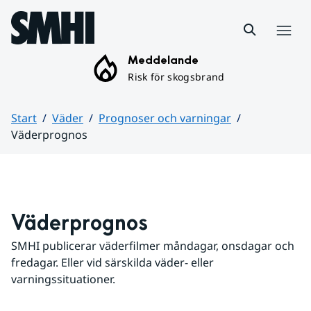
Hoppa till sidans innehåll
Meny
Meddelande
Risk för skogsbrand
Start
Väder
Prognoser och varningar
Väderprognos
Huvudinnehåll
Väderprognos
SMHI publicerar väderfilmer måndagar, onsdagar och 
fredagar. Eller vid särskilda väder- eller 
varningssituationer.