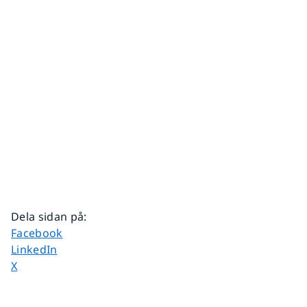
Dela sidan på
:
Dela sidan på
Facebook
Dela sidan på
LinkedIn
Dela sidan på
X