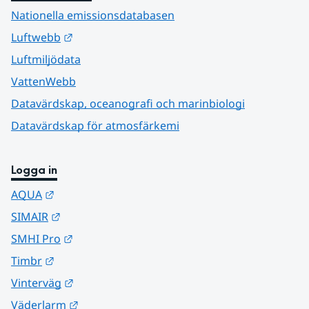
Nationella emissionsdatabasen
Länk till annan webbplats.
Luftwebb
Luftmiljödata
VattenWebb
Datavärdskap, oceanografi och marinbiologi
Datavärdskap för atmosfärkemi
Logga in
Länk till annan webbplats.
AQUA
Länk till annan webbplats.
SIMAIR
Länk till annan webbplats.
SMHI Pro
Länk till annan webbplats.
Timbr
Länk till annan webbplats.
Vinterväg
Länk till annan webbplats.
Väderlarm