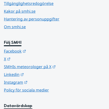
Tillgänglighetsredogörelse
Kakor på smhi.se
Hantering av personuppgifter
Om smhi.se
Följ SMHI
Länk till annan webbplats.
Facebook
Länk till annan webbplats.
X
Länk till annan webbplats.
SMHIs meteorologer på X
Länk till annan webbplats.
Linkedin
Länk till annan webbplats.
Instagram
Policy för sociala medier
Datavärdskap