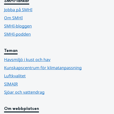
SMHI-länkar
Jobba på SMHI
Om SMHI
SMHI-bloggen
SMHI-podden
Teman
Havsmiljö i kust och hav
Kunskapscentrum för klimatanpassning
Luftkvalitet
SIMAIR
Sjöar och vattendrag
Om webbplatsen