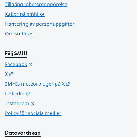
Tillgänglighetsredogörelse
Kakor på smhi.se
Hantering av personuppgifter
Om smhi.se
Följ SMHI
Länk till annan webbplats.
Facebook
Länk till annan webbplats.
X
Länk till annan webbplats.
SMHIs meteorologer på X
Länk till annan webbplats.
Linkedin
Länk till annan webbplats.
Instagram
Policy för sociala medier
Datavärdskap