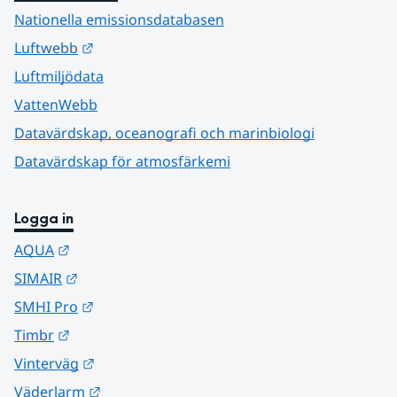
Nationella emissionsdatabasen
Länk till annan webbplats.
Luftwebb
Luftmiljödata
VattenWebb
Datavärdskap, oceanografi och marinbiologi
Datavärdskap för atmosfärkemi
Logga in
Länk till annan webbplats.
AQUA
Länk till annan webbplats.
SIMAIR
Länk till annan webbplats.
SMHI Pro
Länk till annan webbplats.
Timbr
Länk till annan webbplats.
Vinterväg
Länk till annan webbplats.
Väderlarm