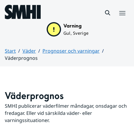
Hoppa till sidans innehåll
Meny
Varning
Gul, Sverige
Start
Väder
Prognoser och varningar
Väderprognos
Huvudinnehåll
Väderprognos
SMHI publicerar väderfilmer måndagar, onsdagar och 
fredagar. Eller vid särskilda väder- eller 
varningssituationer.