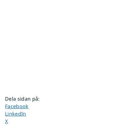
Dela sidan på
:
Dela sidan på
Facebook
Dela sidan på
LinkedIn
Dela sidan på
X