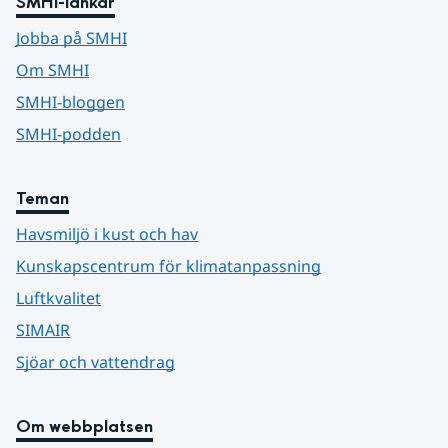
SMHI-länkar
Jobba på SMHI
Om SMHI
SMHI-bloggen
SMHI-podden
Teman
Havsmiljö i kust och hav
Kunskapscentrum för klimatanpassning
Luftkvalitet
SIMAIR
Sjöar och vattendrag
Om webbplatsen