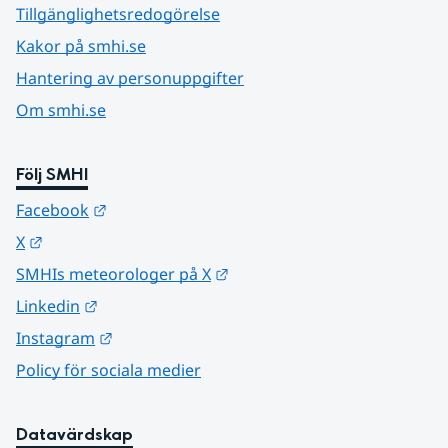
Tillgänglighetsredogörelse
Kakor på smhi.se
Hantering av personuppgifter
Om smhi.se
Följ SMHI
Länk till annan webbplats.
Facebook
Länk till annan webbplats.
X
Länk till annan webbplats.
SMHIs meteorologer på X
Länk till annan webbplats.
Linkedin
Länk till annan webbplats.
Instagram
Policy för sociala medier
Datavärdskap