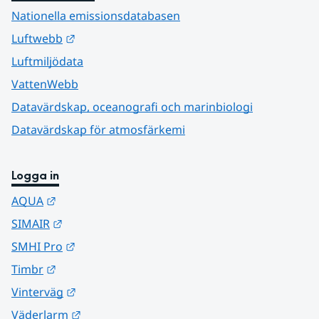
Nationella emissionsdatabasen
Länk till annan webbplats.
Luftwebb
Luftmiljödata
VattenWebb
Datavärdskap, oceanografi och marinbiologi
Datavärdskap för atmosfärkemi
Logga in
Länk till annan webbplats.
AQUA
Länk till annan webbplats.
SIMAIR
Länk till annan webbplats.
SMHI Pro
Länk till annan webbplats.
Timbr
Länk till annan webbplats.
Vinterväg
Länk till annan webbplats.
Väderlarm