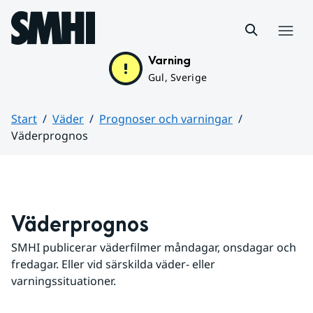
Hoppa till sidans innehåll
Meny
Varning
Gul, Sverige
Start
Väder
Prognoser och varningar
Väderprognos
Huvudinnehåll
Väderprognos
SMHI publicerar väderfilmer måndagar, onsdagar och 
fredagar. Eller vid särskilda väder- eller 
varningssituationer.