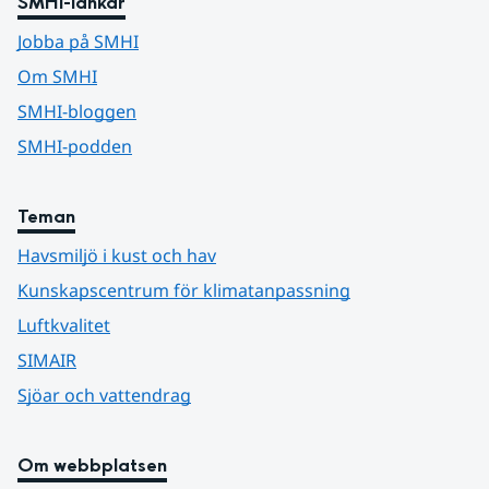
SMHI-länkar
Jobba på SMHI
Om SMHI
SMHI-bloggen
SMHI-podden
Teman
Havsmiljö i kust och hav
Kunskapscentrum för klimatanpassning
Luftkvalitet
SIMAIR
Sjöar och vattendrag
Om webbplatsen