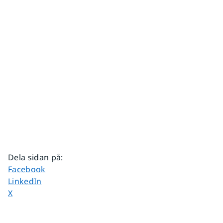
Dela sidan på
:
Dela sidan på
Facebook
Dela sidan på
LinkedIn
Dela sidan på
X