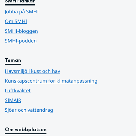
SMHI-länkar
Jobba på SMHI
Om SMHI
SMHI-bloggen
SMHI-podden
Teman
Havsmiljö i kust och hav
Kunskapscentrum för klimatanpassning
Luftkvalitet
SIMAIR
Sjöar och vattendrag
Om webbplatsen