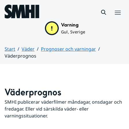
Hoppa till sidans innehåll
Meny
Varning
Gul, Sverige
Start
Väder
Prognoser och varningar
Väderprognos
Huvudinnehåll
Väderprognos
SMHI publicerar väderfilmer måndagar, onsdagar och 
fredagar. Eller vid särskilda väder- eller 
varningssituationer.