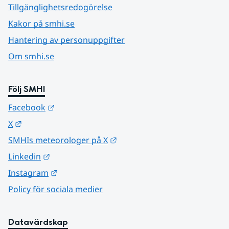
Tillgänglighetsredogörelse
Kakor på smhi.se
Hantering av personuppgifter
Om smhi.se
Följ SMHI
Länk till annan webbplats.
Facebook
Länk till annan webbplats.
X
Länk till annan webbplats.
SMHIs meteorologer på X
Länk till annan webbplats.
Linkedin
Länk till annan webbplats.
Instagram
Policy för sociala medier
Datavärdskap