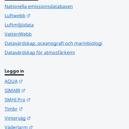
Nationella emissionsdatabasen
Länk till annan webbplats.
Luftwebb
Luftmiljödata
VattenWebb
Datavärdskap, oceanografi och marinbiologi
Datavärdskap för atmosfärkemi
Logga in
Länk till annan webbplats.
AQUA
Länk till annan webbplats.
SIMAIR
Länk till annan webbplats.
SMHI Pro
Länk till annan webbplats.
Timbr
Länk till annan webbplats.
Vinterväg
Länk till annan webbplats.
Väderlarm