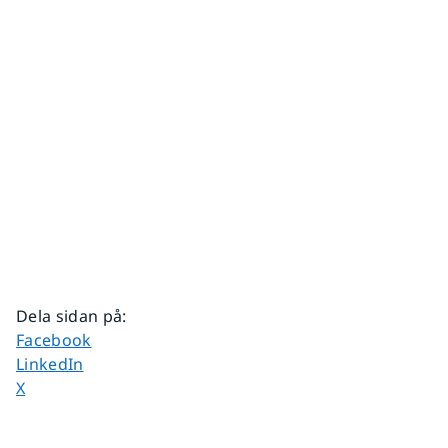
Dela sidan på
:
Dela sidan på
Facebook
Dela sidan på
LinkedIn
Dela sidan på
X