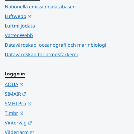
Nationella emissionsdatabasen
Länk till annan webbplats.
Luftwebb
Luftmiljödata
VattenWebb
Datavärdskap, oceanografi och marinbiologi
Datavärdskap för atmosfärkemi
Logga in
Länk till annan webbplats.
AQUA
Länk till annan webbplats.
SIMAIR
Länk till annan webbplats.
SMHI Pro
Länk till annan webbplats.
Timbr
Länk till annan webbplats.
Vinterväg
Länk till annan webbplats.
Väderlarm