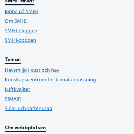
SMHI-länkar
Jobba på SMHI
Om SMHI
SMHI-bloggen
SMHI-podden
Teman
Havsmiljö i kust och hav
Kunskapscentrum för klimatanpassning
Luftkvalitet
SIMAIR
Sjöar och vattendrag
Om webbplatsen