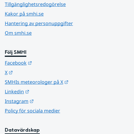
Tillgänglighetsredogörelse
Kakor på smhi.se
Hantering av personuppgifter
Om smhi.se
Följ SMHI
Länk till annan webbplats.
Facebook
Länk till annan webbplats.
X
Länk till annan webbplats.
SMHIs meteorologer på X
Länk till annan webbplats.
Linkedin
Länk till annan webbplats.
Instagram
Policy för sociala medier
Datavärdskap