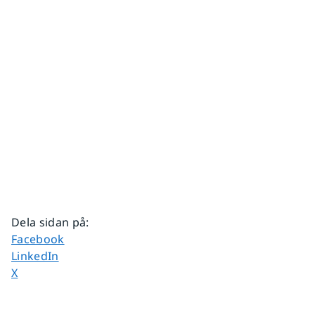
Dela sidan på
:
Dela sidan på
Facebook
Dela sidan på
LinkedIn
Dela sidan på
X