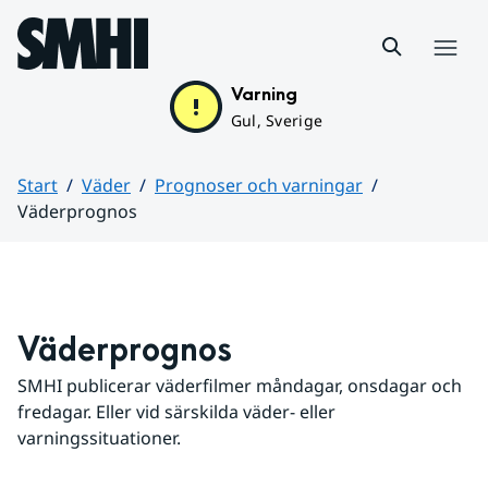
Hoppa till sidans innehåll
Meny
Varning
Gul, Sverige
Start
Väder
Prognoser och varningar
Väderprognos
Huvudinnehåll
Väderprognos
SMHI publicerar väderfilmer måndagar, onsdagar och 
fredagar. Eller vid särskilda väder- eller 
varningssituationer.