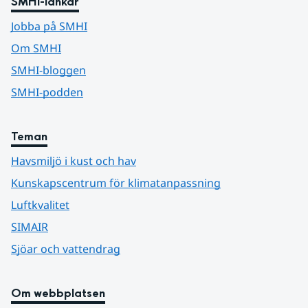
SMHI-länkar
Jobba på SMHI
Om SMHI
SMHI-bloggen
SMHI-podden
Teman
Havsmiljö i kust och hav
Kunskapscentrum för klimatanpassning
Luftkvalitet
SIMAIR
Sjöar och vattendrag
Om webbplatsen