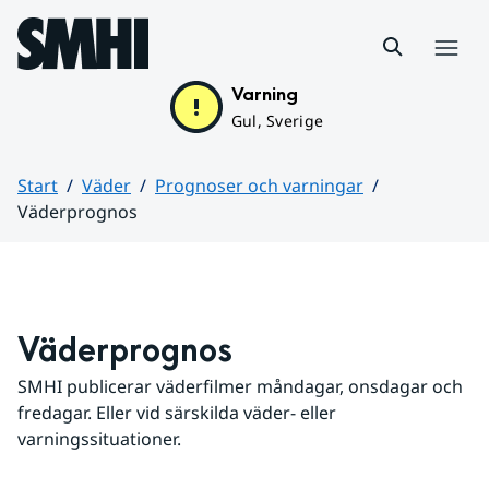
Hoppa till sidans innehåll
Meny
Varning
Gul, Sverige
Start
Väder
Prognoser och varningar
Väderprognos
Huvudinnehåll
Väderprognos
SMHI publicerar väderfilmer måndagar, onsdagar och 
fredagar. Eller vid särskilda väder- eller 
varningssituationer.