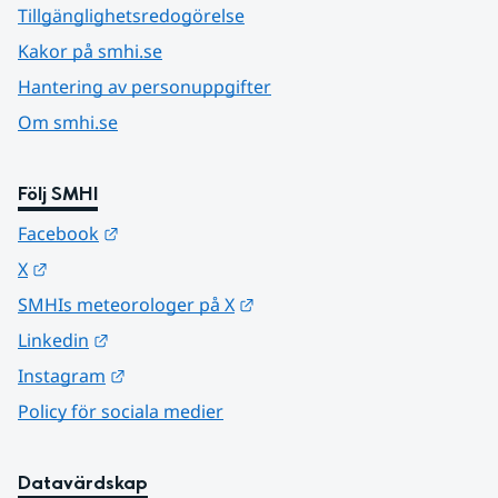
Tillgänglighetsredogörelse
Kakor på smhi.se
Hantering av personuppgifter
Om smhi.se
Följ SMHI
Länk till annan webbplats.
Facebook
Länk till annan webbplats.
X
Länk till annan webbplats.
SMHIs meteorologer på X
Länk till annan webbplats.
Linkedin
Länk till annan webbplats.
Instagram
Policy för sociala medier
Datavärdskap