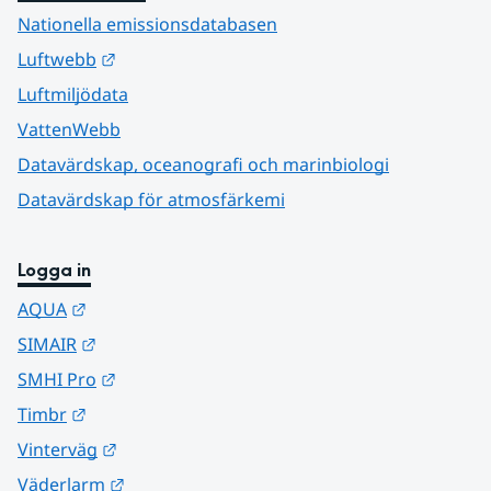
Nationella emissionsdatabasen
Länk till annan webbplats.
Luftwebb
Luftmiljödata
VattenWebb
Datavärdskap, oceanografi och marinbiologi
Datavärdskap för atmosfärkemi
Logga in
Länk till annan webbplats.
AQUA
Länk till annan webbplats.
SIMAIR
Länk till annan webbplats.
SMHI Pro
Länk till annan webbplats.
Timbr
Länk till annan webbplats.
Vinterväg
Länk till annan webbplats.
Väderlarm