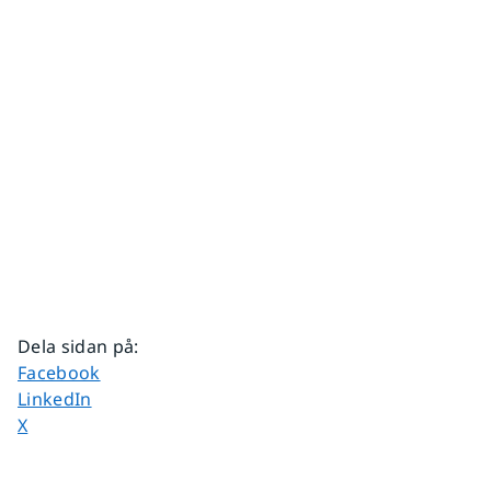
Dela sidan på
:
Dela sidan på
Facebook
Dela sidan på
LinkedIn
Dela sidan på
X