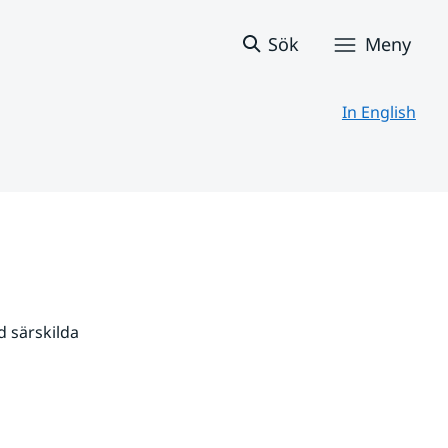
Sök
Meny
In English
 särskilda 