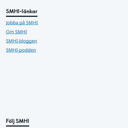
SMHI-länkar
Jobba på SMHI
Om SMHI
SMHI-bloggen
SMHI-podden
Följ SMHI