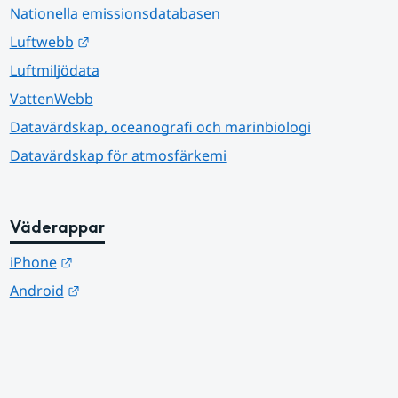
Nationella emissionsdatabasen
Länk till annan webbplats.
Luftwebb
Luftmiljödata
VattenWebb
Datavärdskap, oceanografi och marinbiologi
Datavärdskap för atmosfärkemi
Väderappar
Länk till annan webbplats.
iPhone
Länk till annan webbplats.
Android