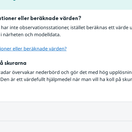
tioner eller beräknade värden?
r har inte observationsstationer, istället beräknas ett värde u
 i närheten och modelldata.
ioner eller beräknade värden?
på skurarna
radar övervakar nederbörd och gör det med hög upplösning 
Den är ett värdefullt hjälpmedel när man vill ha koll på sku