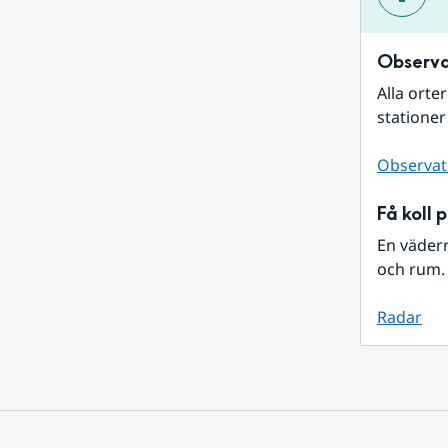
Observa
Alla orte
stationer
Observat
Få koll 
En väder
och rum. 
Radar