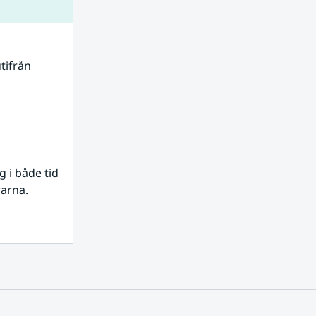
tifrån 
i både tid 
rarna.