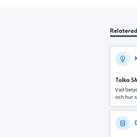
Relaterad
Tolka S
Vad bety
och hur s