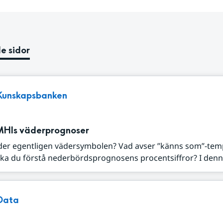
e sidor
Kunskapsbanken
MHIs väderprognoser
der egentligen vädersymbolen? Vad avser ”känns som”-tem
ka du förstå nederbördsprognosens procentsiffror? I denna
Data