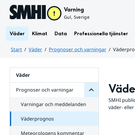
Hoppa till sidans innehåll
Varning
Gul, Sverige
Väder
Klimat
Data
Professionella tjänster
Start
Väder
Prognoser och varningar
Väderpr
varningar
och
Huvudinnehåll
Prognoser
för
Undersidor
Väder
Väde
Prognoser och varningar
SMHI public
Varningar och meddelanden
väder- eller
Väderprognos
Meteorologens kommentar