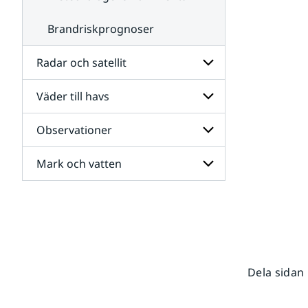
Brandriskprognoser
Radar och satellit
Väder till havs
Undersidor
för
Radar
Observationer
Undersidor
och
för
satellit
Väder
Mark och vatten
Undersidor
till
för
havs
Observationer
Undersidor
för
Mark
och
vatten
Dela sidan