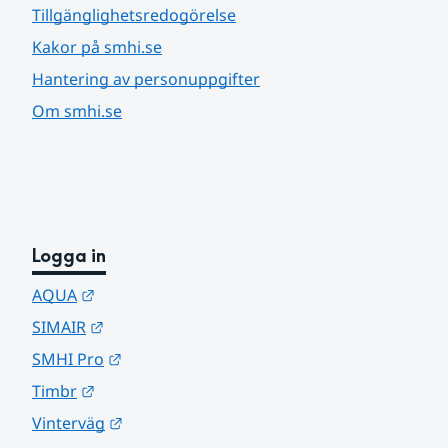
Tillgänglighetsredogörelse
Kakor på smhi.se
Hantering av personuppgifter
Om smhi.se
Logga in
Länk till annan webbplats.
AQUA
Länk till annan webbplats.
SIMAIR
Länk till annan webbplats.
SMHI Pro
Länk till annan webbplats.
Timbr
Länk till annan webbplats.
Vinterväg