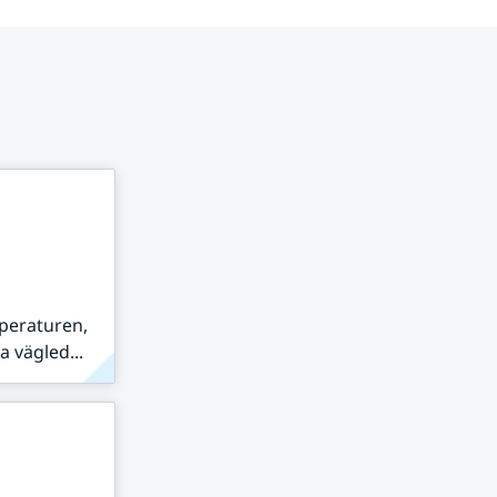
peraturen,
 vägled...