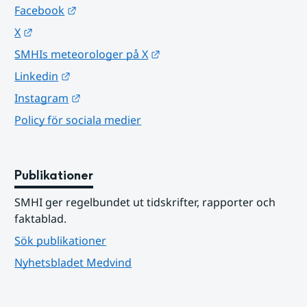
Länk till annan webbplats.
Facebook
Länk till annan webbplats.
X
Länk till annan webbplats.
SMHIs meteorologer på X
Länk till annan webbplats.
Linkedin
Länk till annan webbplats.
Instagram
Policy för sociala medier
Publikationer
SMHI ger regelbundet ut tidskrifter, rapporter och 
faktablad.
Sök publikationer
Nyhetsbladet Medvind