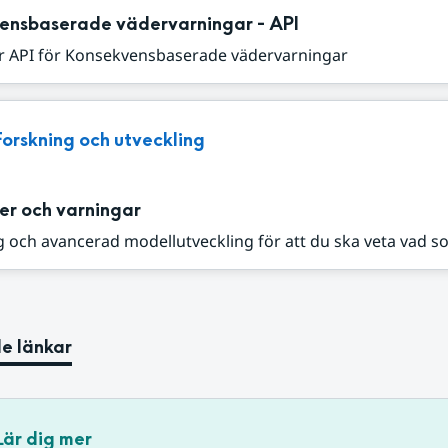
ensbaserade vädervarningar - API
r API för Konsekvensbaserade vädervarningar
Forskning och utveckling
er och varningar
 och avancerad modellutveckling för att du ska veta vad s
e länkar
Lär dig mer