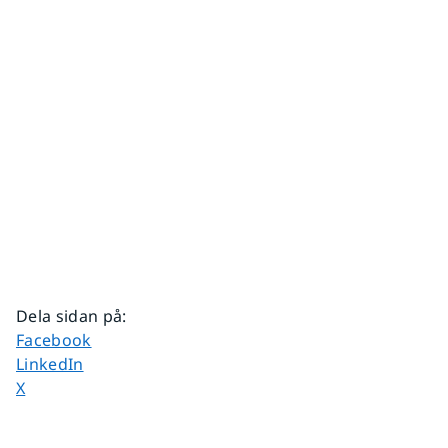
Dela sidan på
:
Dela sidan på
Facebook
Dela sidan på
LinkedIn
Dela sidan på
X