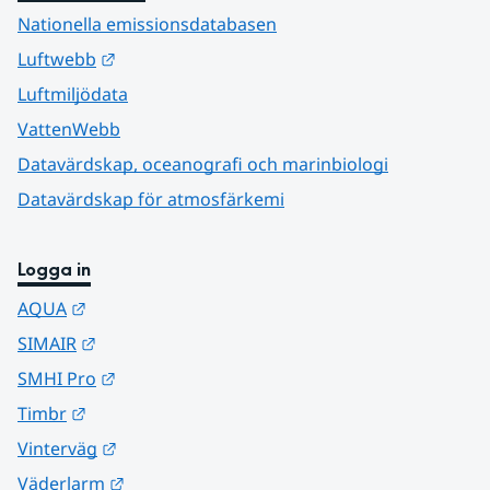
Nationella emissionsdatabasen
Länk till annan webbplats.
Luftwebb
Luftmiljödata
VattenWebb
Datavärdskap, oceanografi och marinbiologi
Datavärdskap för atmosfärkemi
Logga in
Länk till annan webbplats.
AQUA
Länk till annan webbplats.
SIMAIR
Länk till annan webbplats.
SMHI Pro
Länk till annan webbplats.
Timbr
Länk till annan webbplats.
Vinterväg
Länk till annan webbplats.
Väderlarm