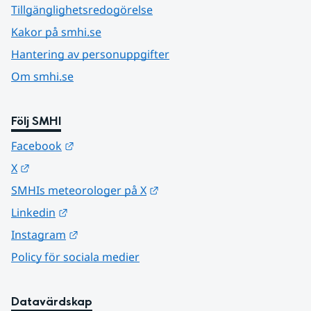
Tillgänglighetsredogörelse
Kakor på smhi.se
Hantering av personuppgifter
Om smhi.se
Följ SMHI
Länk till annan webbplats.
Facebook
Länk till annan webbplats.
X
Länk till annan webbplats.
SMHIs meteorologer på X
Länk till annan webbplats.
Linkedin
Länk till annan webbplats.
Instagram
Policy för sociala medier
Datavärdskap