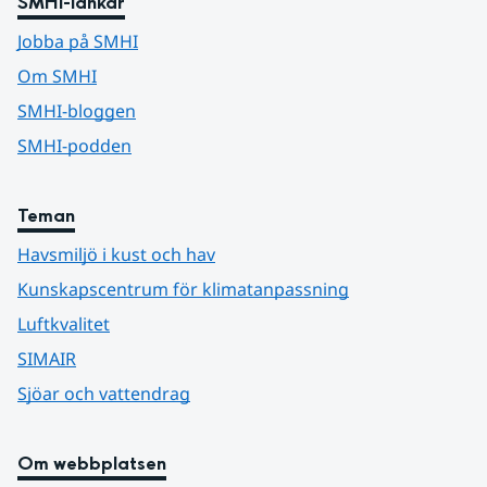
SMHI-länkar
Jobba på SMHI
Om SMHI
SMHI-bloggen
SMHI-podden
Teman
Havsmiljö i kust och hav
Kunskapscentrum för klimatanpassning
Luftkvalitet
SIMAIR
Sjöar och vattendrag
Om webbplatsen