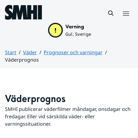
Hoppa till sidans innehåll
Meny
Varning
Gul, Sverige
Start
Väder
Prognoser och varningar
Väderprognos
Huvudinnehåll
Väderprognos
SMHI publicerar väderfilmer måndagar, onsdagar och 
fredagar. Eller vid särskilda väder- eller 
varningssituationer.