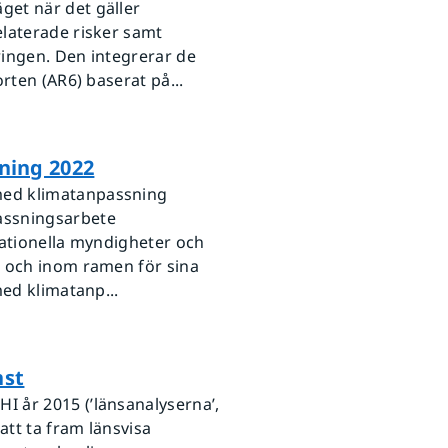
et när det gäller
laterade risker samt
ringen. Den integrerar de
rten (AR6) baserat på...
ning 2022
med klimatanpassning
assningsarbete
nationella myndigheter och
n och inom ramen för sina
med klimatanp...
nst
 år 2015 (’länsanalyserna’,
att ta fram länsvisa