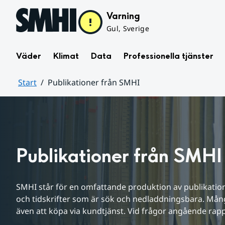
Hoppa till sidans innehåll
Varning
Gul, Sverige
Väder
Klimat
Data
Professionella tjänster
Start
Publikationer från SMHI
Huvudinnehåll
Publikationer från SMHI
SMHI står för en omfattande produktion av publikatione
och tidskrifter som är sök och nedladdningsbara. Mång
även att köpa via kundtjänst. Vid frågor angående rap