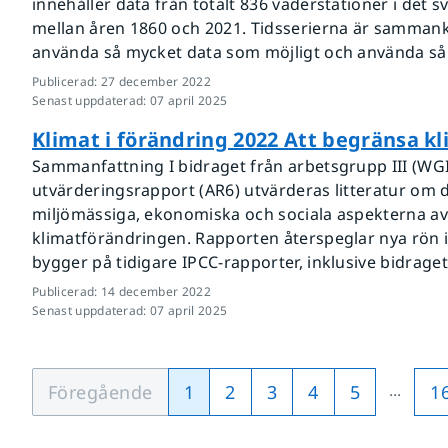
innehåller data från totalt 836 väderstationer i det 
mellan åren 1860 och 2021. Tidsserierna är samman
använda så mycket data som möjligt och använda så l
Publicerad
:
27 december 2022
Senast uppdaterad
:
07 april 2025
Klimat i förändring 2022 Att begränsa k
Sammanfattning I bidraget från arbetsgrupp III (WGIII)
utvärderingsrapport (AR6) utvärderas litteratur om d
miljömässiga, ekonomiska och sociala aspekterna av
klimatförändringen. Rapporten återspeglar nya rön i 
bygger på tidigare IPCC-rapporter, inklusive bidraget 
Publicerad
:
14 december 2022
Senast uppdaterad
:
07 april 2025
...
Föregående
1
2
3
4
5
1