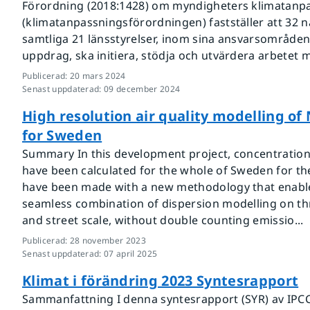
Förordning (2018:1428) om myndigheters klimatanp
(klimatanpassningsförordningen) fastställer att 32 
samtliga 21 länsstyrelser, inom sina ansvarsområde
uppdrag, ska initiera, stödja och utvärdera arbetet 
Publicerad
:
20 mars 2024
Senast uppdaterad
:
09 december 2024
High resolution air quality modelling o
for Sweden
Summary In this development project, concentratio
have been calculated for the whole of Sweden for th
have been made with a new methodology that enabl
seamless combination of dispersion modelling on thr
and street scale, without double counting emissio...
Publicerad
:
28 november 2023
Senast uppdaterad
:
07 april 2025
Klimat i förändring 2023 Syntesrapport
Sammanfattning I denna syntesrapport (SYR) av IPCC: