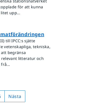
svenska stationsnätverket
kopplade för att kunna
itet upp...
limatförändringen
 till IPCC:s sjätte
e vetenskapliga, tekniska,
 att begränsa
relevant litteratur och
frå...
6
Nästa