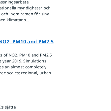
assningsarbete
nationella myndigheter och
n och inom ramen för sina
med klimatanp...
f NO2, PM10 and PM2.5
ns of NO2, PM10 and PM2.5
e year 2019. Simulations
es an almost completely
ee scales; regional, urban
s sjätte