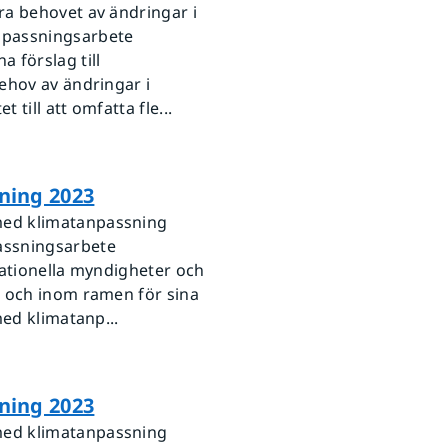
ra behovet av ändringar i
npassningsarbete
 förslag till
ehov av ändringar i
till att omfatta fle...
ning 2023
med klimatanpassning
assningsarbete
nationella myndigheter och
n och inom ramen för sina
med klimatanp...
ning 2023
med klimatanpassning