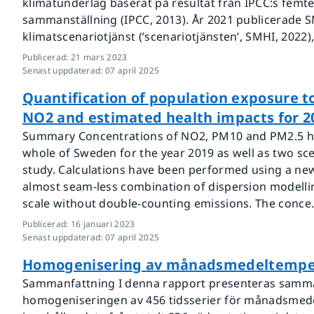
klimatunderlag baserat på resultat från IPCC:s femt
sammanställning (IPCC, 2013). År 2021 publicerade 
klimatscenariotjänst (’scenariotjänsten’, SMHI, 2022),
Publicerad
:
21 mars 2023
Senast uppdaterad
:
07 april 2025
Quantification of population exposure 
NO2 and estimated health impacts for 2
Summary Concentrations of NO2, PM10 and PM2.5 ha
whole of Sweden for the year 2019 as well as two sce
study. Calculations have been performed using a ne
almost seam-less combination of dispersion modelli
scale without double-counting emissions. The conce.
Publicerad
:
16 januari 2023
Senast uppdaterad
:
07 april 2025
Homogenisering av månadsmedeltemper
Sammanfattning I denna rapport presenteras samma
homogeniseringen av 456 tidsserier för månadsmede