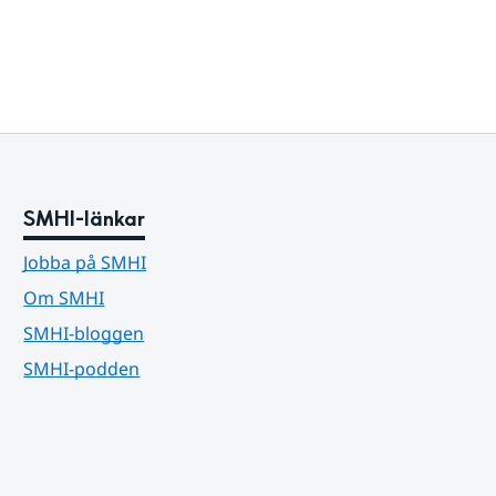
SMHI-länkar
Jobba på SMHI
Om SMHI
SMHI-bloggen
SMHI-podden