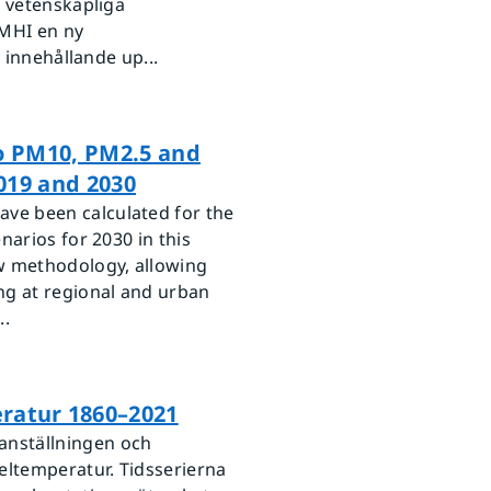
e vetenskapliga
SMHI en ny
 innehållande up...
to PM10, PM2.5 and
019 and 2030
ve been calculated for the
narios for 2030 in this
w methodology, allowing
ng at regional and urban
..
atur 1860–2021
nställningen och
ltemperatur. Tidsserierna