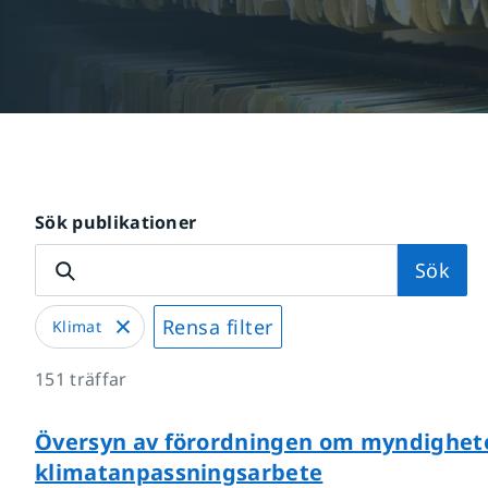
Sök publikationer
Sök
Rensa filter
Klimat
151
träffar
Översyn av förordningen om myndighet
klimatanpassningsarbete