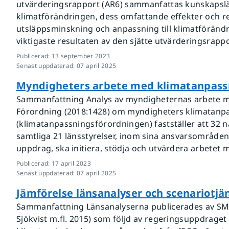
utvärderingsrapport (AR6) sammanfattas kunskapsläg
klimatförändringen, dess omfattande effekter och re
utsläppsminskning och anpassning till klimatföränd
viktigaste resultaten av den sjätte utvärderingsrappo
Publicerad
:
13 september 2023
Senast uppdaterad
:
07 april 2025
Myndigheters arbete med klimatanpass
Sammanfattning Analys av myndigheternas arbete 
Förordning (2018:1428) om myndigheters klimatanp
(klimatanpassningsförordningen) fastställer att 32 
samtliga 21 länsstyrelser, inom sina ansvarsområde
uppdrag, ska initiera, stödja och utvärdera arbetet 
Publicerad
:
17 april 2023
Senast uppdaterad
:
07 april 2025
Jämförelse länsanalyser och scenariotjä
Sammanfattning Länsanalyserna publicerades av SMHI
Sjökvist m.fl. 2015) som följd av regeringsuppdraget 