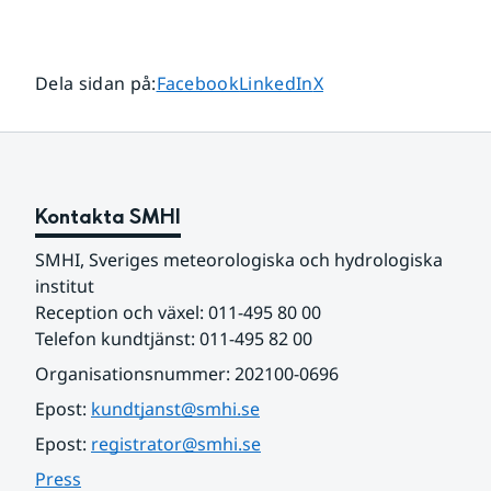
Dela sidan på
Dela sidan på
Dela sidan på
Dela sidan på
:
Facebook
LinkedIn
X
Kontakta SMHI
SMHI, Sveriges meteorologiska och hydrologiska 
institut
Reception och växel: 011-495 80 00
Telefon kundtjänst: 011-495 82 00
Organisationsnummer: 202100-0696
Epost: 
kundtjanst@smhi.se
Epost: 
registrator@smhi.se
Press