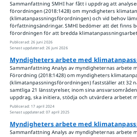
Sammanfattning SMHI har fått i uppdrag att analyse
förordningen (2018:1428) om myndigheters klimata
(klimatanpassningsförordningen) och vid behov lämna
författningsändringar. SMHI bedömer att det finns b
förordningen för att bredda klimatanpassningsarbetet 
Publicerad
:
26 juni 2026
Senast uppdaterad
:
26 juni 2026
Myndigheters arbete med klimatanpass
Sammanfattning Analys av myndigheternas arbete 
Förordning (2018:1428) om myndigheters klimatanp
(klimatanpassningsförordningen) fastställer att 32 
samtliga 21 länsstyrelser, inom sina ansvarsområde
uppdrag, ska initiera, stödja och utvärdera arbetet 
Publicerad
:
17 april 2024
Senast uppdaterad
:
07 april 2025
Myndigheters arbete med klimatanpass
Sammanfattning Analys av myndigheternas arbete 