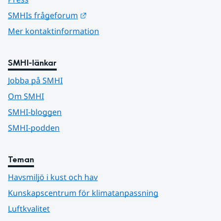
Länk till annan webbplats.
SMHIs frågeforum
Mer kontaktinformation
SMHI-länkar
Jobba på SMHI
Om SMHI
SMHI-bloggen
SMHI-podden
Teman
Havsmiljö i kust och hav
Kunskapscentrum för klimatanpassning
Luftkvalitet