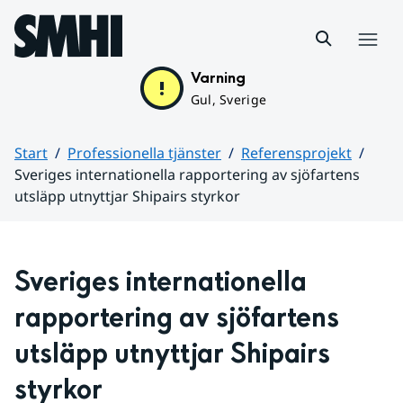
Hoppa till sidans innehåll
Meny
Varning
Gul, Sverige
Start
Professionella tjänster
Referensprojekt
Sveriges internationella rapportering av sjöfartens
utsläpp utnyttjar Shipairs styrkor
Huvudinnehåll
Sveriges internationella 
rapportering av sjöfartens 
utsläpp utnyttjar Shipairs 
styrkor