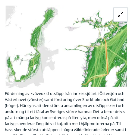
Fö
Fördelning av kväveoxid-utsläpp från inrikes sjöfart i Östersjön och
Västerhavet (vänster) samt förstoring över Stockholm och Gotland
(höger). Här syns att den största ansamlingen av utsläpp sker i och i
anslutning till ett fåtal av Sveriges större hamnar. Detta beror delvis
på att många fartyg koncentreras på liten yta, men också på att
fartyg spenderar lång tid vid kaj, ofta med hjälpmotorerna på. Till
havs sker de största utsläppen i några väldefinierade farleder samt i