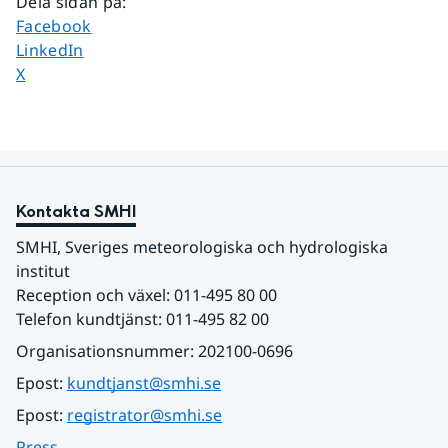
Dela sidan på
:
Dela sidan på
Facebook
Dela sidan på
LinkedIn
Dela sidan på
X
Kontakta SMHI
SMHI, Sveriges meteorologiska och hydrologiska 
institut
Reception och växel: 011-495 80 00
Telefon kundtjänst: 011-495 82 00
Organisationsnummer: 202100-0696
Epost: 
kundtjanst@smhi.se
Epost: 
registrator@smhi.se
Press