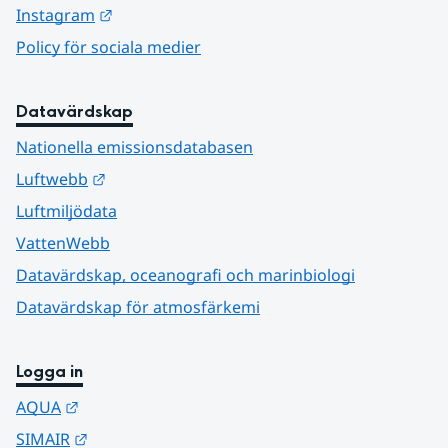
Länk till annan webbplats.
Instagram
Policy för sociala medier
Datavärdskap
Nationella emissionsdatabasen
Länk till annan webbplats.
Luftwebb
Luftmiljödata
VattenWebb
Datavärdskap, oceanografi och marinbiologi
Datavärdskap för atmosfärkemi
Logga in
Länk till annan webbplats.
AQUA
Länk till annan webbplats.
SIMAIR