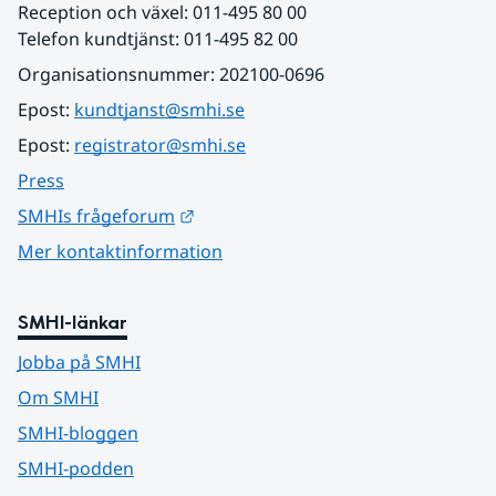
Reception och växel: 011-495 80 00
Telefon kundtjänst: 011-495 82 00
Organisationsnummer: 202100-0696
Epost: 
kundtjanst@smhi.se
Epost: 
registrator@smhi.se
Press
Länk till annan webbplats.
SMHIs frågeforum
Mer kontaktinformation
SMHI-länkar
Jobba på SMHI
Om SMHI
SMHI-bloggen
SMHI-podden