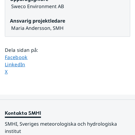
 Sweco Environment AB
Ansvarig projektledare
 Maria Andersson, SMH
Dela sidan på
:
Dela sidan på
Facebook
Dela sidan på
LinkedIn
Dela sidan på
X
Kontakta SMHI
SMHI, Sveriges meteorologiska och hydrologiska 
institut