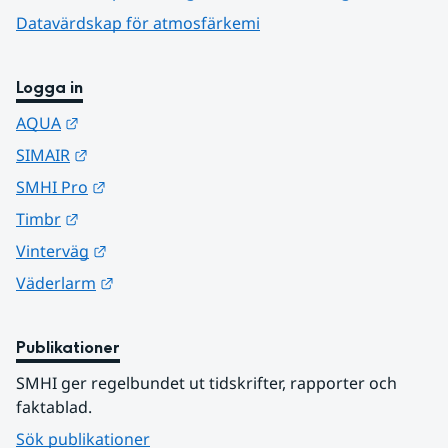
Datavärdskap för atmosfärkemi
Logga in
Länk till annan webbplats.
AQUA
Länk till annan webbplats.
SIMAIR
Länk till annan webbplats.
SMHI Pro
Länk till annan webbplats.
Timbr
Länk till annan webbplats.
Vinterväg
Länk till annan webbplats.
Väderlarm
Publikationer
SMHI ger regelbundet ut tidskrifter, rapporter och 
faktablad.
Sök publikationer