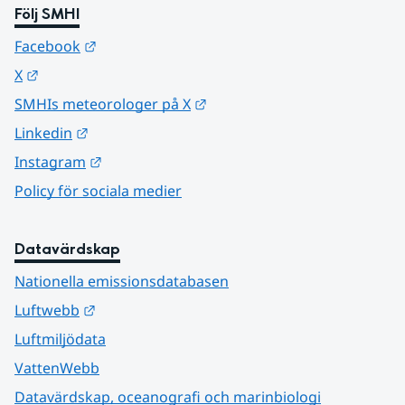
Följ SMHI
Länk till annan webbplats.
Facebook
Länk till annan webbplats.
X
Länk till annan webbplats.
SMHIs meteorologer på X
Länk till annan webbplats.
Linkedin
Länk till annan webbplats.
Instagram
Policy för sociala medier
Datavärdskap
Nationella emissionsdatabasen
Länk till annan webbplats.
Luftwebb
Luftmiljödata
VattenWebb
Datavärdskap, oceanografi och marinbiologi