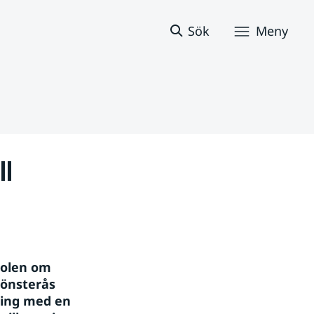
Sök
Meny
l 
olen om 
önsterås 
ing med en 