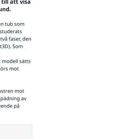
ll att visa 
und.
en tub som 
studerats 
vå faser, den 
t3D). Som 
modell sätts 
görs mot 
nstren mot 
pädning av 
ende på 