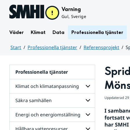
Hoppa till sidans innehåll
Varning
Gul, Sverige
Väder
Klimat
Data
Professionella tjänster
Start
Professionella tjänster
Referensprojekt
S
Huvudinnehåll
Sprid
Professionella tjänster
Möns
Klimat och klimatanpassning
Uppdaterad
29
Säkra samhällen
Undersidor
för
I samband
Klimat
Energi och energiomställning
Undersidor
och
fortsatt 
för
klimatanpassning
har SMHI 
Säkra
Hållbara vattenresurser