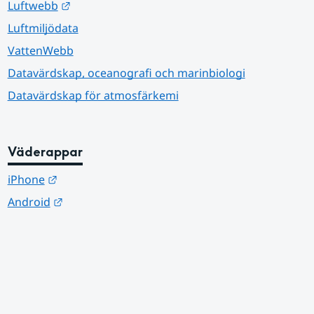
Länk till annan webbplats.
Luftwebb
Luftmiljödata
VattenWebb
Datavärdskap, oceanografi och marinbiologi
Datavärdskap för atmosfärkemi
Väderappar
Länk till annan webbplats.
iPhone
Länk till annan webbplats.
Android