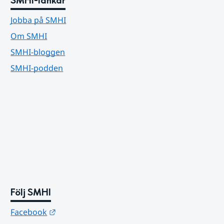
SMHI-länkar
Jobba på SMHI
Om SMHI
SMHI-bloggen
SMHI-podden
Följ SMHI
Länk till annan webbplats.
Facebook