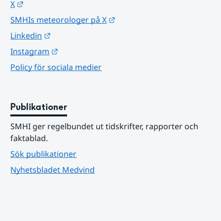
Länk till annan webbplats.
X
Länk till annan webbplats.
SMHIs meteorologer på X
Länk till annan webbplats.
Linkedin
Länk till annan webbplats.
Instagram
Policy för sociala medier
Publikationer
SMHI ger regelbundet ut tidskrifter, rapporter och 
faktablad.
Sök publikationer
Nyhetsbladet Medvind