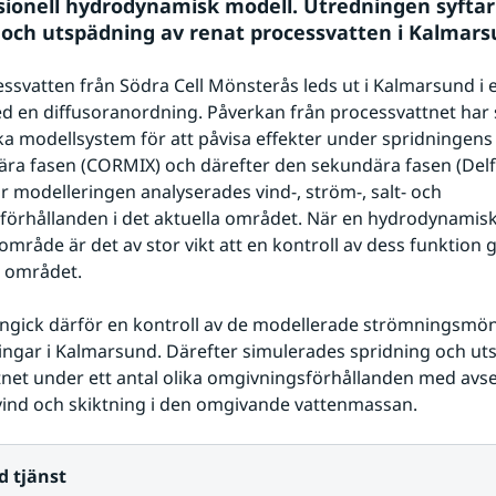
ionell hydrodynamisk modell. Utredningen syftar ti
 och utspädning av renat processvatten i Kalmars
ssvatten från Södra Cell Mönsterås leds ut i Kalmarsund i 
d en diffusoranordning. Påverkan från processvattnet har 
ka modellsystem för att påvisa effekter under spridningens t
ära fasen (CORMIX) och därefter den sekundära fasen (Delf
r modelleringen analyserades vind-, ström-, salt- och 
örhållanden i det aktuella området. När en hydrodynamisk 
 område är det av stor vikt att en kontroll av dess funktion 
i området.
 ingick därför en kontroll av de modellerade strömningsmö
gar i Kalmarsund. Därefter simulerades spridning och uts
net under ett antal olika omgivningsförhållanden med avse
vind och skiktning i den omgivande vattenmassan.
d tjänst