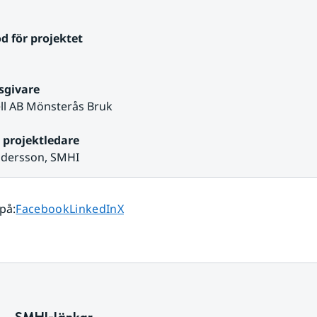
d för projektet
sgivare
ell AB Mönsterås Bruk
 projektledare
ndersson, SMHI
Dela sidan på
Dela sidan på
Dela sidan på
 på
:
Facebook
LinkedIn
X