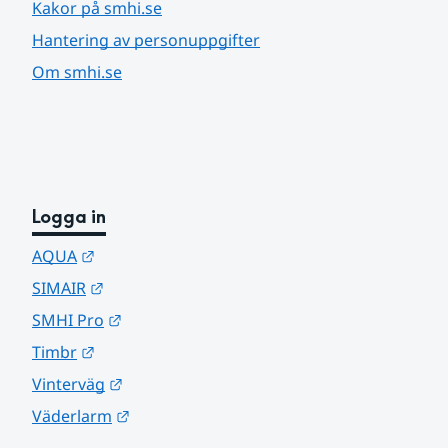
Kakor på smhi.se
Hantering av personuppgifter
Om smhi.se
Logga in
Länk till annan webbplats.
AQUA
Länk till annan webbplats.
SIMAIR
Länk till annan webbplats.
SMHI Pro
Länk till annan webbplats.
Timbr
Länk till annan webbplats.
Vinterväg
Länk till annan webbplats.
Väderlarm