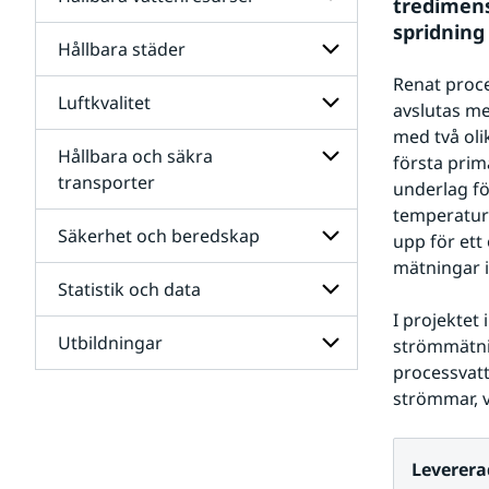
Undersidor
samhällen
tredimens
för
spridning
Energi
Hållbara städer
Undersidor
och
för
energiomställning
Renat proce
Hållbara
Luftkvalitet
Undersidor
avslutas me
vattenresurser
för
med två oli
Hållbara
Hållbara och säkra
Undersidor
första prim
städer
för
transporter
underlag fö
Luftkvalitet
Undersidor
temperaturf
för
Säkerhet och beredskap
upp för ett
Hållbara
mätningar 
och
Statistik och data
säkra
Undersidor
transporter
för
I projektet
Säkerhet
Utbildningar
Undersidor
strömmätnin
och
för
beredskap
processvatt
Statistik
strömmar, 
Undersidor
och
för
data
Utbildningar
Leverera