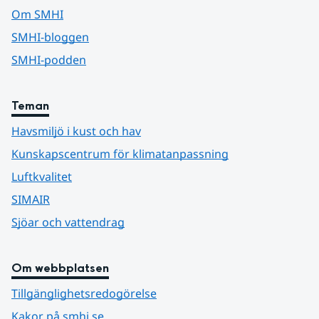
Om SMHI
SMHI-bloggen
SMHI-podden
Teman
Havsmiljö i kust och hav
Kunskapscentrum för klimatanpassning
Luftkvalitet
SIMAIR
Sjöar och vattendrag
Om webbplatsen
Tillgänglighetsredogörelse
Kakor på smhi.se