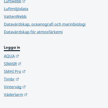
Länk till annan webbplats.
Luftwebb
Luftmiljödata
VattenWebb
Datavärdskap, oceanografi och marinbiologi
Datavärdskap för atmosfärkemi
Logga in
Länk till annan webbplats.
AQUA
Länk till annan webbplats.
SIMAIR
Länk till annan webbplats.
SMHI Pro
Länk till annan webbplats.
Timbr
Länk till annan webbplats.
Vinterväg
Länk till annan webbplats.
Väderlarm