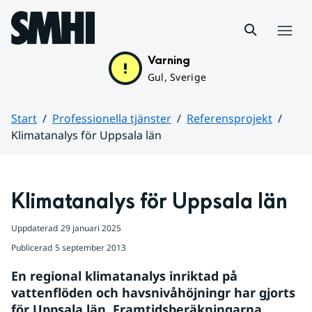
Hoppa till sidans innehåll
Meny
Varning
Gul, Sverige
Start
Professionella tjänster
Referensprojekt
Klimatanalys för Uppsala län
Huvudinnehåll
Klimatanalys för Uppsala län
Uppdaterad
29 januari 2025
Publicerad
5 september 2013
En regional klimatanalys inriktad på 
vattenflöden och havsnivåhöjningr har gjorts 
för Uppsala län. Framtidsberäkningarna 