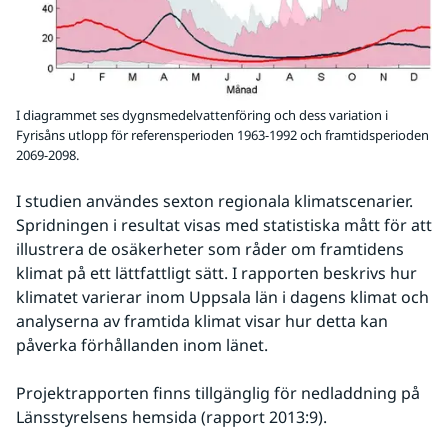
I diagrammet ses dygnsmedelvattenföring och dess variation i
Fyrisåns utlopp för referensperioden 1963-1992 och framtidsperioden
2069-2098.
I studien användes sexton regionala klimatscenarier. 
Spridningen i resultat visas med statistiska mått för att 
illustrera de osäkerheter som råder om framtidens 
klimat på ett lättfattligt sätt. I rapporten beskrivs hur 
klimatet varierar inom Uppsala län i dagens klimat och 
analyserna av framtida klimat visar hur detta kan 
påverka förhållanden inom länet.
Projektrapporten finns tillgänglig för nedladdning på 
Länsstyrelsens hemsida (rapport 2013:9).