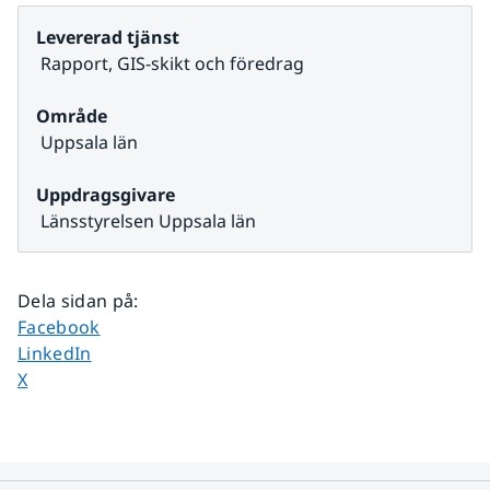
Levererad tjänst
 Rapport, GIS-skikt och föredrag
Område
 Uppsala län
Uppdragsgivare
 Länsstyrelsen Uppsala län
Dela sidan på
:
Dela sidan på
Facebook
Dela sidan på
LinkedIn
Dela sidan på
X