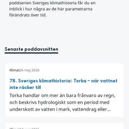
poddserien Sveriges klimathistoria får du en 
inblick i hur några av de här parametrarna 
förändrats över tid.
Senaste poddavsnitten
Klimat
26 maj 2026
78. Sveriges klimathistoria: Torka – när vattnet
inte räcker till
Torka handlar om mer än bara frånvaro av regn,
och beskrivs hydrologiskt som en period med
underskott av vatten i mark, vattendrag eller
grundvatten. I Sverige har sådana perioder följts
genom olika typer av mätningar, som vattennivåer,