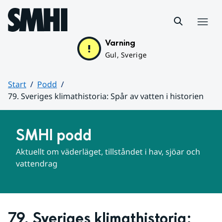
Hoppa till sidans innehåll
Meny
Varning
Gul, Sverige
Start
Podd
79. Sveriges klimathistoria: Spår av vatten i historien
Huvudinnehåll
SMHI podd
Aktuellt om väderläget, tillståndet i hav, sjöar och 
vattendrag
79. Sveriges klimathistoria: 