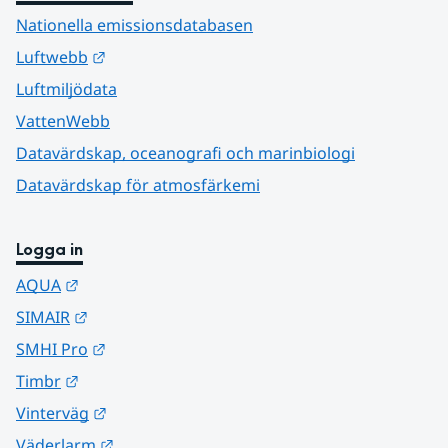
Nationella emissionsdatabasen
Länk till annan webbplats.
Luftwebb
Luftmiljödata
VattenWebb
Datavärdskap, oceanografi och marinbiologi
Datavärdskap för atmosfärkemi
Logga in
Länk till annan webbplats.
AQUA
Länk till annan webbplats.
SIMAIR
Länk till annan webbplats.
SMHI Pro
Länk till annan webbplats.
Timbr
Länk till annan webbplats.
Vinterväg
Länk till annan webbplats.
Väderlarm