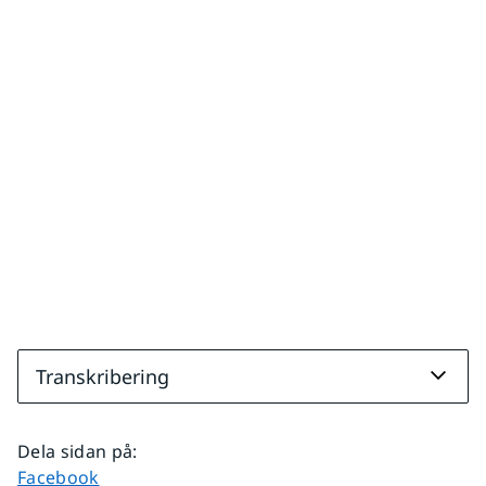
Transkribering
Dela sidan på
:
Dela sidan på
Facebook