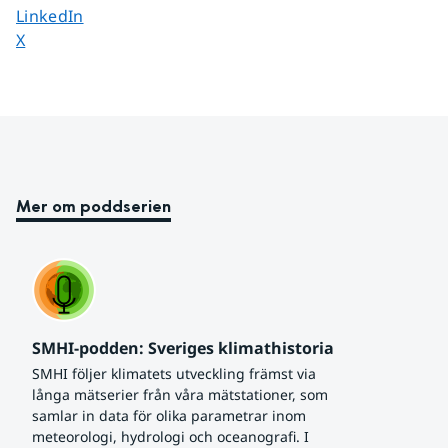
Dela sidan på
LinkedIn
Dela sidan på
X
Mer om poddserien
SMHI-podden: Sveriges klimathistoria
SMHI följer klimatets utveckling främst via 
långa mätserier från våra mätstationer, som 
samlar in data för olika parametrar inom 
meteorologi, hydrologi och oceanografi. I 