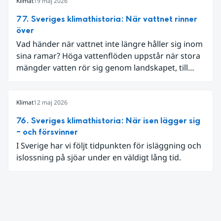
markfukt och flöden.
Klimat
19 maj 2026
77. Sveriges klimathistoria: När vattnet rinner
över
Vad händer när vattnet inte längre håller sig inom
sina ramar? Höga vattenflöden uppstår när stora
mängder vatten rör sig genom landskapet, till
exempel vid kraftig nederbörd eller snösmältning.
Klimat
12 maj 2026
76. Sveriges klimathistoria: När isen lägger sig
– och försvinner
I Sverige har vi följt tidpunkten för isläggning och
islossning på sjöar under en väldigt lång tid.