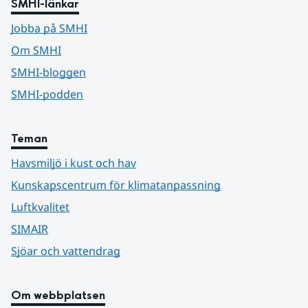
SMHI-länkar
Jobba på SMHI
Om SMHI
SMHI-bloggen
SMHI-podden
Teman
Havsmiljö i kust och hav
Kunskapscentrum för klimatanpassning
Luftkvalitet
SIMAIR
Sjöar och vattendrag
Om webbplatsen