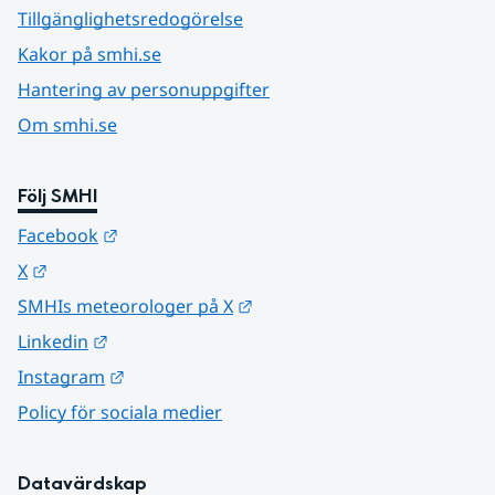
Tillgänglighetsredogörelse
Kakor på smhi.se
Hantering av personuppgifter
Om smhi.se
Följ SMHI
Länk till annan webbplats.
Facebook
Länk till annan webbplats.
X
Länk till annan webbplats.
SMHIs meteorologer på X
Länk till annan webbplats.
Linkedin
Länk till annan webbplats.
Instagram
Policy för sociala medier
Datavärdskap