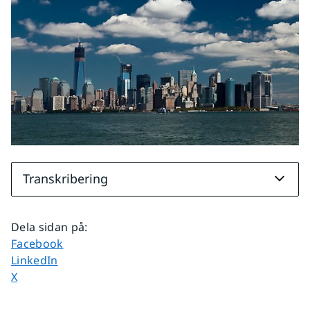
Transkribering
Dela sidan på
:
Dela sidan på
Facebook
Dela sidan på
LinkedIn
Dela sidan på
X