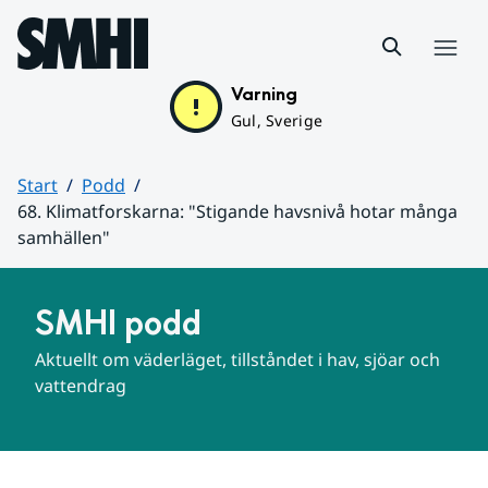
Hoppa till sidans innehåll
Meny
Varning
Gul, Sverige
Start
Podd
68. Klimatforskarna: "Stigande havsnivå hotar många
samhällen"
Huvudinnehåll
SMHI podd
Aktuellt om väderläget, tillståndet i hav, sjöar och 
vattendrag