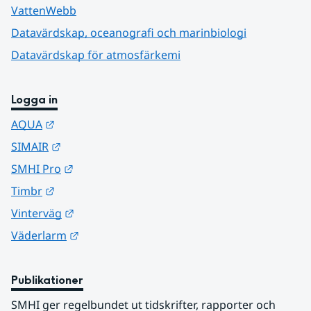
VattenWebb
Datavärdskap, oceanografi och marinbiologi
Datavärdskap för atmosfärkemi
Logga in
Länk till annan webbplats.
AQUA
Länk till annan webbplats.
SIMAIR
Länk till annan webbplats.
SMHI Pro
Länk till annan webbplats.
Timbr
Länk till annan webbplats.
Vinterväg
Länk till annan webbplats.
Väderlarm
Publikationer
SMHI ger regelbundet ut tidskrifter, rapporter och 