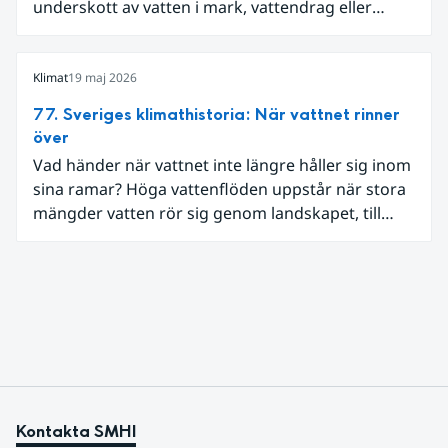
underskott av vatten i mark, vattendrag eller
grundvatten. I Sverige har sådana perioder följts
genom olika typer av mätningar, som vattennivåer,
markfukt och flöden.
Klimat
19 maj 2026
77. Sveriges klimathistoria: När vattnet rinner
över
Vad händer när vattnet inte längre håller sig inom
sina ramar? Höga vattenflöden uppstår när stora
mängder vatten rör sig genom landskapet, till
exempel vid kraftig nederbörd eller snösmältning.
Kontakta SMHI