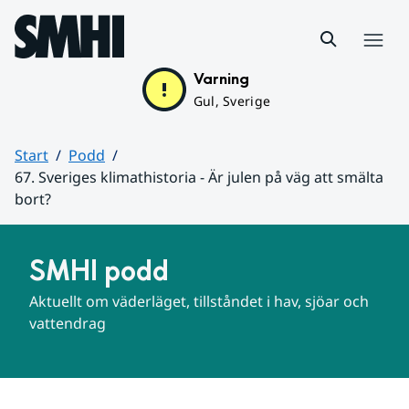
Hoppa till sidans innehåll
Meny
Varning
Gul, Sverige
Start
Podd
67. Sveriges klimathistoria - Är julen på väg att smälta
bort?
Huvudinnehåll
SMHI podd
Aktuellt om väderläget, tillståndet i hav, sjöar och 
vattendrag