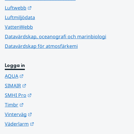
Länk till annan webbplats.
Luftwebb
Luftmiljödata
VattenWebb
Datavärdskap, oceanografi och marinbiologi
Datavärdskap för atmosfärkemi
Logga in
Länk till annan webbplats.
AQUA
Länk till annan webbplats.
SIMAIR
Länk till annan webbplats.
SMHI Pro
Länk till annan webbplats.
Timbr
Länk till annan webbplats.
Vinterväg
Länk till annan webbplats.
Väderlarm