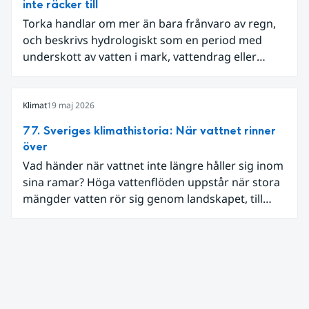
inte räcker till
Torka handlar om mer än bara frånvaro av regn,
och beskrivs hydrologiskt som en period med
underskott av vatten i mark, vattendrag eller
grundvatten. I Sverige har sådana perioder följts
genom olika typer av mätningar, som vattennivåer,
markfukt och flöden.
Klimat
19 maj 2026
77. Sveriges klimathistoria: När vattnet rinner
över
Vad händer när vattnet inte längre håller sig inom
sina ramar? Höga vattenflöden uppstår när stora
mängder vatten rör sig genom landskapet, till
exempel vid kraftig nederbörd eller snösmältning.