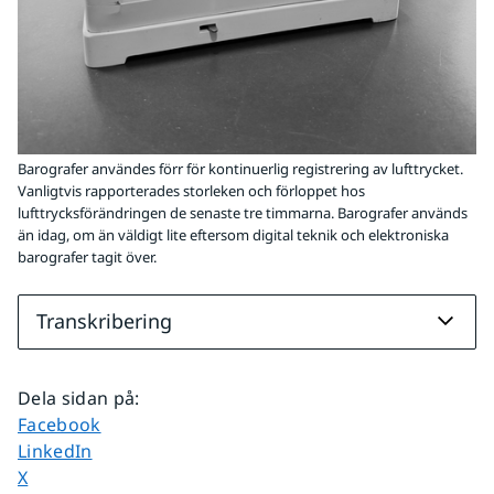
Barografer användes förr för kontinuerlig registrering av lufttrycket.
Vanligtvis rapporterades storleken och förloppet hos
lufttrycksförändringen de senaste tre timmarna. Barografer används
än idag, om än väldigt lite eftersom digital teknik och elektroniska
barografer tagit över.
Transkribering
Dela sidan på
:
Dela sidan på
Facebook
Dela sidan på
LinkedIn
Dela sidan på
X