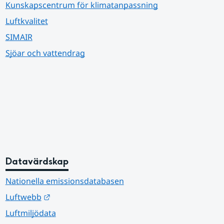
Kunskapscentrum för klimatanpassning
Luftkvalitet
SIMAIR
Sjöar och vattendrag
Datavärdskap
Nationella emissionsdatabasen
Länk till annan webbplats.
Luftwebb
Luftmiljödata