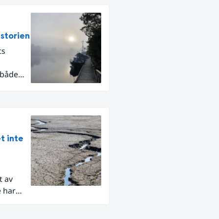
istorien
ts
 både
t inte
t av
e har
ar, som