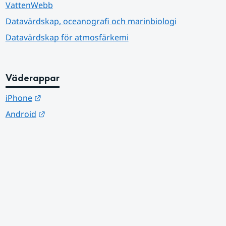
VattenWebb
Datavärdskap, oceanografi och marinbiologi
Datavärdskap för atmosfärkemi
Väderappar
Länk till annan webbplats.
iPhone
Länk till annan webbplats.
Android