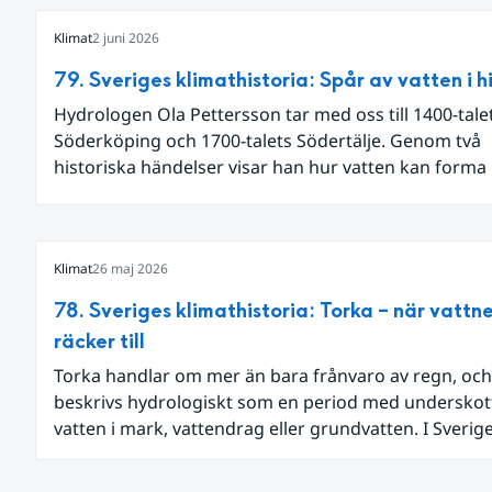
Klimat
2 juni 2026
79. Sveriges klimathistoria: Spår av vatten i h
Hydrologen Ola Pettersson tar med oss till 1400-tale
Söderköping och 1700-talets Södertälje. Genom två
historiska händelser visar han hur vatten kan forma
landskap och samhälle.
Klimat
26 maj 2026
78. Sveriges klimathistoria: Torka – när vattne
räcker till
Torka handlar om mer än bara frånvaro av regn, och
beskrivs hydrologiskt som en period med underskot
vatten i mark, vattendrag eller grundvatten. I Sverig
sådana perioder följts genom olika typer av mätning
vattennivåer, markfukt och flöden.