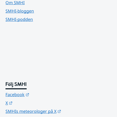
Om SMHI
SMHI-bloggen
SMHI-podden
Följ SMHI
Länk till annan webbplats.
Facebook
Länk till annan webbplats.
X
Länk till annan webbplats.
SMHIs meteorologer på X