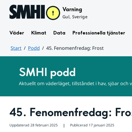
Hoppa till sidans innehåll
Varning
Gul, Sverige
Väder
Klimat
Data
Professionella tjänster
Start
Podd
45. Fenomenfredag: Frost
Huvudinnehåll
SMHI podd
Aktuellt om väderläget, tillståndet i hav, sjöar och
45. Fenomenfredag: Fro
Uppdaterad
28 februari 2025
Publicerad
17 januari 2025
❘