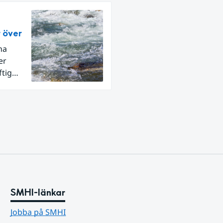
r över
na
er
ftig
SMHI-länkar
Jobba på SMHI