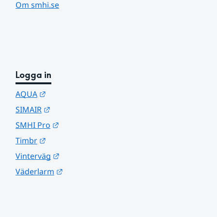
Om smhi.se
Logga in
Länk till annan webbplats.
AQUA
Länk till annan webbplats.
SIMAIR
Länk till annan webbplats.
SMHI Pro
Länk till annan webbplats.
Timbr
Länk till annan webbplats.
Vinterväg
Länk till annan webbplats.
Väderlarm