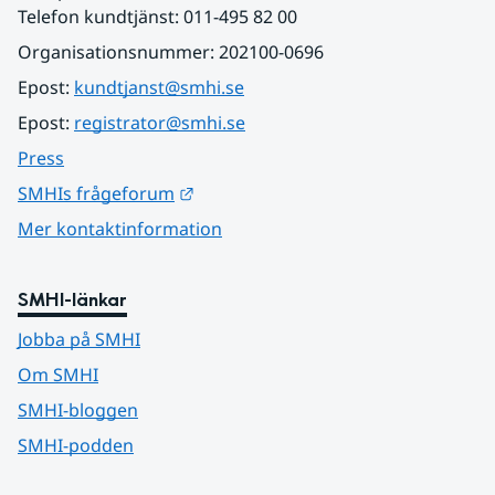
Telefon kundtjänst: 011-495 82 00
Organisationsnummer: 202100-0696
Epost: 
kundtjanst@smhi.se
Epost: 
registrator@smhi.se
Press
Länk till annan webbplats.
SMHIs frågeforum
Mer kontaktinformation
SMHI-länkar
Jobba på SMHI
Om SMHI
SMHI-bloggen
SMHI-podden