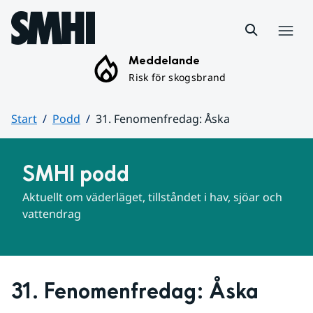
Hoppa till sidans innehåll
Meny
Meddelande
Risk för skogsbrand
Start
Podd
31. Fenomenfredag: Åska
Huvudinnehåll
SMHI podd
Aktuellt om väderläget, tillståndet i hav, sjöar och 
vattendrag
31. Fenomenfredag: Åska