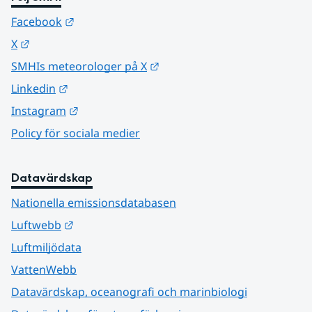
Länk till annan webbplats.
Facebook
Länk till annan webbplats.
X
Länk till annan webbplats.
SMHIs meteorologer på X
Länk till annan webbplats.
Linkedin
Länk till annan webbplats.
Instagram
Policy för sociala medier
Datavärdskap
Nationella emissionsdatabasen
Länk till annan webbplats.
Luftwebb
Luftmiljödata
VattenWebb
Datavärdskap, oceanografi och marinbiologi