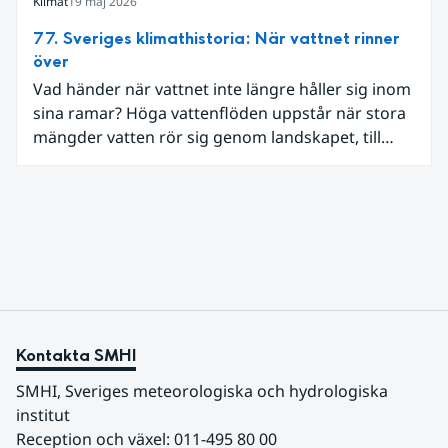
markfukt och flöden.
Klimat
19 maj 2026
77. Sveriges klimathistoria: När vattnet rinner
över
Vad händer när vattnet inte längre håller sig inom
sina ramar? Höga vattenflöden uppstår när stora
mängder vatten rör sig genom landskapet, till
exempel vid kraftig nederbörd eller snösmältning.
Kontakta SMHI
SMHI, Sveriges meteorologiska och hydrologiska 
institut
Reception och växel: 011-495 80 00