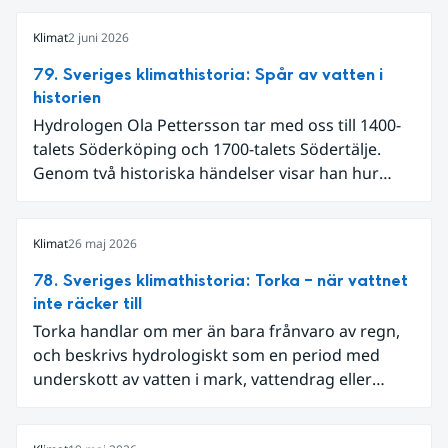
Klimat
2 juni 2026
79. Sveriges klimathistoria: Spår av vatten i
historien
Hydrologen Ola Pettersson tar med oss till 1400-
talets Söderköping och 1700-talets Södertälje.
Genom två historiska händelser visar han hur
vatten kan forma både landskap och samhälle.
Klimat
26 maj 2026
78. Sveriges klimathistoria: Torka – när vattnet
inte räcker till
Torka handlar om mer än bara frånvaro av regn,
och beskrivs hydrologiskt som en period med
underskott av vatten i mark, vattendrag eller
grundvatten. I Sverige har sådana perioder följts
genom olika typer av mätningar, som vattennivåer,