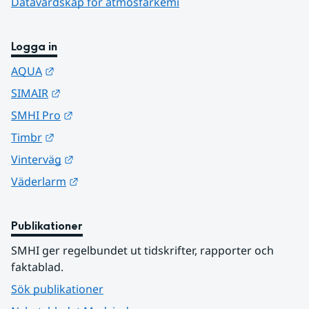
Datavärdskap för atmosfärkemi
Logga in
Länk till annan webbplats.
AQUA
Länk till annan webbplats.
SIMAIR
Länk till annan webbplats.
SMHI Pro
Länk till annan webbplats.
Timbr
Länk till annan webbplats.
Vinterväg
Länk till annan webbplats.
Väderlarm
Publikationer
SMHI ger regelbundet ut tidskrifter, rapporter och 
faktablad.
Sök publikationer