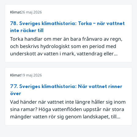
Klimat
26 maj 2026
78. Sveriges klimathistoria: Torka – när vattnet
inte räcker till
Torka handlar om mer än bara frånvaro av regn,
och beskrivs hydrologiskt som en period med
underskott av vatten i mark, vattendrag eller
grundvatten. I Sverige har sådana perioder följts
genom olika typer av mätningar, som vattennivåer,
markfukt och flöden.
Klimat
19 maj 2026
77. Sveriges klimathistoria: När vattnet rinner
över
Vad händer när vattnet inte längre håller sig inom
sina ramar? Höga vattenflöden uppstår när stora
mängder vatten rör sig genom landskapet, till
exempel vid kraftig nederbörd eller snösmältning.