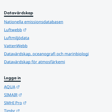
Datavärdskap
Nationella emissionsdatabasen
Länk till annan webbplats.
Luftwebb
Luftmiljödata
VattenWebb
Datavärdskap, oceanografi och marinbiologi
Datavärdskap för atmosfärkemi
Logga in
Länk till annan webbplats.
AQUA
Länk till annan webbplats.
SIMAIR
Länk till annan webbplats.
SMHI Pro
Länk till annan webbplats.
Timbr