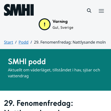
Hoppa till sidans innehåll
Meny
Varning
Gul, Sverige
Start
Podd
29. Fenomenfredag: Nattlysande moln
Huvudinnehåll
SMHI podd
Aktuellt om väderläget, tillståndet i hav, sjöar och 
vattendrag
29. Fenomenfredag: 