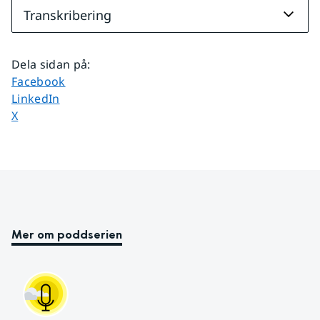
Transkribering
Dela sidan på
:
Dela sidan på
Facebook
Dela sidan på
LinkedIn
Dela sidan på
X
Mer om poddserien