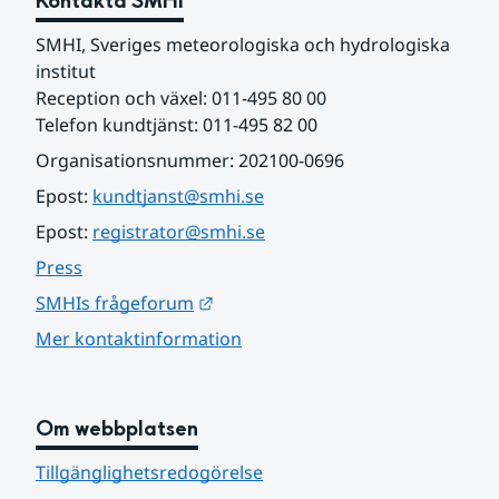
Kontakta SMHI
SMHI, Sveriges meteorologiska och hydrologiska 
institut
Reception och växel: 011-495 80 00
Telefon kundtjänst: 011-495 82 00
Organisationsnummer: 202100-0696
Epost: 
kundtjanst@smhi.se
Epost: 
registrator@smhi.se
Press
Länk till annan webbplats.
SMHIs frågeforum
Mer kontaktinformation
Om webbplatsen
Tillgänglighetsredogörelse