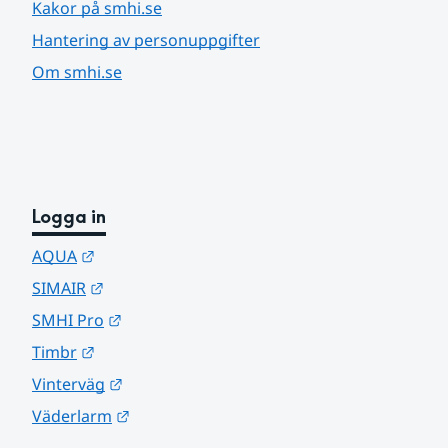
Kakor på smhi.se
Hantering av personuppgifter
Om smhi.se
Logga in
Länk till annan webbplats.
AQUA
Länk till annan webbplats.
SIMAIR
Länk till annan webbplats.
SMHI Pro
Länk till annan webbplats.
Timbr
Länk till annan webbplats.
Vinterväg
Länk till annan webbplats.
Väderlarm