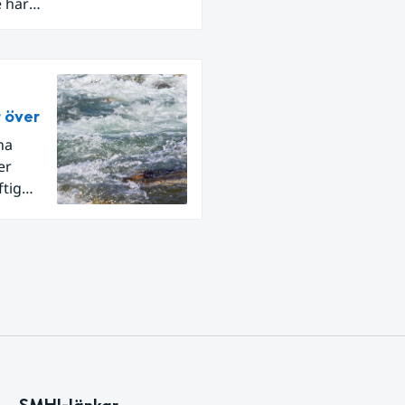
e har
ar, som
r över
na
er
ftig