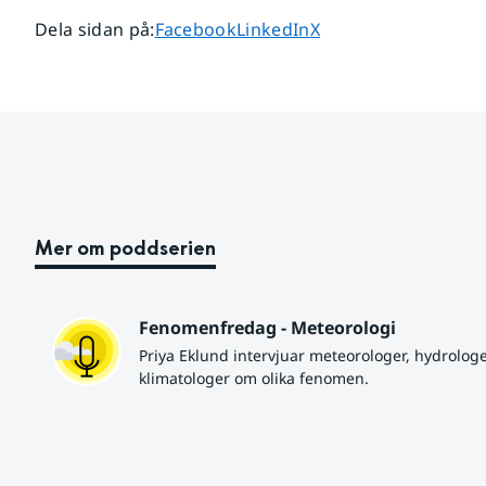
Dela sidan på
Dela sidan på
Dela sidan på
Dela sidan på
:
Facebook
LinkedIn
X
Mer om poddserien
Fenomenfredag - Meteorologi
Priya Eklund intervjuar meteorologer, hydrologe
klimatologer om olika fenomen.