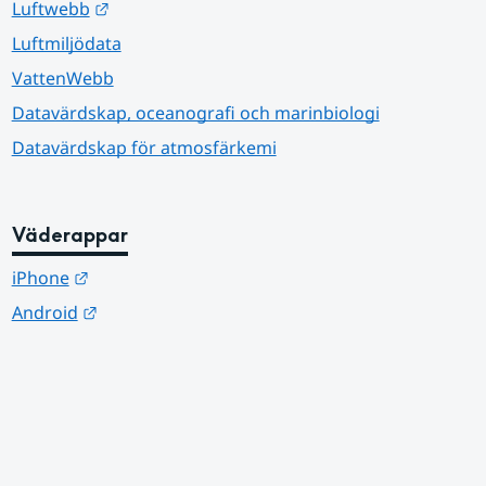
Länk till annan webbplats.
Luftwebb
Luftmiljödata
VattenWebb
Datavärdskap, oceanografi och marinbiologi
Datavärdskap för atmosfärkemi
Väderappar
Länk till annan webbplats.
iPhone
Länk till annan webbplats.
Android