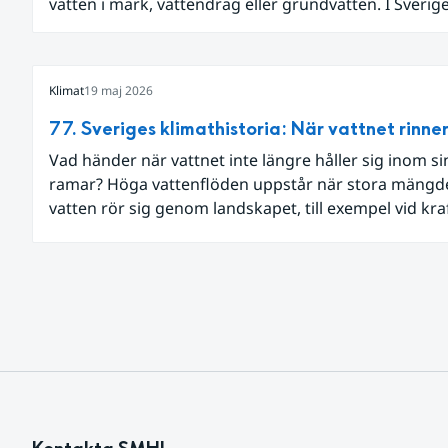
vatten i mark, vattendrag eller grundvatten. I Sverig
sådana perioder följts genom olika typer av mätning
vattennivåer, markfukt och flöden.
Klimat
19 maj 2026
77. Sveriges klimathistoria: När vattnet rinne
Vad händer när vattnet inte längre håller sig inom si
ramar? Höga vattenflöden uppstår när stora mängd
vatten rör sig genom landskapet, till exempel vid kra
nederbörd eller snösmältning.