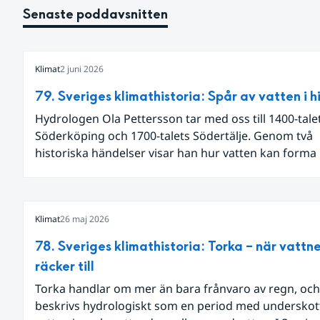
Senaste poddavsnitten
Klimat
2 juni 2026
79. Sveriges klimathistoria: Spår av vatten i h
Hydrologen Ola Pettersson tar med oss till 1400-tale
Söderköping och 1700-talets Södertälje. Genom två
historiska händelser visar han hur vatten kan forma
landskap och samhälle.
Klimat
26 maj 2026
78. Sveriges klimathistoria: Torka – när vattne
räcker till
Torka handlar om mer än bara frånvaro av regn, och
beskrivs hydrologiskt som en period med underskot