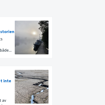
istorien
ts
 både
t inte
t av