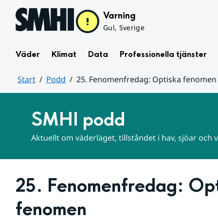
Hoppa till sidans innehåll
Varning
Gul, Sverige
Väder
Klimat
Data
Professionella tjänster
Start
Podd
25. Fenomenfredag: Optiska fenomen
Huvudinnehåll
SMHI podd
Aktuellt om väderläget, tillståndet i hav, sjöar och
25. Fenomenfredag: Opt
fenomen