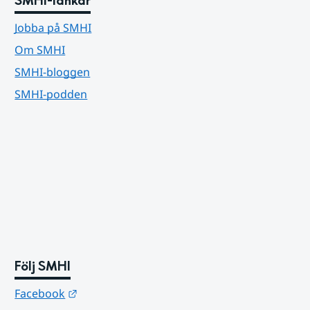
SMHI-länkar
Jobba på SMHI
Om SMHI
SMHI-bloggen
SMHI-podden
Följ SMHI
Länk till annan webbplats.
Facebook