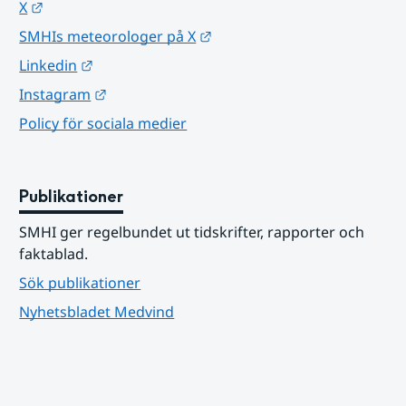
Länk till annan webbplats.
X
Länk till annan webbplats.
SMHIs meteorologer på X
Länk till annan webbplats.
Linkedin
Länk till annan webbplats.
Instagram
Policy för sociala medier
Publikationer
SMHI ger regelbundet ut tidskrifter, rapporter och 
faktablad.
Sök publikationer
Nyhetsbladet Medvind