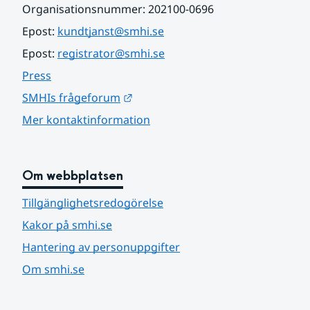
Organisationsnummer: 202100-0696
Epost: 
kundtjanst@smhi.se
Epost: 
registrator@smhi.se
Press
Länk till annan webbplats.
SMHIs frågeforum
Mer kontaktinformation
Om webbplatsen
Tillgänglighetsredogörelse
Kakor på smhi.se
Hantering av personuppgifter
Om smhi.se