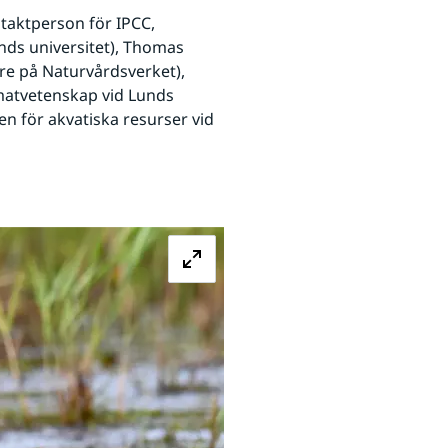
aktperson för IPCC, 
nds universitet), Thomas 
e på Naturvårdsverket), 
matvetenskap vid Lunds 
n för akvatiska resurser vid 
Förstora bilden