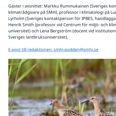
Gäster i avsnittet: Markku Rummukainen (Sveriges kont
klimatrådgivare på SMHI, professor i klimatologi på Lu
Lyrholm (Sveriges kontaktperson för IPBES, handläggar
Henrik Smith (professor vid Centrum för miljö- och kli
universitet) och Lena Bergström (docent vid institutione
Sveriges lantbruksuniversitet).
E-post till redaktionen: smhi-podden@smhi.se