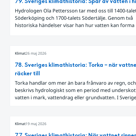
79. Sveriges klimathistoria: Spår av vatten i h
Hydrologen Ola Pettersson tar med oss till 1400-tale
Söderköping och 1700-talets Södertälje. Genom två
historiska händelser visar han hur vatten kan forma
landskap och samhälle.
Klimat
26 maj 2026
78. Sveriges klimathistoria: Torka – när vattne
räcker till
Torka handlar om mer än bara frånvaro av regn, och
beskrivs hydrologiskt som en period med underskot
vatten i mark, vattendrag eller grundvatten. I Sverig
sådana perioder följts genom olika typer av mätning
vattennivåer, markfukt och flöden.
Klimat
19 maj 2026
77. Sveriges klimathistoria: När vattnet rinne