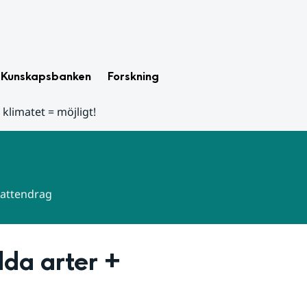
Kunskapsbanken
Forskning
 klimatet = möjligt!
 vattendrag
da arter + 