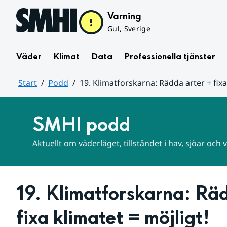
Hoppa till sidans innehåll
Varning
Gul, Sverige
Väder
Klimat
Data
Professionella tjänster
Start
Podd
19. Klimatforskarna: Rädda arter + fixa
Huvudinnehåll
SMHI podd
Aktuellt om väderläget, tillståndet i hav, sjöar och
19. Klimatforskarna: Räd
fixa klimatet = möjligt!