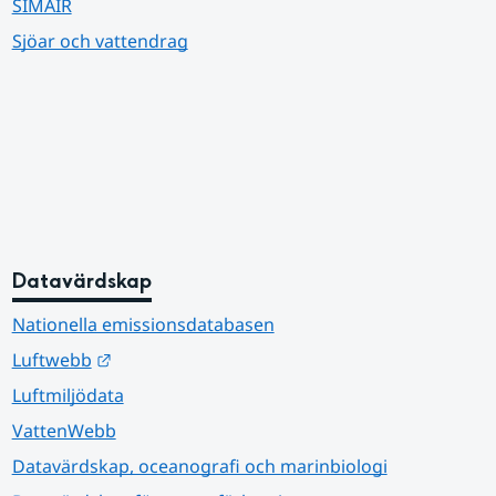
SIMAIR
Sjöar och vattendrag
Datavärdskap
Nationella emissionsdatabasen
Länk till annan webbplats.
Luftwebb
Luftmiljödata
VattenWebb
Datavärdskap, oceanografi och marinbiologi