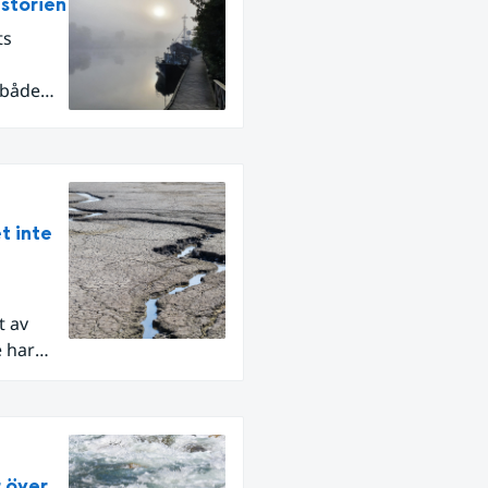
istorien
ts
 både
t inte
t av
e har
ar, som
r över