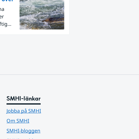
na
er
ftig
SMHI-länkar
Jobba på SMHI
Om SMHI
SMHI-bloggen