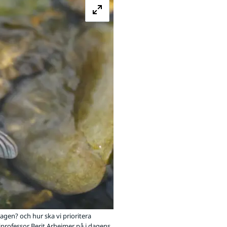
gen? och hur ska vi prioritera
iprofessor Berit Arheimer på i dagens