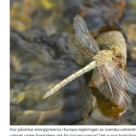
Hur påverkar energipriserna i Europa regleringen av svenska vattendra
vattnet under framtidens risk för torrare somrar? Det svarar hydrolog