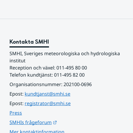
Kontakta SMHI
SMHI, Sveriges meteorologiska och hydrologiska 
institut
Reception och växel: 011-495 80 00
Telefon kundtjänst: 011-495 82 00
Organisationsnummer: 202100-0696
Epost: 
kundtjanst@smhi.se
Epost: 
registrator@smhi.se
Press
Länk till annan webbplats.
SMHIs frågeforum
Mer kontaktinformation