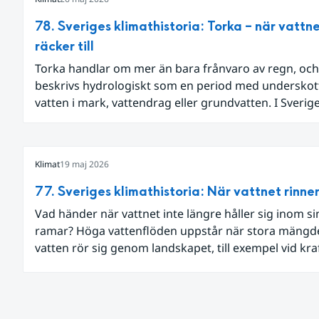
78. Sveriges klimathistoria: Torka – när vattne
räcker till
Torka handlar om mer än bara frånvaro av regn, och
beskrivs hydrologiskt som en period med underskot
vatten i mark, vattendrag eller grundvatten. I Sverig
sådana perioder följts genom olika typer av mätning
vattennivåer, markfukt och flöden.
Klimat
19 maj 2026
77. Sveriges klimathistoria: När vattnet rinne
Vad händer när vattnet inte längre håller sig inom si
ramar? Höga vattenflöden uppstår när stora mängd
vatten rör sig genom landskapet, till exempel vid kra
nederbörd eller snösmältning.