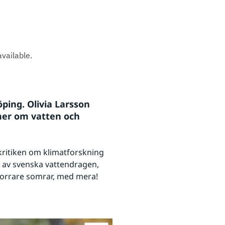
ping. Olivia Larsson 
er om vatten och 
kritiken om klimatforskning 
 av svenska vattendragen, 
 torrare somrar, med mera!
Förstora bilden