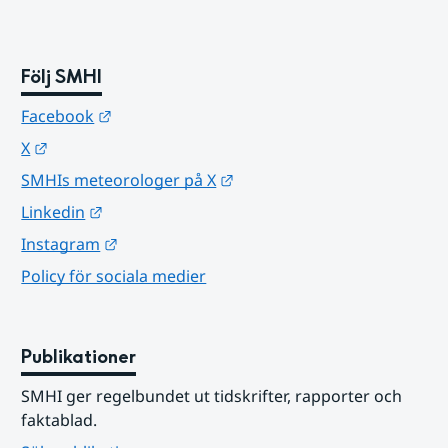
Följ SMHI
Länk till annan webbplats.
Facebook
Länk till annan webbplats.
X
Länk till annan webbplats.
SMHIs meteorologer på X
Länk till annan webbplats.
Linkedin
Länk till annan webbplats.
Instagram
Policy för sociala medier
Publikationer
SMHI ger regelbundet ut tidskrifter, rapporter och 
faktablad.