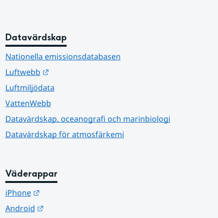
Datavärdskap
Nationella emissionsdatabasen
Länk till annan webbplats.
Luftwebb
Luftmiljödata
VattenWebb
Datavärdskap, oceanografi och marinbiologi
Datavärdskap för atmosfärkemi
Väderappar
Länk till annan webbplats.
iPhone
Länk till annan webbplats.
Android