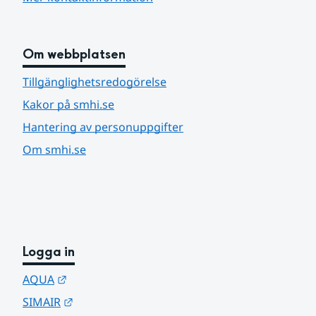
Om webbplatsen
Tillgänglighetsredogörelse
Kakor på smhi.se
Hantering av personuppgifter
Om smhi.se
Logga in
Länk till annan webbplats.
AQUA
Länk till annan webbplats.
SIMAIR