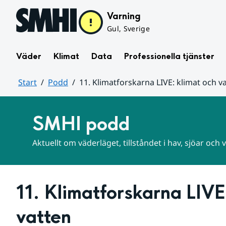
Hoppa till sidans innehåll
Varning
Gul, Sverige
Väder
Klimat
Data
Professionella tjänster
Start
Podd
11. Klimatforskarna LIVE: klimat och v
Huvudinnehåll
SMHI podd
Aktuellt om väderläget, tillståndet i hav, sjöar och
11. Klimatforskarna LIVE:
vatten