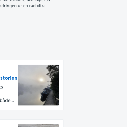
dringen ur en rad olika 
istorien
ts
 både