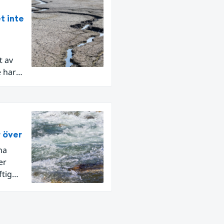
t inte
t av
e har
ar, som
r över
na
er
ftig