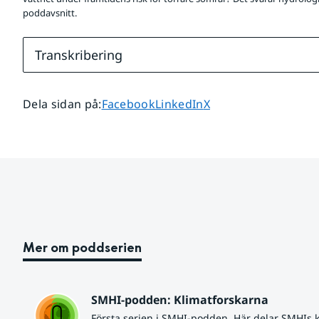
poddavsnitt.
Transkribering
Dela sidan på
Dela sidan på
Dela sidan på
Dela sidan på
:
Facebook
LinkedIn
X
Mer om poddserien
SMHI-podden: Klimatforskarna
Första serien i SMHI-podden. Här delar SMHIs k