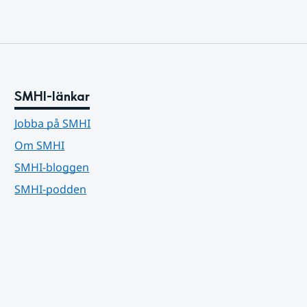
SMHI-länkar
Jobba på SMHI
Om SMHI
SMHI-bloggen
SMHI-podden