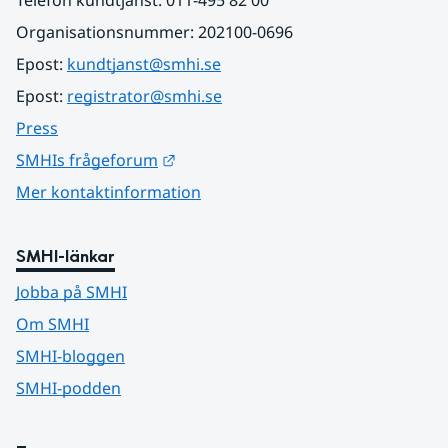
Telefon kundtjänst: 011-495 82 00
Organisationsnummer: 202100-0696
Epost: 
kundtjanst@smhi.se
Epost: 
registrator@smhi.se
Press
Länk till annan webbplats.
SMHIs frågeforum
Mer kontaktinformation
SMHI-länkar
Jobba på SMHI
Om SMHI
SMHI-bloggen
SMHI-podden