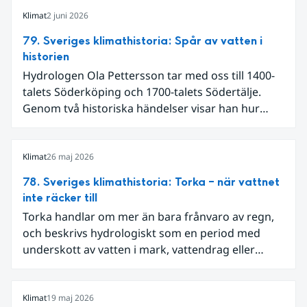
Klimat
2 juni 2026
79. Sveriges klimathistoria: Spår av vatten i
historien
Hydrologen Ola Pettersson tar med oss till 1400-
talets Söderköping och 1700-talets Södertälje.
Genom två historiska händelser visar han hur
vatten kan forma både landskap och samhälle.
Klimat
26 maj 2026
78. Sveriges klimathistoria: Torka – när vattnet
inte räcker till
Torka handlar om mer än bara frånvaro av regn,
och beskrivs hydrologiskt som en period med
underskott av vatten i mark, vattendrag eller
grundvatten. I Sverige har sådana perioder följts
genom olika typer av mätningar, som vattennivåer,
markfukt och flöden.
Klimat
19 maj 2026