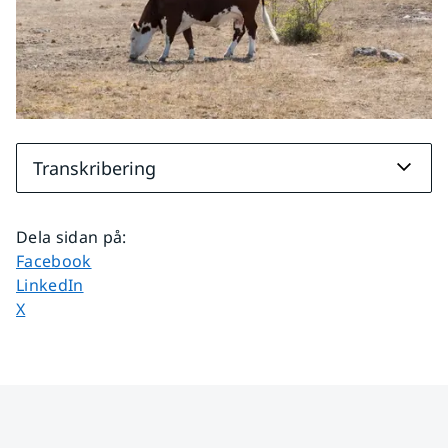
Transkribering
Dela sidan på
:
Dela sidan på
Facebook
Dela sidan på
LinkedIn
Dela sidan på
X