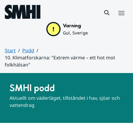
Hoppa till sidans innehåll
Meny
Varning
Gul, Sverige
Start
Podd
10. Klimatforskarna: "Extrem värme – ett hot mot
folkhälsan"
Huvudinnehåll
SMHI podd
Aktuellt om väderläget, tillståndet i hav, sjöar och 
vattendrag