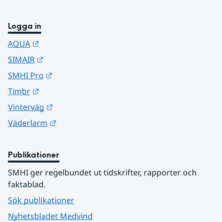
Logga in
Länk till annan webbplats.
AQUA
Länk till annan webbplats.
SIMAIR
Länk till annan webbplats.
SMHI Pro
Länk till annan webbplats.
Timbr
Länk till annan webbplats.
Vinterväg
Länk till annan webbplats.
Väderlarm
Publikationer
SMHI ger regelbundet ut tidskrifter, rapporter och 
faktablad.
Sök publikationer
Nyhetsbladet Medvind