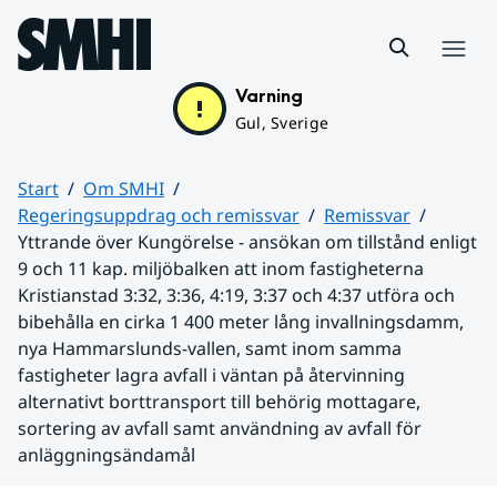
Hoppa till sidans innehåll
Meny
Varning
Gul, Sverige
Start
Om SMHI
Regeringsuppdrag och remissvar
Remissvar
Yttrande över Kungörelse - ansökan om tillstånd enligt
9 och 11 kap. miljöbalken att inom fastigheterna
Kristianstad 3:32, 3:36, 4:19, 3:37 och 4:37 utföra och
bibehålla en cirka 1 400 meter lång invallningsdamm,
nya Hammarslunds-vallen, samt inom samma
fastigheter lagra avfall i väntan på återvinning
alternativt borttransport till behörig mottagare,
sortering av avfall samt användning av avfall för
anläggningsändamål