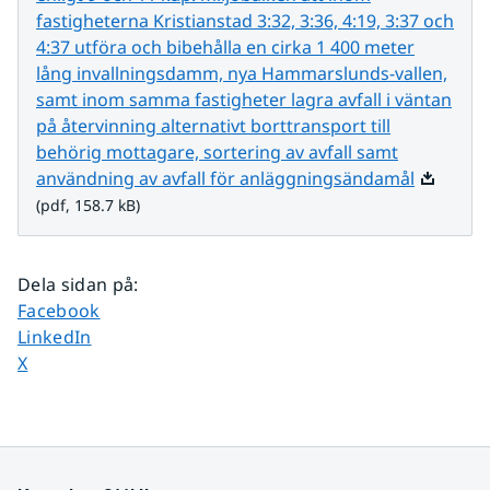
fastigheterna Kristianstad 3:32, 3:36, 4:19, 3:37 och
4:37 utföra och bibehålla en cirka 1 400 meter
lång invallningsdamm, nya Hammarslunds-vallen,
samt inom samma fastigheter lagra avfall i väntan
på återvinning alternativt borttransport till
behörig mottagare, sortering av avfall samt
Pdf, 158.
användning av avfall för anläggningsändamål
(pdf, 158.7 kB)
Dela sidan på
:
Dela sidan på
Facebook
Dela sidan på
LinkedIn
Dela sidan på
X