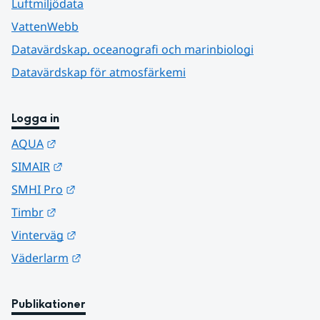
Luftmiljödata
VattenWebb
Datavärdskap, oceanografi och marinbiologi
Datavärdskap för atmosfärkemi
Logga in
Länk till annan webbplats.
AQUA
Länk till annan webbplats.
SIMAIR
Länk till annan webbplats.
SMHI Pro
Länk till annan webbplats.
Timbr
Länk till annan webbplats.
Vinterväg
Länk till annan webbplats.
Väderlarm
Publikationer