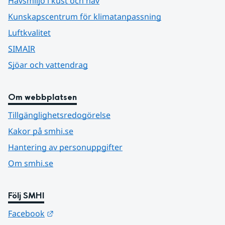
Havsmiljö i kust och hav
Kunskapscentrum för klimatanpassning
Luftkvalitet
SIMAIR
Sjöar och vattendrag
Om webbplatsen
Tillgänglighetsredogörelse
Kakor på smhi.se
Hantering av personuppgifter
Om smhi.se
Följ SMHI
Länk till annan webbplats.
Facebook