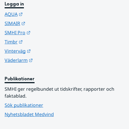
Logga in
Länk till annan webbplats.
AQUA
Länk till annan webbplats.
SIMAIR
Länk till annan webbplats.
SMHI Pro
Länk till annan webbplats.
Timbr
Länk till annan webbplats.
Vinterväg
Länk till annan webbplats.
Väderlarm
Publikationer
SMHI ger regelbundet ut tidskrifter, rapporter och 
faktablad.
Sök publikationer
Nyhetsbladet Medvind