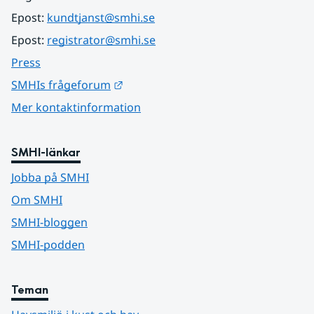
Epost: 
kundtjanst@smhi.se
Epost: 
registrator@smhi.se
Press
Länk till annan webbplats.
SMHIs frågeforum
Mer kontaktinformation
SMHI-länkar
Jobba på SMHI
Om SMHI
SMHI-bloggen
SMHI-podden
Teman