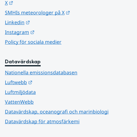
Länk till annan webbplats.
X
Länk till annan webbplats.
SMHIs meteorologer på X
Länk till annan webbplats.
Linkedin
Länk till annan webbplats.
Instagram
Policy för sociala medier
Datavärdskap
Nationella emissionsdatabasen
Länk till annan webbplats.
Luftwebb
Luftmiljödata
VattenWebb
Datavärdskap, oceanografi och marinbiologi
Datavärdskap för atmosfärkemi