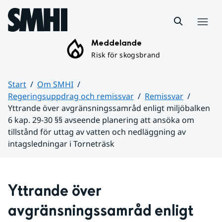
Hoppa till sidans innehåll
Meny
Meddelande
Risk för skogsbrand
Start
Om SMHI
Regeringsuppdrag och remissvar
Remissvar
Yttrande över avgränsningssamråd enligt miljöbalken
6 kap. 29-30 §§ avseende planering att ansöka om
tillstånd för uttag av vatten och nedläggning av
intagsledningar i Torneträsk
Huvudinnehåll
Yttrande över 
avgränsningssamråd enligt 