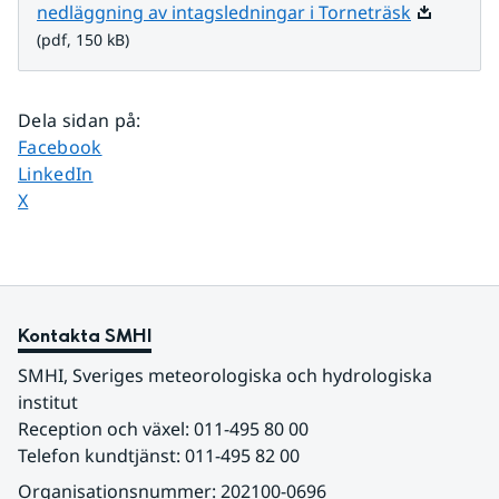
Pdf, 150 k
nedläggning av intagsledningar i Torneträsk
(pdf, 150 kB)
Dela sidan på
:
Dela sidan på
Facebook
Dela sidan på
LinkedIn
Dela sidan på
X
Kontakta SMHI
SMHI, Sveriges meteorologiska och hydrologiska 
institut
Reception och växel: 011-495 80 00
Telefon kundtjänst: 011-495 82 00
Organisationsnummer: 202100-0696