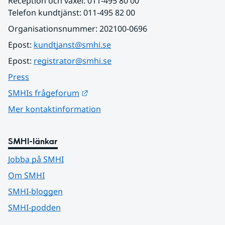
Reception och växel: 011-495 80 00
Telefon kundtjänst: 011-495 82 00
Organisationsnummer: 202100-0696
Epost: 
kundtjanst@smhi.se
Epost: 
registrator@smhi.se
Press
Länk till annan webbplats.
SMHIs frågeforum
Mer kontaktinformation
SMHI-länkar
Jobba på SMHI
Om SMHI
SMHI-bloggen
SMHI-podden