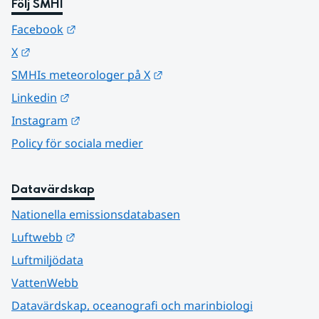
Följ SMHI
Länk till annan webbplats.
Facebook
Länk till annan webbplats.
X
Länk till annan webbplats.
SMHIs meteorologer på X
Länk till annan webbplats.
Linkedin
Länk till annan webbplats.
Instagram
Policy för sociala medier
Datavärdskap
Nationella emissionsdatabasen
Länk till annan webbplats.
Luftwebb
Luftmiljödata
VattenWebb
Datavärdskap, oceanografi och marinbiologi