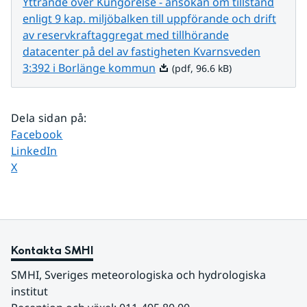
Yttrande över Kungörelse - ansökan om tillstånd
enligt 9 kap. miljöbalken till uppförande och drift
av reservkraftaggregat med tillhörande
datacenter på del av fastigheten Kvarnsveden
Pdf, 96.6 kB.
3:392 i Borlänge kommun
(pdf, 96.6 kB)
Dela sidan på
:
Dela sidan på
Facebook
Dela sidan på
LinkedIn
Dela sidan på
X
Kontakta SMHI
SMHI, Sveriges meteorologiska och hydrologiska 
institut