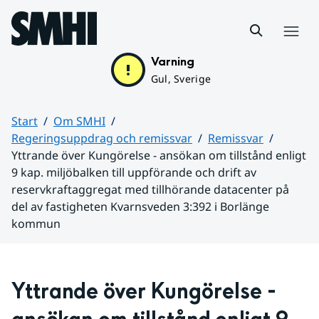
Hoppa till sidans innehåll
Meny
Varning
Gul, Sverige
Start
Om SMHI
Regeringsuppdrag och remissvar
Remissvar
Yttrande över Kungörelse - ansökan om tillstånd enligt
9 kap. miljöbalken till uppförande och drift av
reservkraftaggregat med tillhörande datacenter på
del av fastigheten Kvarnsveden 3:392 i Borlänge
kommun
Huvudinnehåll
Yttrande över Kungörelse - 