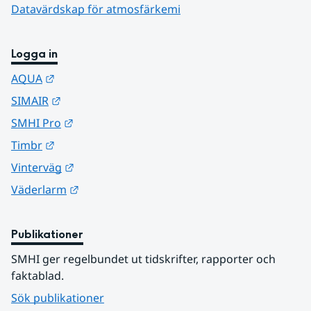
Datavärdskap för atmosfärkemi
Logga in
Länk till annan webbplats.
AQUA
Länk till annan webbplats.
SIMAIR
Länk till annan webbplats.
SMHI Pro
Länk till annan webbplats.
Timbr
Länk till annan webbplats.
Vinterväg
Länk till annan webbplats.
Väderlarm
Publikationer
SMHI ger regelbundet ut tidskrifter, rapporter och 
faktablad.
Sök publikationer