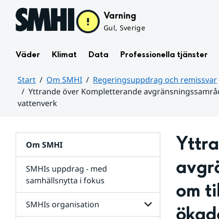
Hoppa till sidans innehåll
Varning
Gul, Sverige
Väder
Klimat
Data
Professionella tjänster
Start
Om SMHI
Regeringsuppdrag och remissvar
Yttrande över Kompletterande avgränsningssamråd i
vattenverk
Huvudinnehåll
Yttr
Om SMHI
avgr
SMHIs uppdrag - med
samhällsnytta i fokus
om ti
remissvar
SMHIs organisation
ökad
och