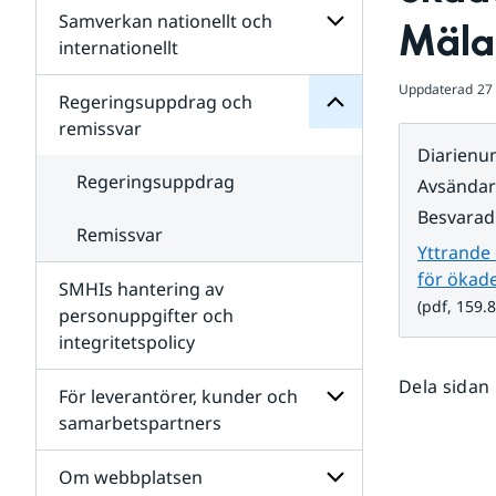
Regeringsuppdrag
Samverkan nationellt och
för
Undersidor
Mälar
Undersidor
för
internationellt
SMHIs
Undersidor
organisation
Uppdaterad
27
för
Regeringsuppdrag och
Samverkan
remissvar
nationellt
Diarien
och
internationellt
Regeringsuppdrag
Avsända
Besvarad
Remissvar
Yttrande
för ökade
SMHIs hantering av
(pdf, 159.8
personuppgifter och
integritetspolicy
Dela sidan
För leverantörer, kunder och
samarbetspartners
Undersidor
för
Om webbplatsen
För