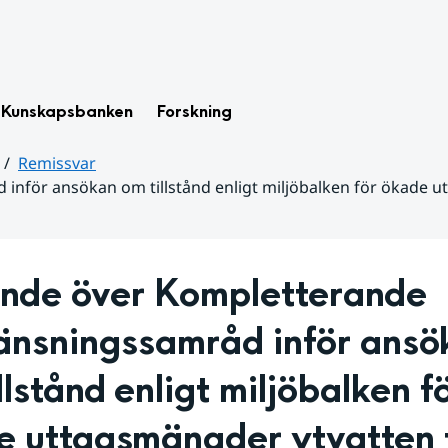
Kunskapsbanken
Forskning
Remissvar
nför ansökan om tillstånd enligt miljöbalken för ökade u
ande över Kompletterande 
änsningssamråd inför ansök
llstånd enligt miljöbalken fö
e uttagsmängder ytvatten f