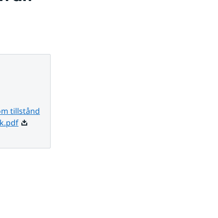
m tillstånd
Pdf, 159.8 kB.
k.pdf