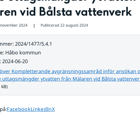
en vid Bålsta vattenverk
 november 2024
Publicerad
22 augusti 2024
❘
ummer
:
2024/1477/5.4.1
re
:
Håbo kommun
:
2024-06-20
 över Kompletterande avgränsningssamråd inför ansökan o
 uttagsmängder ytvatten från Mälaren vid Bålsta vattenver
 kB)
Dela sidan på
Dela sidan på
Dela sidan på
 på
:
Facebook
LinkedIn
X