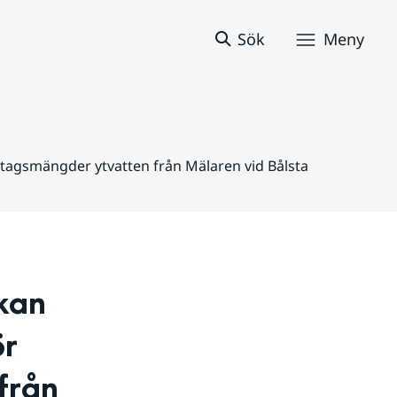
Sök
Meny
ttagsmängder ytvatten från Mälaren vid Bålsta
an 
r 
rån 