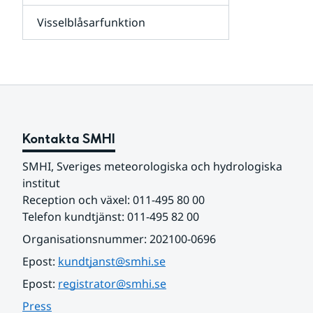
leverantörer,
Visselblåsarfunktion
kunder
Undersidor
och
för
samarbetspartners
Om
webbplatsen
Kontakta SMHI
SMHI, Sveriges meteorologiska och hydrologiska 
institut
Reception och växel: 011-495 80 00
Telefon kundtjänst: 011-495 82 00
Organisationsnummer: 202100-0696
Epost: 
kundtjanst@smhi.se
Epost: 
registrator@smhi.se
Press