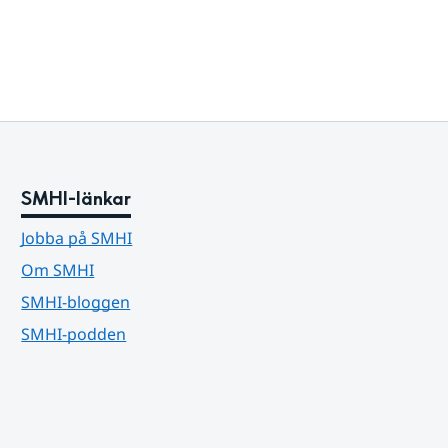
SMHI-länkar
Jobba på SMHI
Om SMHI
SMHI-bloggen
SMHI-podden