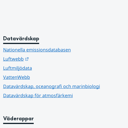
Datavärdskap
Nationella emissionsdatabasen
Länk till annan webbplats.
Luftwebb
Luftmiljödata
VattenWebb
Datavärdskap, oceanografi och marinbiologi
Datavärdskap för atmosfärkemi
Väderappar