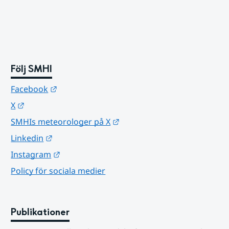
Följ SMHI
Länk till annan webbplats.
Facebook
Länk till annan webbplats.
X
Länk till annan webbplats.
SMHIs meteorologer på X
Länk till annan webbplats.
Linkedin
Länk till annan webbplats.
Instagram
Policy för sociala medier
Publikationer