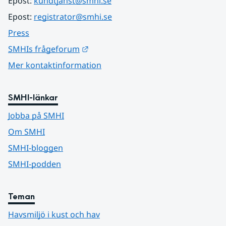
Epost: 
kundtjanst@smhi.se
Epost: 
registrator@smhi.se
Press
Länk till annan webbplats.
SMHIs frågeforum
Mer kontaktinformation
SMHI-länkar
Jobba på SMHI
Om SMHI
SMHI-bloggen
SMHI-podden
Teman
Havsmiljö i kust och hav