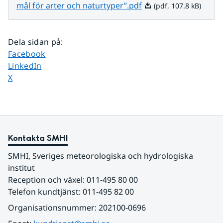
Pdf, 107.8 kB.
mål för arter och naturtyper”.pdf
(pdf, 107.8 kB)
Dela sidan på
:
Dela sidan på
Facebook
Dela sidan på
LinkedIn
Dela sidan på
X
Kontakta SMHI
SMHI, Sveriges meteorologiska och hydrologiska 
institut
Reception och växel: 011-495 80 00
Telefon kundtjänst: 011-495 82 00
Organisationsnummer: 202100-0696