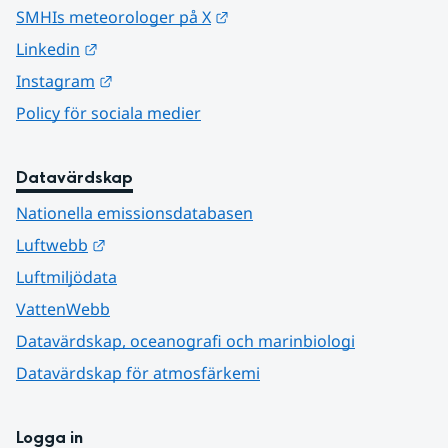
Länk till annan webbplats.
SMHIs meteorologer på X
Länk till annan webbplats.
Linkedin
Länk till annan webbplats.
Instagram
Policy för sociala medier
Datavärdskap
Nationella emissionsdatabasen
Länk till annan webbplats.
Luftwebb
Luftmiljödata
VattenWebb
Datavärdskap, oceanografi och marinbiologi
Datavärdskap för atmosfärkemi
Logga in