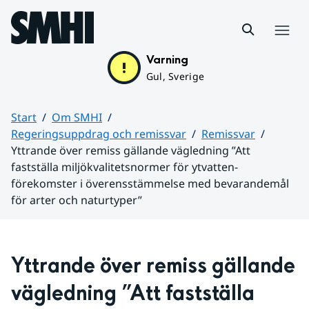
Hoppa till sidans innehåll
Meny
Varning
Gul, Sverige
Start
Om SMHI
Regeringsuppdrag och remissvar
Remissvar
Yttrande över remiss gällande vägledning ”Att
fastställa miljökvalitetsnormer för ytvatten-
förekomster i överensstämmelse med bevarandemål
för arter och naturtyper”
Huvudinnehåll
Yttrande över remiss gällande 
vägledning ”Att fastställa 