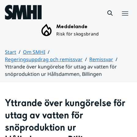
Hoppa till sidans innehåll
Meny
Meddelande
Risk för skogsbrand
Start
Om SMHI
Regeringsuppdrag och remissvar
Remissvar
Yttrande över kungörelse för uttag av vatten för
snöproduktion ur Hållsdammen, Billingen
Huvudinnehåll
Yttrande över kungörelse för 
uttag av vatten för 
snöproduktion ur 