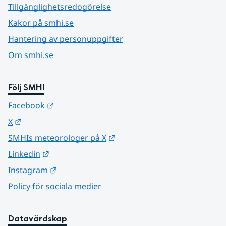
Tillgänglighetsredogörelse
Kakor på smhi.se
Hantering av personuppgifter
Om smhi.se
Följ SMHI
Länk till annan webbplats.
Facebook
Länk till annan webbplats.
X
Länk till annan webbplats.
SMHIs meteorologer på X
Länk till annan webbplats.
Linkedin
Länk till annan webbplats.
Instagram
Policy för sociala medier
Datavärdskap