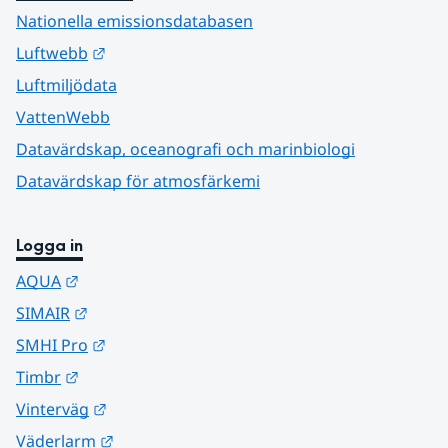
Nationella emissionsdatabasen
Länk till annan webbplats.
Luftwebb
Luftmiljödata
VattenWebb
Datavärdskap, oceanografi och marinbiologi
Datavärdskap för atmosfärkemi
Logga in
Länk till annan webbplats.
AQUA
Länk till annan webbplats.
SIMAIR
Länk till annan webbplats.
SMHI Pro
Länk till annan webbplats.
Timbr
Länk till annan webbplats.
Vinterväg
Länk till annan webbplats.
Väderlarm