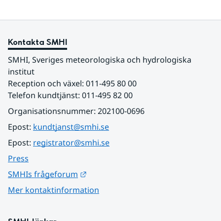
Kontakta SMHI
SMHI, Sveriges meteorologiska och hydrologiska 
institut
Reception och växel: 011-495 80 00
Telefon kundtjänst: 011-495 82 00
Organisationsnummer: 202100-0696
Epost: 
kundtjanst@smhi.se
Epost: 
registrator@smhi.se
Press
Länk till annan webbplats.
SMHIs frågeforum
Mer kontaktinformation