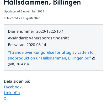
Hållsdammen, Billingen
Uppdaterad
5 november 2024
Publicerad
27 augusti 2020
Diarienummer
:
2020/1522/10.1
Avsändare
:
Vänersborgs tingsrätt
Besvarad
:
2020-08-14
Yttrande över kungörelse för uttag av vatten för
Pdf, 36.4
snöproduktion ur Hållsdammen, Billingen.pdf
(pdf, 36.4 kB)
Dela sidan på
:
Dela sidan på
Facebook
Dela sidan på
LinkedIn
Dela sidan på
X