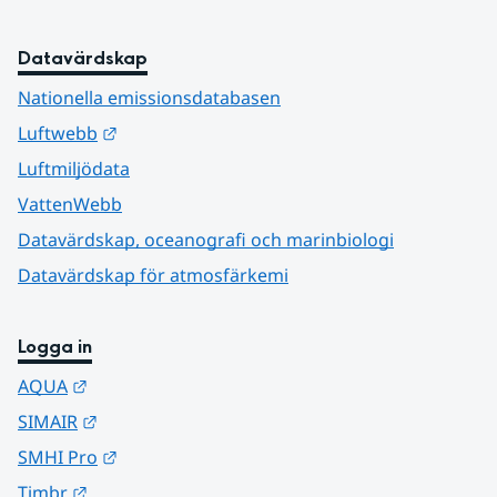
Datavärdskap
Nationella emissionsdatabasen
Länk till annan webbplats.
Luftwebb
Luftmiljödata
VattenWebb
Datavärdskap, oceanografi och marinbiologi
Datavärdskap för atmosfärkemi
Logga in
Länk till annan webbplats.
AQUA
Länk till annan webbplats.
SIMAIR
Länk till annan webbplats.
SMHI Pro
Länk till annan webbplats.
Timbr