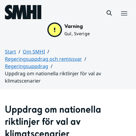
Hoppa till sidans innehåll
Meny
Varning
Gul, Sverige
Start
Om SMHI
Regeringsuppdrag och remissvar
Regeringsuppdrag
Uppdrag om nationella riktlinjer för val av
klimatscenarier
Huvudinnehåll
Uppdrag om nationella 
riktlinjer för val av 
klimatscenarier