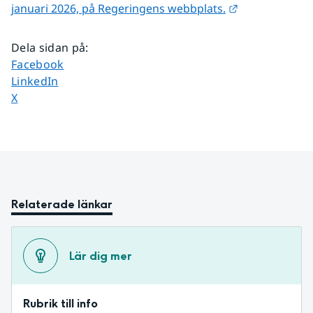
Länk till anna
januari 2026, på Regeringens webbplats.
Dela sidan på
:
Dela sidan på
Facebook
Dela sidan på
LinkedIn
Dela sidan på
X
Relaterade länkar
Lär dig mer
Rubrik till info