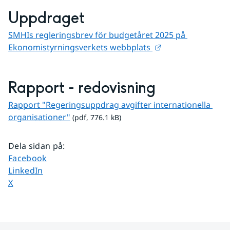
Uppdraget
SMHIs regleringsbrev för budgetåret 2025 på 
Länk till annan w
Ekonomistyrningsverkets webbplats 
Rapport - redovisning
Rapport "Regeringsuppdrag avgifter internationella 
pdf, 776.1 kB.
organisationer"
 (pdf, 776.1 kB)
Dela sidan på
:
Dela sidan på
Facebook
Dela sidan på
LinkedIn
Dela sidan på
X