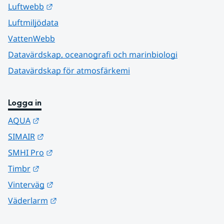
Länk till annan webbplats.
Luftwebb
Luftmiljödata
VattenWebb
Datavärdskap, oceanografi och marinbiologi
Datavärdskap för atmosfärkemi
Logga in
Länk till annan webbplats.
AQUA
Länk till annan webbplats.
SIMAIR
Länk till annan webbplats.
SMHI Pro
Länk till annan webbplats.
Timbr
Länk till annan webbplats.
Vinterväg
Länk till annan webbplats.
Väderlarm