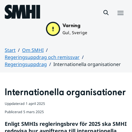
Hoppa till sidans innehåll
Meny
Varning
Gul, Sverige
Start
Om SMHI
Regeringsuppdrag och remissvar
Regeringsuppdrag
Internationella organisationer
Huvudinnehåll
Internationella organisationer
Uppdaterad
1 april 2025
Publicerad
5 mars 2025
Enligt SMHIs regleringsbrev för 2025 ska SMHI 
redovisa hur avgifterna till internationella 