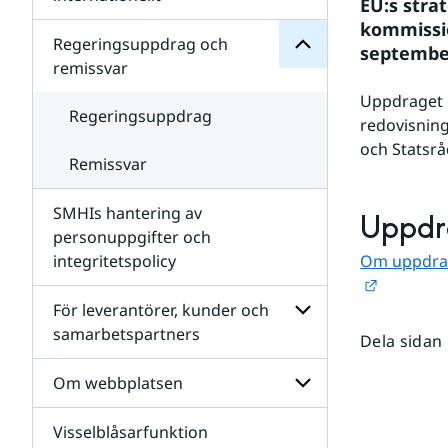
EU:s stra
SMHIs
Undersidor
organisation
kommissio
för
Regeringsuppdrag och
september
Samverkan
remissvar
nationellt
och
Uppdraget h
internationellt
Regeringsuppdrag
redovisning
och Statsr
Remissvar
SMHIs hantering av
Uppdr
personuppgifter och
integritetspolicy
Om uppdrag
Länk till
För leverantörer, kunder och
samarbetspartners
Dela sidan
Undersidor
för
Om webbplatsen
För
leverantörer,
Visselblåsarfunktion
kunder
Undersidor