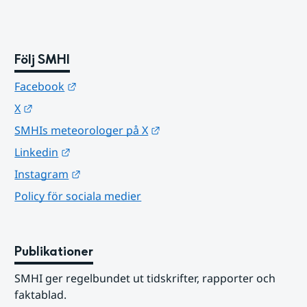
Följ SMHI
Länk till annan webbplats.
Facebook
Länk till annan webbplats.
X
Länk till annan webbplats.
SMHIs meteorologer på X
Länk till annan webbplats.
Linkedin
Länk till annan webbplats.
Instagram
Policy för sociala medier
Publikationer
SMHI ger regelbundet ut tidskrifter, rapporter och 
faktablad.