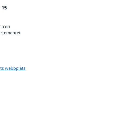
15 
a en 
artementet 
ts webbplats