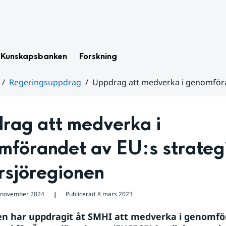
Kunskapsbanken
Forskning
Regeringsuppdrag
Uppdrag att medverka i genomföran
rag att medverka i 
förandet av EU:s strategi 
rsjöregionen
 november 2024
Publicerad
8 mars 2023
❘
n har uppdragit åt SMHI att medverka i genomför