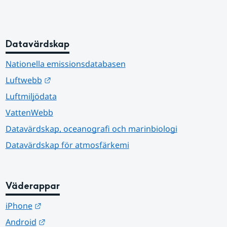
Datavärdskap
Nationella emissionsdatabasen
Länk till annan webbplats.
Luftwebb
Luftmiljödata
VattenWebb
Datavärdskap, oceanografi och marinbiologi
Datavärdskap för atmosfärkemi
Väderappar
Länk till annan webbplats.
iPhone
Länk till annan webbplats.
Android