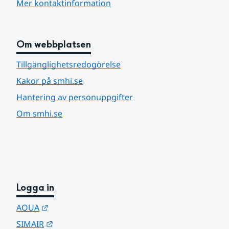
Mer kontaktinformation
Om webbplatsen
Tillgänglighetsredogörelse
Kakor på smhi.se
Hantering av personuppgifter
Om smhi.se
Logga in
Länk till annan webbplats.
AQUA
Länk till annan webbplats.
SIMAIR