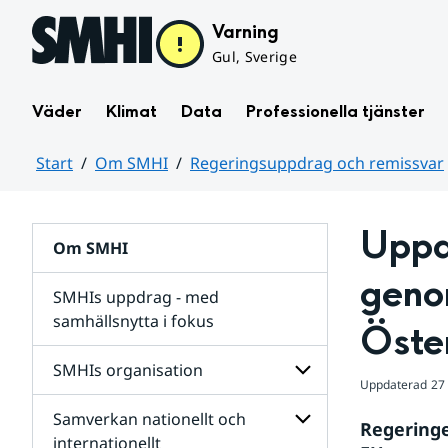
Hoppa till sidans innehåll
Varning
Gul, Sverige
Väder
Klimat
Data
Professionella tjänster
Start
Om SMHI
Regeringsuppdrag och remissvar
Huvudinnehåll
Uppd
Om SMHI
genom
SMHIs uppdrag - med
samhällsnytta i fokus
Öste
remissvar
SMHIs organisation
och
Uppdaterad
27
Regeringsuppdrag
Samverkan nationellt och
för
Undersidor
Regeringe
Undersidor
för
internationellt