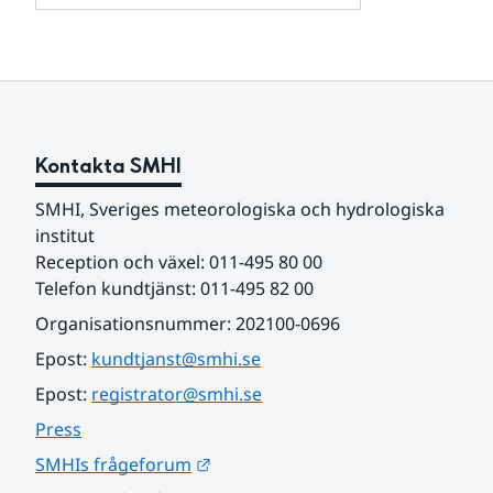
och
för
samarbetspartners
Om
webbplatsen
Kontakta SMHI
SMHI, Sveriges meteorologiska och hydrologiska 
institut
Reception och växel: 011-495 80 00
Telefon kundtjänst: 011-495 82 00
Organisationsnummer: 202100-0696
Epost: 
kundtjanst@smhi.se
Epost: 
registrator@smhi.se
Press
Länk till annan webbplats.
SMHIs frågeforum