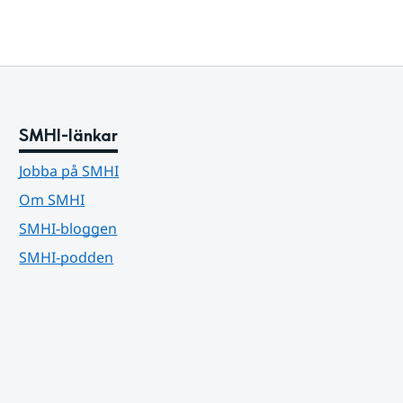
SMHI-länkar
Jobba på SMHI
Om SMHI
SMHI-bloggen
SMHI-podden