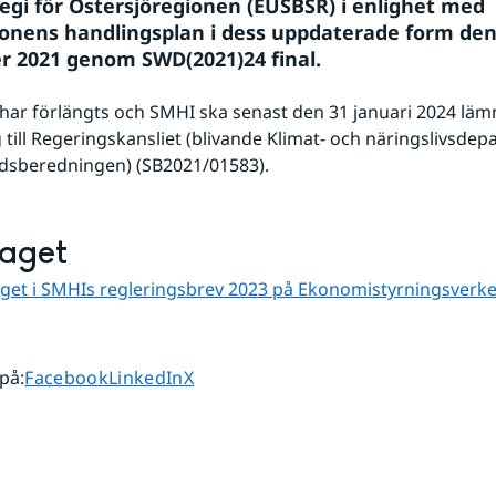
tegi för Östersjöregionen (EUSBSR) i enlighet med 
nens handlingsplan i dess uppdaterade form den 
 2021 genom SWD(2021)24 final.
ar förlängts och SMHI ska senast den 31 januari 2024 lämn
 till Regeringskansliet (blivande Klimat- och näringslivsdep
ådsberedningen) (SB2021/01583).
aget
et i SMHIs regleringsbrev 2023 på Ekonomistyrningsverke
 annan webbplats.
Dela sidan på
Dela sidan på
Dela sidan på
 på
:
Facebook
LinkedIn
X