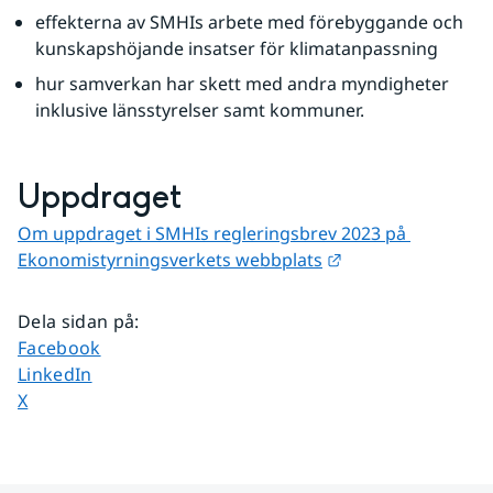
effekterna av SMHIs arbete med förebyggande och 
kunskapshöjande insatser för klimatanpassning
hur samverkan har skett med andra myndigheter 
inklusive länsstyrelser samt kommuner.
Uppdraget
Om uppdraget i SMHIs regleringsbrev 2023 på 
Länk till annan we
Ekonomistyrningsverkets webbplats
Dela sidan på
:
Dela sidan på
Facebook
Dela sidan på
LinkedIn
Dela sidan på
X