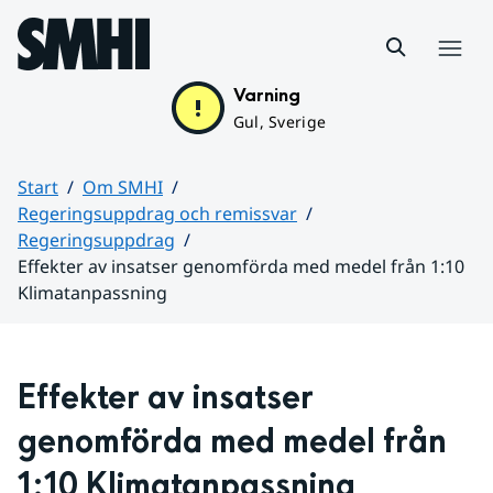
Hoppa till sidans innehåll
Meny
Varning
Gul, Sverige
Start
Om SMHI
Regeringsuppdrag och remissvar
Regeringsuppdrag
Effekter av insatser genomförda med medel från 1:10
Klimatanpassning
Huvudinnehåll
Effekter av insatser 
genomförda med medel från 
1:10 Klimatanpassning