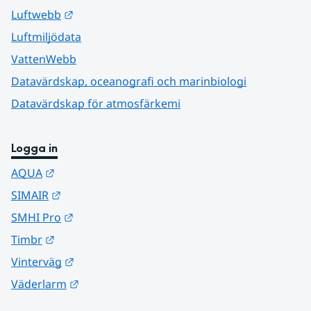
Länk till annan webbplats.
Luftwebb
Luftmiljödata
VattenWebb
Datavärdskap, oceanografi och marinbiologi
Datavärdskap för atmosfärkemi
Logga in
Länk till annan webbplats.
AQUA
Länk till annan webbplats.
SIMAIR
Länk till annan webbplats.
SMHI Pro
Länk till annan webbplats.
Timbr
Länk till annan webbplats.
Vinterväg
Länk till annan webbplats.
Väderlarm