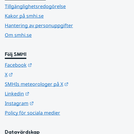
Tillgänglighetsredogörelse
Kakor på smhi.se
Hantering av personuppgifter
Om smhi.se
Följ SMHI
Länk till annan webbplats.
Facebook
Länk till annan webbplats.
X
Länk till annan webbplats.
SMHIs meteorologer på X
Länk till annan webbplats.
Linkedin
Länk till annan webbplats.
Instagram
Policy för sociala medier
Datavärdskap