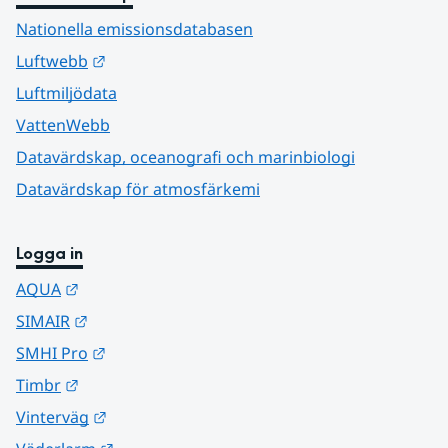
Nationella emissionsdatabasen
Länk till annan webbplats.
Luftwebb
Luftmiljödata
VattenWebb
Datavärdskap, oceanografi och marinbiologi
Datavärdskap för atmosfärkemi
Logga in
Länk till annan webbplats.
AQUA
Länk till annan webbplats.
SIMAIR
Länk till annan webbplats.
SMHI Pro
Länk till annan webbplats.
Timbr
Länk till annan webbplats.
Vinterväg