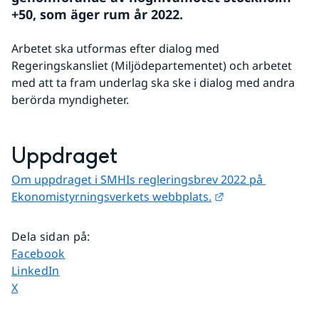
+50, som äger rum år 2022.
Arbetet ska utformas efter dialog med 
Regeringskansliet (Miljödepartementet) och arbetet 
med att ta fram underlag ska ske i dialog med andra 
berörda myndigheter.
Uppdraget
Om uppdraget i SMHIs regleringsbrev 2022 på 
Länk till annan w
Ekonomistyrningsverkets webbplats.
Dela sidan på
:
Dela sidan på
Facebook
Dela sidan på
LinkedIn
Dela sidan på
X