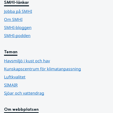
SMHI-länkar
Jobba på SMHI
Om SMHI
SMHI-bloggen
SMHI-podden
Teman
Havsmiljö i kust och hav
Kunskapscentrum för klimatanpassning
Luftkvalitet
SIMAIR
Sjöar och vattendrag
Om webbplatsen