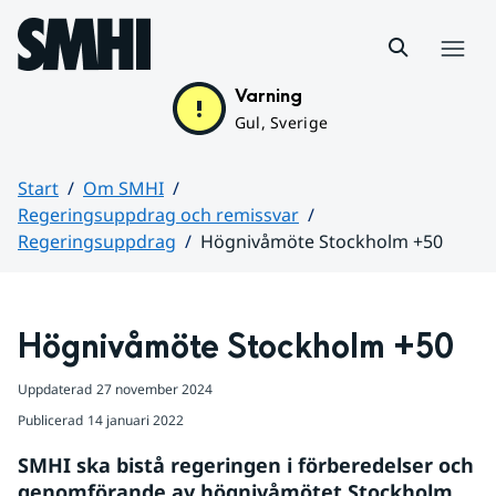
Hoppa till sidans innehåll
Meny
Varning
Gul, Sverige
Start
Om SMHI
Regeringsuppdrag och remissvar
Regeringsuppdrag
Högnivåmöte Stockholm +50
Huvudinnehåll
Högnivåmöte Stockholm +50
Uppdaterad
27 november 2024
Publicerad
14 januari 2022
SMHI ska bistå regeringen i förberedelser och 
genomförande av högnivåmötet Stockholm 