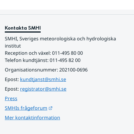
Kontakta SMHI
SMHI, Sveriges meteorologiska och hydrologiska 
institut
Reception och växel: 011-495 80 00
Telefon kundtjänst: 011-495 82 00
Organisationsnummer: 202100-0696
Epost: 
kundtjanst@smhi.se
Epost: 
registrator@smhi.se
Press
Länk till annan webbplats.
SMHIs frågeforum
Mer kontaktinformation