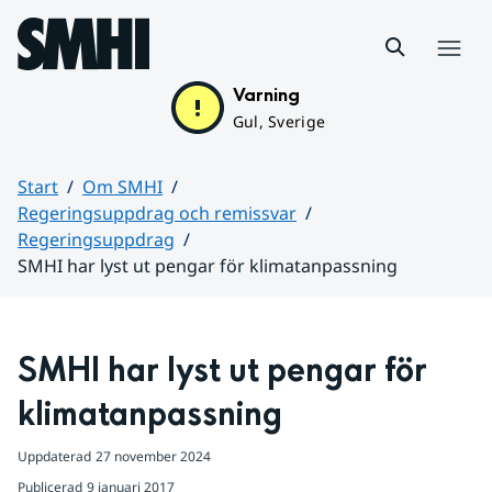
Hoppa till sidans innehåll
Meny
Varning
Gul, Sverige
Start
Om SMHI
Regeringsuppdrag och remissvar
Regeringsuppdrag
SMHI har lyst ut pengar för klimatanpassning
Huvudinnehåll
SMHI har lyst ut pengar för 
klimatanpassning
Uppdaterad
27 november 2024
Publicerad
9 januari 2017