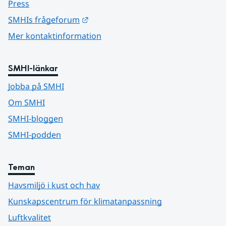
Press
Länk till annan webbplats.
SMHIs frågeforum
Mer kontaktinformation
SMHI-länkar
Jobba på SMHI
Om SMHI
SMHI-bloggen
SMHI-podden
Teman
Havsmiljö i kust och hav
Kunskapscentrum för klimatanpassning
Luftkvalitet