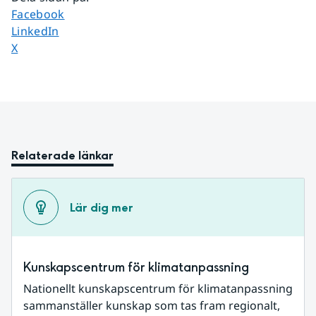
Dela sidan på
Facebook
Dela sidan på
LinkedIn
Dela sidan på
X
Relaterade länkar
Lär dig mer
Kunskapscentrum för klimatanpassning
Nationellt kunskapscentrum för klimatanpassning 
sammanställer kunskap som tas fram regionalt, 