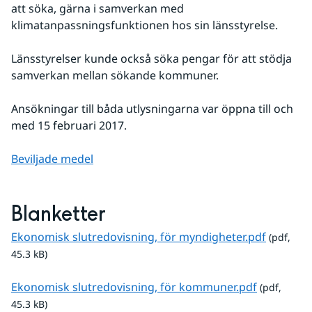
att söka, gärna i samverkan med 
klimatanpassningsfunktionen hos sin länsstyrelse.
Länsstyrelser kunde också söka pengar för att stödja 
samverkan mellan sökande kommuner.
Ansökningar till båda utlysningarna var öppna till och 
med 15 februari 2017.
Beviljade medel
Blanketter
pdf, 45.3
Ekonomisk slutredovisning, för myndigheter.pdf
 (pdf, 
45.3 kB)
pdf, 45.3 k
Ekonomisk slutredovisning, för kommuner.pdf
 (pdf, 
45.3 kB)