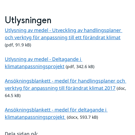
Utlysningen
Utlysning av medel - Utveckling av handlingsplaner 
pdf, 9
och verktyg för anpassning till ett förändrat klimat
(pdf, 91.9 kB)
Utlysning av medel - Deltagande i 
pdf, 342.6 kB.
klimatanpassningsprojekt
 (pdf, 342.6 kB)
Ansökningsblankett - medel för handlingsplaner och 
doc, 64.5
verktyg för anpassning till förändrat klimat 2017
 (doc, 
64.5 kB)
Ansökningsblankett - medel för deltagande i 
docx, 593.7 kB.
klimatanpassningsprojekt 
 (docx, 593.7 kB)
Dela sidan på
: