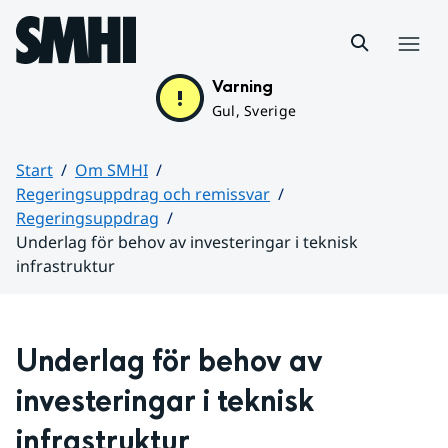
Hoppa till sidans innehåll
Meny
Varning
Gul, Sverige
Start
Om SMHI
Regeringsuppdrag och remissvar
Regeringsuppdrag
Underlag för behov av investeringar i teknisk
infrastruktur
Huvudinnehåll
Underlag för behov av 
investeringar i teknisk 
infrastruktur