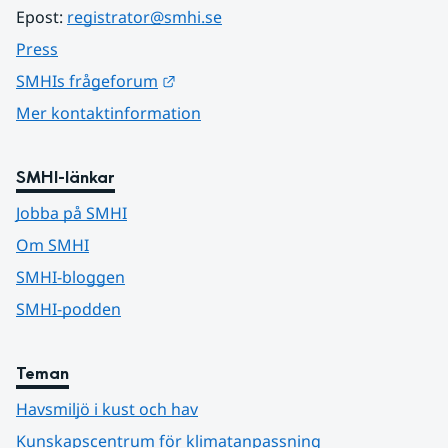
Epost: 
registrator@smhi.se
Press
Länk till annan webbplats.
SMHIs frågeforum
Mer kontaktinformation
SMHI-länkar
Jobba på SMHI
Om SMHI
SMHI-bloggen
SMHI-podden
Teman
Havsmiljö i kust och hav
Kunskapscentrum för klimatanpassning