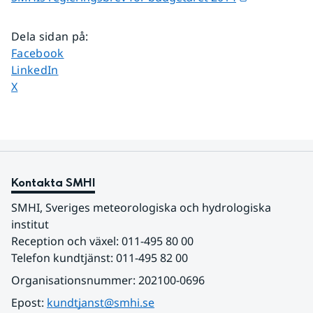
Dela sidan på
:
Dela sidan på
Facebook
Dela sidan på
LinkedIn
Dela sidan på
X
Kontakta SMHI
SMHI, Sveriges meteorologiska och hydrologiska 
institut
Reception och växel: 011-495 80 00
Telefon kundtjänst: 011-495 82 00
Organisationsnummer: 202100-0696
Epost: 
kundtjanst@smhi.se