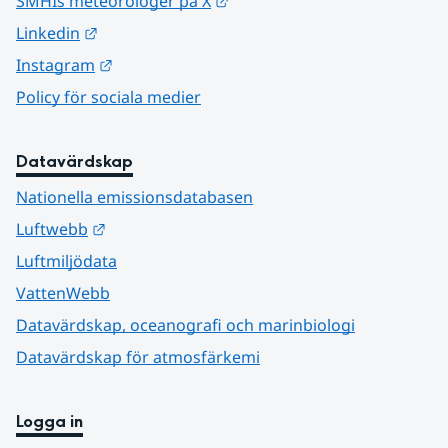
Länk till annan webbplats.
SMHIs meteorologer på X
Länk till annan webbplats.
Linkedin
Länk till annan webbplats.
Instagram
Policy för sociala medier
Datavärdskap
Nationella emissionsdatabasen
Länk till annan webbplats.
Luftwebb
Luftmiljödata
VattenWebb
Datavärdskap, oceanografi och marinbiologi
Datavärdskap för atmosfärkemi
Logga in