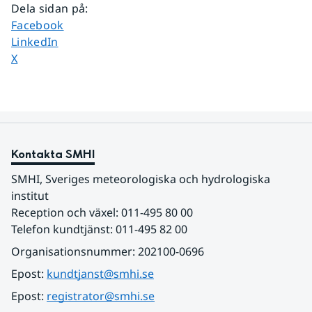
Dela sidan på
:
Dela sidan på
Facebook
Dela sidan på
LinkedIn
Dela sidan på
X
Kontakta SMHI
SMHI, Sveriges meteorologiska och hydrologiska 
institut
Reception och växel: 011-495 80 00
Telefon kundtjänst: 011-495 82 00
Organisationsnummer: 202100-0696
Epost: 
kundtjanst@smhi.se
Epost: 
registrator@smhi.se