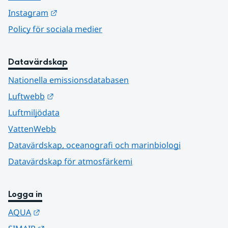
Länk till annan webbplats.
Instagram
Policy för sociala medier
Datavärdskap
Nationella emissionsdatabasen
Länk till annan webbplats.
Luftwebb
Luftmiljödata
VattenWebb
Datavärdskap, oceanografi och marinbiologi
Datavärdskap för atmosfärkemi
Logga in
Länk till annan webbplats.
AQUA