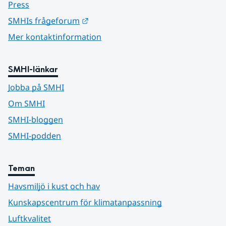
Press
Länk till annan webbplats.
SMHIs frågeforum
Mer kontaktinformation
SMHI-länkar
Jobba på SMHI
Om SMHI
SMHI-bloggen
SMHI-podden
Teman
Havsmiljö i kust och hav
Kunskapscentrum för klimatanpassning
Luftkvalitet