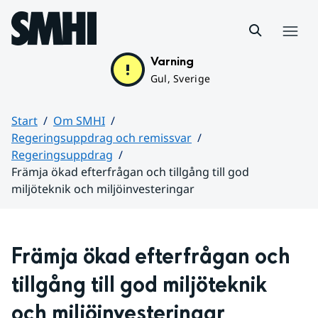
Hoppa till sidans innehåll
Meny
Varning
Gul, Sverige
Start
Om SMHI
Regeringsuppdrag och remissvar
Regeringsuppdrag
Främja ökad efterfrågan och tillgång till god
miljöteknik och miljöinvesteringar
Huvudinnehåll
Främja ökad efterfrågan och 
tillgång till god miljöteknik 
och miljöinvesteringar