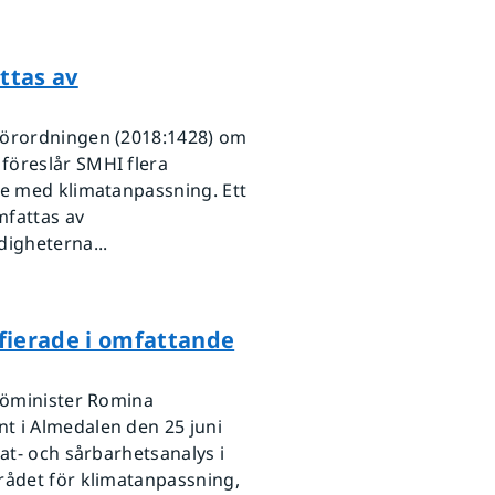
ttas av
förordningen (2018:1428) om
föreslår SMHI flera
te med klimatanpassning. Ett
mfattas av
igheterna...
ifierade i omfattande
ljöminister Romina
t i Almedalen den 25 juni
at- och sårbarhetsanalys i
rådet för klimatanpassning,