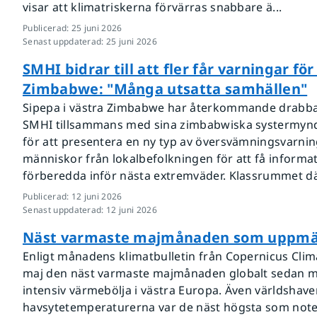
visar att klimatriskerna förvärras snabbare ä...
Publicerad
:
25 juni 2026
Senast uppdaterad
:
25 juni 2026
SMHI bidrar till att fler får varningar fö
Zimbabwe: "Många utsatta samhällen"
Sipepa i västra Zimbabwe har återkommande drabba
SMHI tillsammans med sina zimbabwiska systermyndi
för att presentera en ny typ av översvämningsvarni
människor från lokalbefolkningen för att få inform
förberedda inför nästa extremväder. Klassrummet dä
Publicerad
:
12 juni 2026
Senast uppdaterad
:
12 juni 2026
Näst varmaste majmånaden som uppmät
Enligt månadens klimatbulletin från Copernicus Clim
maj den näst varmaste majmånaden globalt sedan m
intensiv värmebölja i västra Europa. Även världshave
havsytetemperaturerna var de näst högsta som not