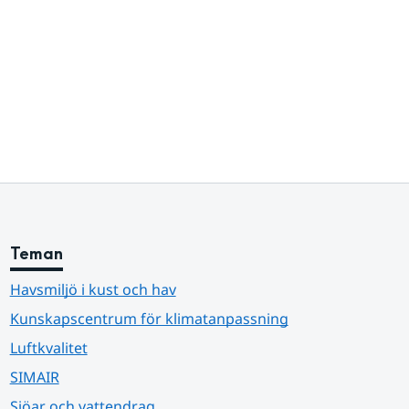
Teman
Havsmiljö i kust och hav
Kunskapscentrum för klimatanpassning
Luftkvalitet
SIMAIR
Sjöar och vattendrag