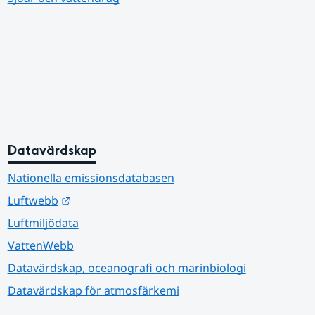
Datavärdskap
Nationella emissionsdatabasen
Länk till annan webbplats.
Luftwebb
Luftmiljödata
VattenWebb
Datavärdskap, oceanografi och marinbiologi
Datavärdskap för atmosfärkemi