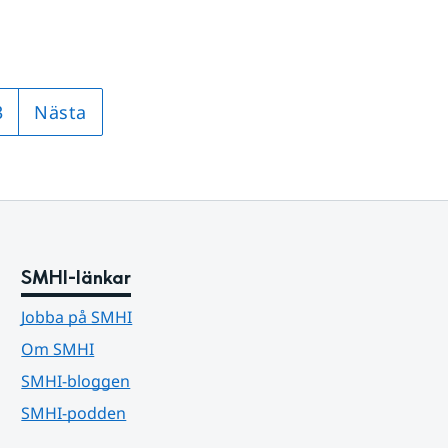
3
Nästa
SMHI-länkar
Jobba på SMHI
Om SMHI
SMHI-bloggen
SMHI-podden