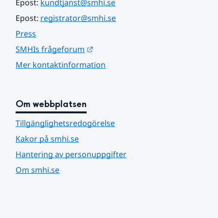
Epost: 
kundtjanst@smhi.se
Epost: 
registrator@smhi.se
Press
Länk till annan webbplats.
SMHIs frågeforum
Mer kontaktinformation
Om webbplatsen
Tillgänglighetsredogörelse
Kakor på smhi.se
Hantering av personuppgifter
Om smhi.se