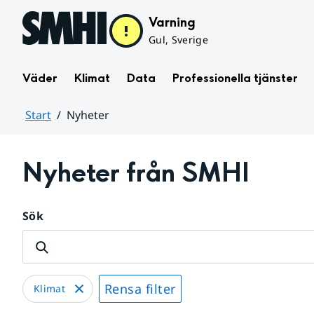
Hoppa till sidans innehåll
Varning
Gul, Sverige
Väder
Klimat
Data
Professionella tjänster
Start
Nyheter
Huvudinnehåll
Nyheter från SMHI
Sök
Rensa filter
Klimat