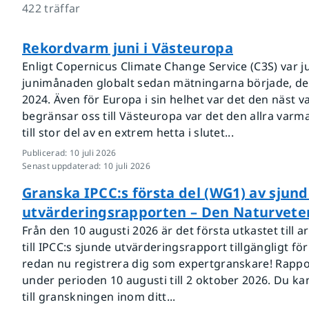
422
träffar
Rekordvarm juni i Västeuropa
Enligt Copernicus Climate Change Service (C3S) var 
junimånaden globalt sedan mätningarna började, den
2024. Även för Europa i sin helhet var det den näst v
begränsar oss till Västeuropa var det den allra varm
till stor del av en extrem hetta i slutet...
Publicerad
:
10 juli 2026
Senast uppdaterad
:
10 juli 2026
Granska IPCC:s första del (WG1) av sjun
utvärderingsrapporten – Den Naturvete
Från den 10 augusti 2026 är det första utkastet till 
till IPCC:s sjunde utvärderingsrapport tillgängligt f
redan nu registrera dig som expertgranskare! Rappo
under perioden 10 augusti till 2 oktober 2026. Du kan
till granskningen inom ditt...