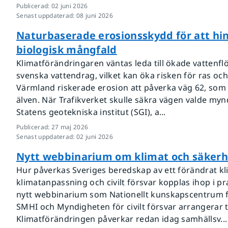
Publicerad
:
02 juni 2026
Senast uppdaterad
:
08 juni 2026
Naturbaserade erosionsskydd för att hi
biologisk mångfald
Klimatförändringaren väntas leda till ökade vattenfl
svenska vattendrag, vilket kan öka risken för ras och
Värmland riskerade erosion att påverka väg 62, som p
älven. När Trafikverket skulle säkra vägen valde my
Statens geotekniska institut (SGI), a...
Publicerad
:
27 maj 2026
Senast uppdaterad
:
02 juni 2026
Nytt webbinarium om klimat och säkerh
Hur påverkas Sveriges beredskap av ett förändrat k
klimatanpassning och civilt försvar kopplas ihop i pra
nytt webbinarium som Nationellt kunskapscentrum f
SMHI och Myndigheten för civilt försvar arrangerar t
Klimatförändringen påverkar redan idag samhällsv...