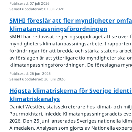
Publicerad
:
07 juli 2026
Senast uppdaterad
:
07 juli 2026
SMHI föreslår att fler myndigheter omfa
klimatanpassningsförordningen
SMHI har redovisat regeringsuppdraget att se över 
myndigheters klimatanpassningsarbete. I rapporten 
förändringar för att bredda och stärka statens arbe
av förslagen är att ytterligare tio myndigheter ska o
klimatanpassningsförordningen. De föreslagna mynd
Publicerad
:
26 juni 2026
Senast uppdaterad
:
26 juni 2026
Högsta klimatriskerna för Sverige ident
klimatriskanalys
Daniel Westlén, statssekreterare hos klimat- och mi
Pourmokhtari, inledde Klimatanpassningsradets even
2026. Den 25 juni lanserades Sveriges nationella klim
Almedalen. Analysen som gjorts av Nationella expert