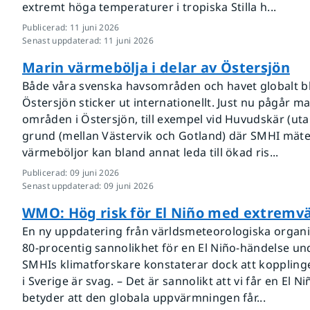
extremt höga temperaturer i tropiska Stilla h...
Publicerad
:
11 juni 2026
Senast uppdaterad
:
11 juni 2026
Marin värmebölja i delar av Östersjön
Både våra svenska havsområden och havet globalt blir
Östersjön sticker ut internationellt. Just nu pågår ma
områden i Östersjön, till exempel vid Huvudskär (u
grund (mellan Västervik och Gotland) där SMHI mät
värmeböljor kan bland annat leda till ökad ris...
Publicerad
:
09 juni 2026
Senast uppdaterad
:
09 juni 2026
WMO: Hög risk för El Niño med extremvä
En ny uppdatering från världsmeteorologiska organ
80-procentig sannolikhet för en El Niño-händelse un
SMHIs klimatforskare konstaterar dock att koppling
i Sverige är svag. – Det är sannolikt att vi får en El
betyder att den globala uppvärmningen får...