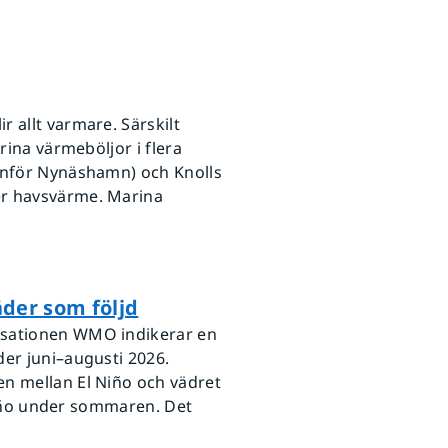
 allt varmare. Särskilt
rina värmeböljor i flera
tanför Nynäshamn) och Knolls
er havsvärme. Marina
der som följd
isationen WMO indikerar en
der juni–augusti 2026.
en mellan El Niño och vädret
 Niño under sommaren. Det