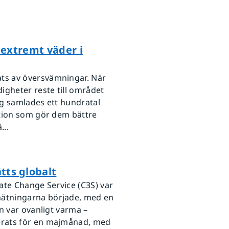
r extremt väder i
ts av översvämningar. När
gheter reste till området
ng samlades ett hundratal
ation som gör dem bättre
...
ts globalt
ate Change Service (C3S) var
ätningarna började, med en
n var ovanligt varma –
erats för en majmånad, med