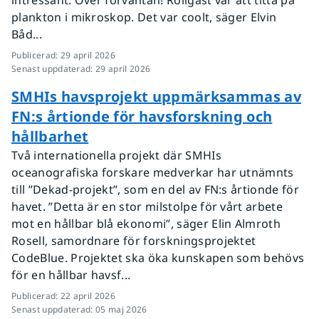
intressant. Över förväntan! Roligast var att titta på
plankton i mikroskop. Det var coolt, säger Elvin
Båd...
Publicerad
:
29 april 2026
Senast uppdaterad
:
29 april 2026
SMHIs havsprojekt uppmärksammas av
FN:s årtionde för havsforskning och
hållbarhet
Två internationella projekt där SMHIs
oceanografiska forskare medverkar har utnämnts
till ”Dekad-projekt”, som en del av FN:s årtionde för
havet. ”Detta är en stor milstolpe för vårt arbete
mot en hållbar blå ekonomi”, säger Elin Almroth
Rosell, samordnare för forskningsprojektet
CodeBlue. Projektet ska öka kunskapen som behövs
för en hållbar havsf...
Publicerad
:
22 april 2026
Senast uppdaterad
:
05 maj 2026