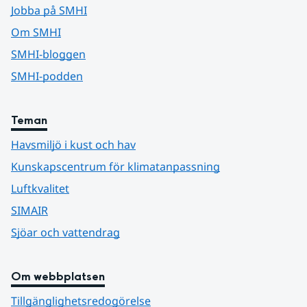
Jobba på SMHI
Om SMHI
SMHI-bloggen
SMHI-podden
Teman
Havsmiljö i kust och hav
Kunskapscentrum för klimatanpassning
Luftkvalitet
SIMAIR
Sjöar och vattendrag
Om webbplatsen
Tillgänglighetsredogörelse