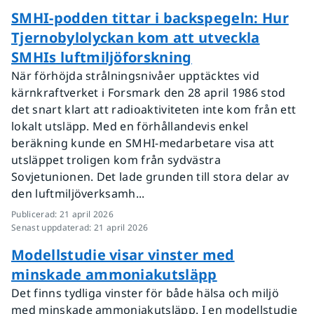
SMHI-podden tittar i backspegeln: Hur
Tjernobylolyckan kom att utveckla
SMHIs luftmiljöforskning
När förhöjda strålningsnivåer upptäcktes vid
kärnkraftverket i Forsmark den 28 april 1986 stod
det snart klart att radioaktiviteten inte kom från ett
lokalt utsläpp. Med en förhållandevis enkel
beräkning kunde en SMHI-medarbetare visa att
utsläppet troligen kom från sydvästra
Sovjetunionen. Det lade grunden till stora delar av
den luftmiljöverksamh...
Publicerad
:
21 april 2026
Senast uppdaterad
:
21 april 2026
Modellstudie visar vinster med
minskade ammoniakutsläpp
Det finns tydliga vinster för både hälsa och miljö
med minskade ammoniakutsläpp. I en modellstudie