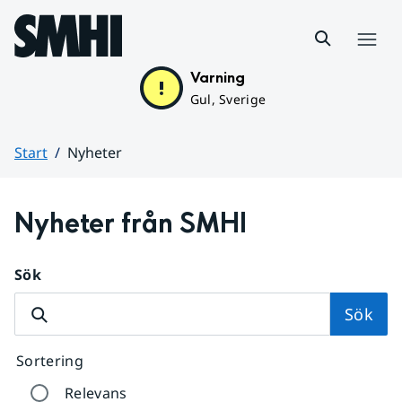
Hoppa till sidans innehåll
Meny
Varning
Gul, Sverige
Start
Nyheter
Huvudinnehåll
Nyheter från SMHI
Sök
Sök
Sortering
Relevans