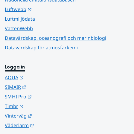
Länk till annan webbplats.
Luftwebb
Luftmiljödata
VattenWebb
Datavärdskap, oceanografi och marinbiologi
Datavärdskap för atmosfärkemi
Logga in
Länk till annan webbplats.
AQUA
Länk till annan webbplats.
SIMAIR
Länk till annan webbplats.
SMHI Pro
Länk till annan webbplats.
Timbr
Länk till annan webbplats.
Vinterväg
Länk till annan webbplats.
Väderlarm