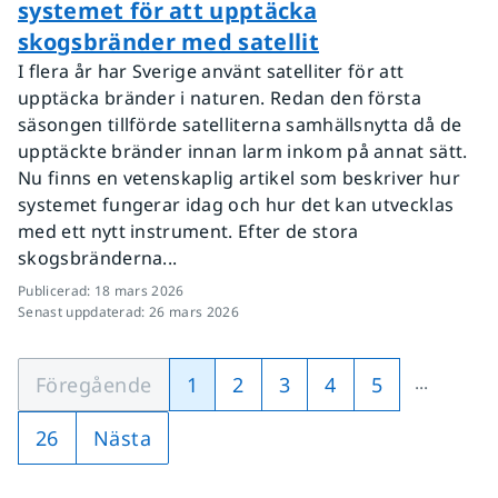
systemet för att upptäcka
skogsbränder med satellit
I flera år har Sverige använt satelliter för att
upptäcka bränder i naturen. Redan den första
säsongen tillförde satelliterna samhällsnytta då de
upptäckte bränder innan larm inkom på annat sätt.
Nu finns en vetenskaplig artikel som beskriver hur
systemet fungerar idag och hur det kan utvecklas
med ett nytt instrument. Efter de stora
skogsbränderna...
Publicerad
:
18 mars 2026
Senast uppdaterad
:
26 mars 2026
...
Föregående
1
2
3
4
5
26
Nästa