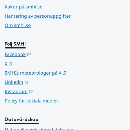
Kakor på smhi.se
Hantering av personuppgifter
Om smhi.se
Följ SMHI
Länk till annan webbplats.
Facebook
Länk till annan webbplats.
X
Länk till annan webbplats.
SMHIs meteorologer på X
Länk till annan webbplats.
Linkedin
Länk till annan webbplats.
Instagram
Policy för sociala medier
Datavärdskap
Nationella emissionsdatabasen