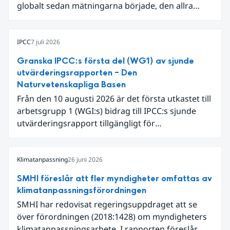
globalt sedan mätningarna började, den allra
varmaste är juni 2024. Även för Europa i sin helhet
var det den näst varmaste juni och om vi
begränsar oss till Västeuropa var det den allra
IPCC
7 juli 2026
varmaste juni. Detta betingades till stor del av en
Granska IPCC:s första del (WG1) av sjunde
extrem hetta i slutet av månaden. Världshavens
utvärderingsrapporten – Den
ytvattentemperaturer var den högsta som
Naturvetenskapliga Basen
uppmätts för en juni månad, vilket ligger i fas med
Från den 10 augusti 2026 är det första utkastet till
en framväxande El Niño i Stilla havet.
arbetsgrupp 1 (WGI:s) bidrag till IPCC:s sjunde
utvärderingsrapport tillgängligt för
expertgranskning. Du kan redan nu registrera dig
som expertgranskare!
Klimatanpassning
26 juni 2026
SMHI föreslår att fler myndigheter omfattas av
klimatanpassningsförordningen
SMHI har redovisat regeringsuppdraget att se
över förordningen (2018:1428) om myndigheters
klimatanpassningsarbete. I rapporten föreslår