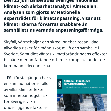
Den 25 juni lanserades Sveriges nationella 
klimat- och sårbarhetsanalys i Almedalen. 
Analysen som gjorts av Nationella 
expertrådet för klimatanpassning, visar att 
klimatriskerna förvärras snabbare än 
samhällets nuvarande anpassningsförmåga.
Skyfall, värmeböljor och skred innebär redan i dag 
allvarliga risker för människor, miljö och samhälle i 
Sverige. Samtidigt väntas klimatförändringens effekter 
bli både mer omfattande och mer komplexa under de 
kommande decennierna.
– För första gången har vi 
en samlad nationell bild 
av vilka klimateffekter 
som innebär högst risk 
för Sverige, vilka 
underliggande faktorer 