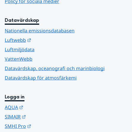
Policy för sociala medier
Datavärdskap
Nationella emissionsdatabasen
Länk till annan webbplats.
Luftwebb
Luftmiljödata
VattenWebb
Datavärdskap, oceanografi och marinbiologi
Datavärdskap för atmosfärkemi
Logga in
Länk till annan webbplats.
AQUA
Länk till annan webbplats.
SIMAIR
Länk till annan webbplats.
SMHI Pro