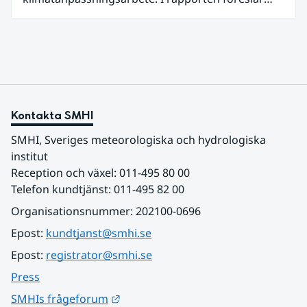
SMHI flera förändringar för att bredda och stärka
statens arbete med klimatanpassning.
Kontakta SMHI
SMHI, Sveriges meteorologiska och hydrologiska 
institut
Reception och växel: 011-495 80 00
Telefon kundtjänst: 011-495 82 00
Organisationsnummer: 202100-0696
Epost: 
kundtjanst@smhi.se
Epost: 
registrator@smhi.se
Press
Länk till annan webbplats.
SMHIs frågeforum