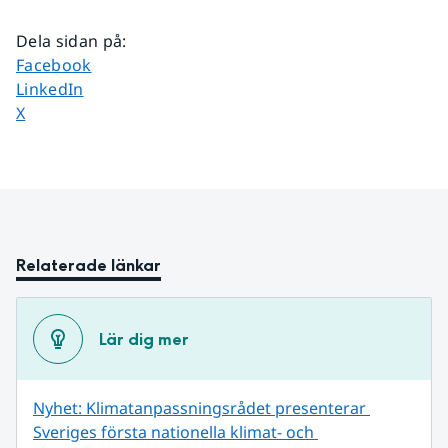
Dela sidan på
:
Dela sidan på
Facebook
Dela sidan på
LinkedIn
Dela sidan på
X
Relaterade länkar
Lär dig mer
Nyhet: Klimatanpassningsrådet presenterar 
Sveriges första nationella klimat- och 