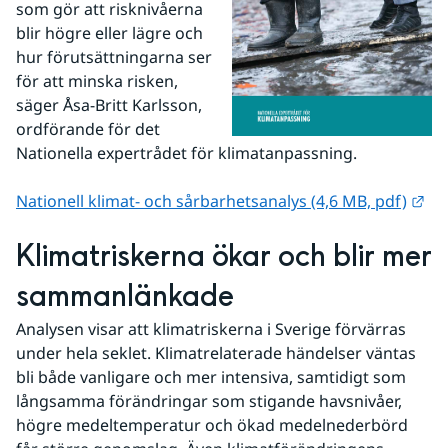
som gör att risknivåerna 
blir högre eller lägre och 
hur förutsättningarna ser 
för att minska risken, 
säger Åsa-Britt Karlsson, 
ordförande för det 
Nationella expertrådet för klimatanpassning.
Län
Nationell klimat- och sårbarhetsanalys (4,6 MB, pdf)
Klimatriskerna ökar och blir mer 
sammanlänkade
Analysen visar att klimatriskerna i Sverige förvärras 
under hela seklet. Klimatrelaterade händelser väntas 
bli både vanligare och mer intensiva, samtidigt som 
långsamma förändringar som stigande havsnivåer, 
högre medeltemperatur och ökad medelnederbörd 